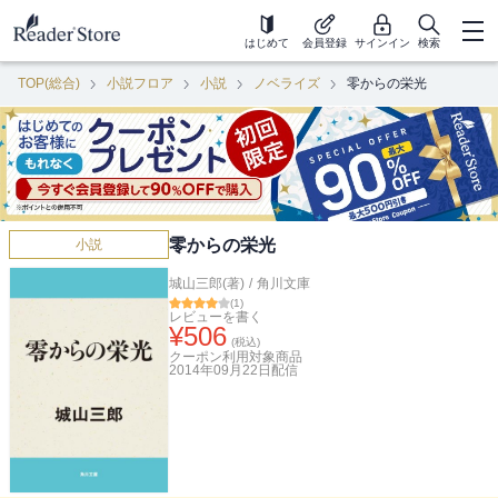
はじめて
会員登録
サインイン
検索
TOP(総合)
小説フロア
小説
ノベライズ
零からの栄光
零からの栄光
小説
城山三郎(著)
/
角川文庫
(
1
)
レビューを書く
¥
506
(税込)
クーポン利用対象商品
2014年09月22日
配信