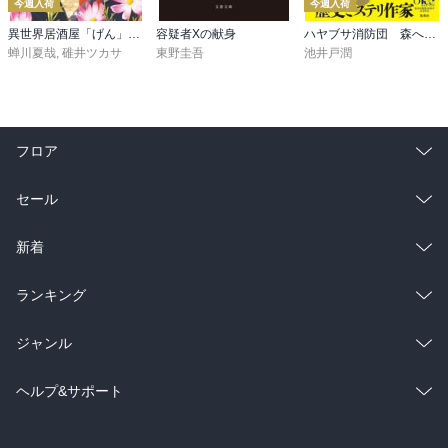
今週入荷
今週入荷
異世界居酒屋「げん」三杯目
容疑者Xの献身
ハヤブサ消防団 森へつづく道
蝉川夏哉
,
碓井ツカサ
東野圭吾
池井戸潤
フロア
総合
コミック
セール
ラノベ
小説
総合
コミック
新着
雑誌・グラビア
ビジネス・実用
ラノベ
小説
総合
コミック
ランキング
BL・TL
雑誌・グラビア
ビジネス・実用
ラノベ
小説
総合
コミック
ジャンル
BL・TL
雑誌・グラビア
ビジネス・実用
ラノベ
小説
コミック
男性コミック
ヘルプ&サポート
BL・TL
雑誌・グラビア
ビジネス・実用
女性コミック
コミック誌
初めての方へ
ヘルプ