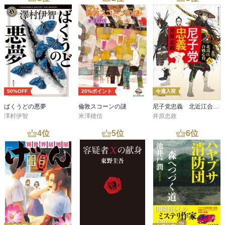
50%OFF
20%ポイント
今週入荷
ばくうどの悪夢
倫敦スコーンの謎
尼子党忠義 北近江合戦心得〈八〉
澤村伊智
米澤穂信
井原忠政
4
位
5
位
6
位