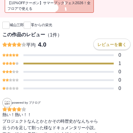
長の川西竜三も、さしたる飛行機好きでもなかった。それがなぜ、
【10%OFFクーポン】サマーブックフェス2026！全
当時としては、最高性能の戦闘機がつくれたのだろうか。軍部のい
フロアで使える
新刊通知
われのない圧力をはねのけ、血の滲みでるような苦闘と熱意で新型
機をつくりだした“飛行機にとり憑かれた男たち”の不屈のドラマ！
城山三郎
零からの栄光
この作品のレビュー
（
1
件）
4.0
レビューを書く
平均
0
1
0
0
0
powered by ブクログ
熱い！熱い！！

プロジェクトなんとかとかその時歴史がなんちゃら

云うのを足して割った様なドキュメンタリー小説。
