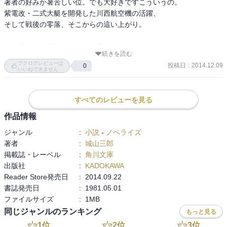
著者の好みか暑苦しい位。でも大好きですこういうの。

紫電改・二式大艇を開発した川西航空機の活躍、

そして戦後の零落、そこからの這い上がり。

父の書棚から拝借してきた一冊。

続きを読む
何故かこの本、2冊あったので。

ブクログレビューは
投稿日
:
2014.12.09
0
一冊はボロッとしているので、

いいねできません
父が現役時代に手元に置いていたのでしょう。

ものつくりの人たちは、熱いです。
すべてのレビューを見る
作品情報
ジャンル
:
小説
-
ノベライズ
著者
:
城山三郎
掲載誌・レーベル
:
角川文庫
出版社
:
KADOKAWA
Reader Store発売日
:
2014.09.22
書誌発売日
:
1981.05.01
ファイルサイズ
:
1MB
同じジャンルのランキング
もっと見る
1
位
2
位
3
位