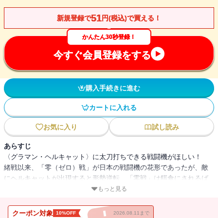
51
新規登録で
円(税込)で買える！
かんたん30秒登録！
今すぐ会員登録をする
購入手続きに進む
カートに入れる
お気に入り
試し読み
あらすじ
〈グラマン・ヘルキャット〉に太刀打ちできる戦闘機がほしい！
緒戦以来、「零（ゼロ）戦」が日本の戦闘機の花形であったが、敵
にヘルキャットが出現すると形勢逆転、「零戦」は餌食にされるば
かりだった。だが、おそまきながら、この日本戦闘機部隊の悲願に
もっと見る
ようやく新型機の「紫電改」が応えようとしていた。「川西航空
機」は、戦闘機メーカーとしては通りが悪い田舎会社であった。社
クーポン対象
10%OFF
2026.08.11まで