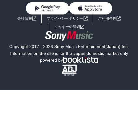
BL・TL
ライトノベル
男子向けラノベ
よくあるご質問
お問い合わせ
会社情報
プライバシーポリシー
ご利用条件
女子向けラノベ
小説
利用規約
クッキーの詳細
国内小説
海外小説
Copyright 2017 - 2026 Sony Music Entertainment(Japan) Inc.
ミステリー
SF
Information on the site is for the Japan domestic market only
powered by
歴史・時代小説
文学
雑誌
グラビア写真集
ボーイズラブ
ティーンズラブ
人文・思想・歴史
社会・政治・法律
ビジネス・経済
サイエンス・テクノロジー
コンピュータ・情報
くらし・家庭