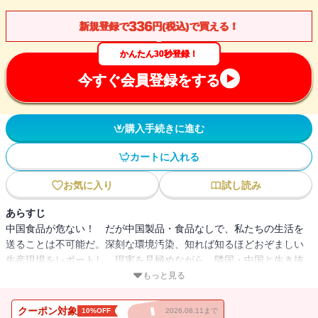
336
新規登録で
円(税込)で買える！
かんたん30秒登録！
今すぐ会員登録をする
購入手続きに進む
カートに入れる
お気に入り
試し読み
あらすじ
中国食品が危ない！ だが中国製品・食品なしで、私たちの生活を
送ることは不可能だ。深刻な環境汚染、知れば知るほどおぞましい
生産現場をレポートし、現実を見極めながら、隣国・中国と生き抜
く方策を探る。
もっと見る
クーポン対象
10%OFF
2026.08.11まで