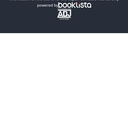
powered by
歴史・時代小説
文学
雑誌
グラビア写真集
ボーイズラブ
ティーンズラブ
人文・思想・歴史
社会・政治・法律
ビジネス・経済
サイエンス・テクノロジー
コンピュータ・情報
くらし・家庭
料理・酒
ファッション・美容・ダイエット
ホビー&カルチャー
スポーツ・アウトドア
地図・ガイド
エンターテイメント