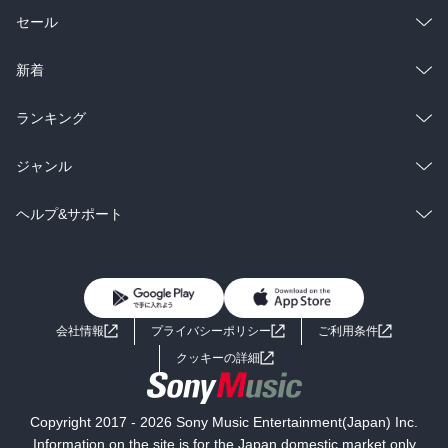
総合
コミック
セール
ラノベ
小説
総合
コミック
新着
雑誌・グラビア
ビジネス・実用
ラノベ
小説
総合
コミック
ランキング
BL・TL
雑誌・グラビア
ビジネス・実用
ラノベ
小説
総合
コミック
ジャンル
BL・TL
雑誌・グラビア
ビジネス・実用
ラノベ
小説
コミック
男性コミック
ヘルプ&サポート
BL・TL
雑誌・グラビア
ビジネス・実用
女性コミック
コミック誌
初めての方へ
ヘルプ
BL・TL
ライトノベル
男子向けラノベ
よくあるご質問
お問い合わせ
会社情報
プライバシーポリシー
ご利用条件
女子向けラノベ
小説
利用規約
クッキーの詳細
国内小説
海外小説
Copyright 2017 - 2026 Sony Music Entertainment(Japan) Inc.
ミステリー
SF
Information on the site is for the Japan domestic market only