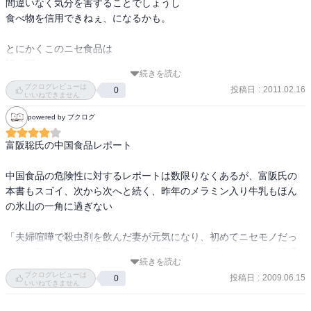
間違いなく気分を害することでしょうし

食べ物を信用できねぇ、になるかも。

とにかくこのニセ食品は

話を聞くだけでも

続きを読む
うんざりさせられるものばっかりです。

ブクログレビューは
投稿日
:
2011.02.16
0
しかも摘発されてもまた新しいものを

いいねできません
作り出すという、負の意味での商魂のたくましさ。

powered by ブクログ
これは読んだものこそその

富阪聡氏の中国食品レポート

おぞましさを体感できることでしょう。

上記のような状態に読んでしまったら…

中国食品の危険性に対するレポートは数限りなくあるが、富阪氏の
本書もスゴイ、次から次へと続く、昨年のメラミン入り牛乳もほん
そして言えること…

の氷山の一角に過ぎない

いくらこの国が世界2位になっていても

この裏側の状態では

「夫婦喧嘩で殺虫剤を飲んだ妻が元気になり、初めてニセモノだっ
そのうちツケが回ってくることでしょう…
たのに気がついた、仲直りをして九死に一生を得たことを喜び酒盛
続きを読む
りをして、その酒がニセモノで、夫婦は死んでしまった」

ブクログレビューは
投稿日
:
2009.06.15
0
いいねできません
「中国の恐ろしい一面を生み出しているのは何なのだろうか？それ