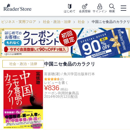
はじめて
会員登録
サインイン
検索
ビジネス・実用フロア
社会・政治・法律
社会
中国ニセ食品のカラクリ
中国ニセ食品のカラクリ
社会・政治・法律
富坂聰(著)
/
角川学芸出版単行本
(
2
)
レビューを書く
¥
836
(税込)
クーポン利用対象商品
2014年09月12日
配信