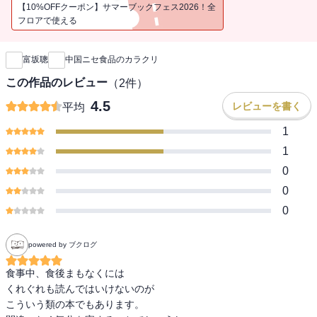
【10%OFFクーポン】サマーブックフェス2026！全
フロアで使える
新刊通知
富坂聰
中国ニセ食品のカラクリ
この作品のレビュー
（
2
件）
4.5
レビューを書く
平均
1
1
0
0
0
powered by ブクログ
食事中、食後まもなくには

くれぐれも読んではいけないのが

こういう類の本でもあります。
