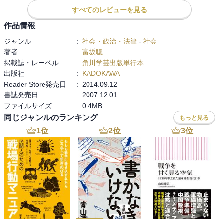
は、中国社会の過当競争である。過激なサバイバルゲームである。
すべてのレビューを見る
日本人は以前ならば知る必要も無く過ごすことが出来たかもしれな
いが、現在は切っても切れない関係にある。」

作品情報
ジャンル
:
社会・政治・法律
-
社会
１９８９年最初に北京に行った時、町の様子を知るには駅を見れば
著者
:
富坂聰
いいと思い、観光が終わったあと一人で夜の北京駅に行った時のこ
掲載誌・レーベル
:
角川学芸出版単行本
とを思い出す。駅前広場に人が多いことにも驚いたが、構内に入っ
出版社
:
KADOKAWA
てビックリした。切符売り場は鉄格子で囲われ、どの窓口にも人・
Reader Store発売日
:
2014.09.12
人・人が殺到し、大声で叫んでいた。どうして並ばないのだ！これ
書誌発売日
:
2007.12.01
で切符が買えるのか！不思議な世界を呆然と見ていた。
ファイルサイズ
:
0.4MB
同じジャンルのランキング
もっと見る
1
位
2
位
3
位