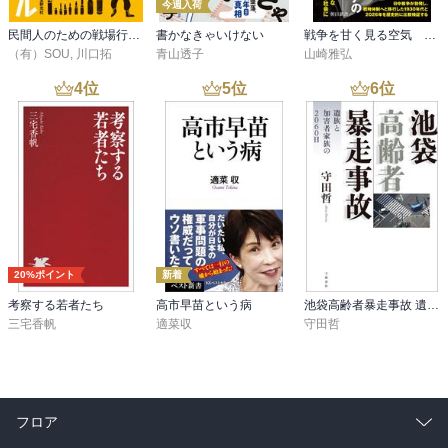
今週入荷
民間人のための戦場行動マニュアル
書かなきゃいけない
戦争を甘く見る空気 1930年代と似た道を進む現代日本
（有）SOU
,
川口拓
青山透子
山崎雅弘
4
位
5
位
6
位
20%ポイント
新着
考察する若者たち
高市早苗という病
池袋高齢者暴走事故 遺族と加害者家族の2060日
三宅香帆
適菜収
守田哲
フロア