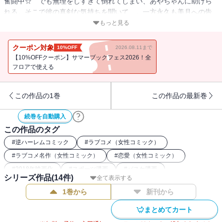
奮闘中☆ でも無理をしすぎて倒れてしまい、あやちゃんに助けら
れる。そこで彼の真剣な気持ちを聞いて…。一方永久も美月への告
白を決意していて!? 140万部突破!! 笑えてトキめく青春ラブコメ
もっと見る
ディー☆ 文化祭で何かが起こる!? 決意の第7巻！
クーポン対象
10%OFF
2026.08.11まで
【10%OFFクーポン】サマーブックフェス2026！全
フロアで使える
この作品の1巻
この作品の最新巻
続巻を自動購入
この作品のタグ
#
逆ハーレムコミック
#
ラブコメ（女性コミック）
#
ラブコメ名作（女性コミック）
#
恋愛（女性コミック）
#
2018年映画化
#
スポーツ漫画
#
バスケ漫画
シリーズ作品(
14
件)
全て表示する
1巻から
新刊から
まとめてカート