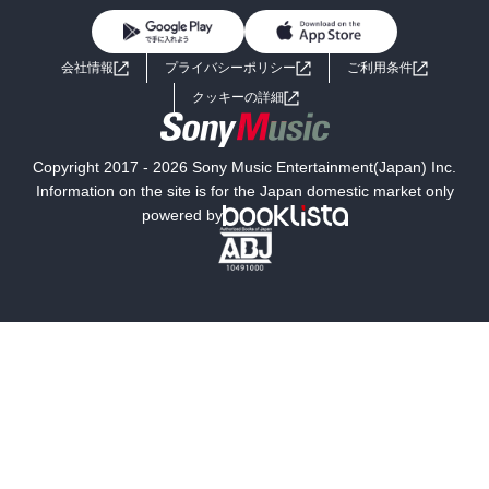
BL・TL
ライトノベル
男子向けラノベ
よくあるご質問
お問い合わせ
会社情報
プライバシーポリシー
ご利用条件
女子向けラノベ
小説
利用規約
クッキーの詳細
国内小説
海外小説
Copyright 2017 - 2026 Sony Music Entertainment(Japan) Inc.
ミステリー
SF
Information on the site is for the Japan domestic market only
powered by
歴史・時代小説
文学
雑誌
グラビア写真集
ボーイズラブ
ティーンズラブ
人文・思想・歴史
社会・政治・法律
ビジネス・経済
サイエンス・テクノロジー