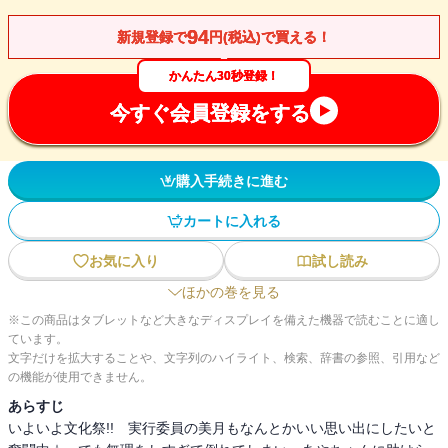
94
新規登録で
円(税込)で買える！
かんたん30秒登録！
今すぐ会員登録をする
購入手続きに進む
カートに入れる
お気に入り
試し読み
ほかの巻を見る
※この商品はタブレットなど大きなディスプレイを備えた機器で読むことに適し
ています。
文字だけを拡大することや、文字列のハイライト、検索、辞書の参照、引用など
の機能が使用できません。
あらすじ
いよいよ文化祭!! 実行委員の美月もなんとかいい思い出にしたいと