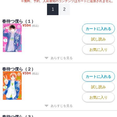
※無料、予約、入荷通知のコンテンツはカートに追加されません。
1
2
春待つ僕ら（１）
¥
594
(税込)
カートに入れる
試し読み
お気に入り
あらすじを見る
春待つ僕ら（２）
¥
594
(税込)
カートに入れる
試し読み
お気に入り
あらすじを見る
春待つ僕ら（３）