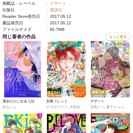
掲載誌・レーベル
:
デザート
子高校生もう少しがっついていいと思う。
出版社
:
講談社
Reader Store発売日
:
2017.05.12
書誌発売日
:
2017.05.12
ファイルサイズ
:
60.7MB
同じ著者の作品
もっと見る
続巻入荷
運命の人に出会う話
別冊フレンド
デザート
あなしん
ナカガワパリ
,
月凪あやせ
,
長岡みう
玉島ノン
,
,
ゆきら
森下ｓｕｕ
,
帆那みつ
,
蟹沢