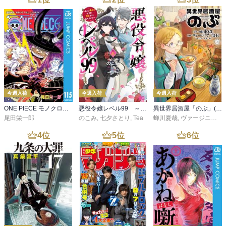
今週入荷
今週入荷
今週入荷
ONE PIECE モノクロ版 115
悪役令嬢レベル99 ～私は裏ボスですが魔王ではありません～ その６
異世界居酒屋「のぶ」(22)
尾田栄一郎
のこみ
,
七夕さとり
,
Tea
蝉川夏哉
,
ヴァージニア二等兵
4
位
5
位
6
位