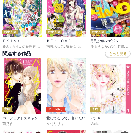
続巻入荷
続巻入荷
続巻入荷
ＥＫｉｓｓ
ＢＥ・ＬＯＶＥ
月刊少年マガジン
藤沢もやし
,
伊藤理佐
,
柴なつみ
南波あつこ
,
二ノ宮知子
,
安藤なつみ
,
藤あさひ
,
末次由紀
,
井上霞
藤あきなか
,
,
上田美和
ばったん
,
久生夕貴
,
,
佐久間結
有賀リエ
,
和田
関連する作品
もっと見る
完結
セールあり
予約
パーフェクトスキャンダル
愛してるって、言いたい
アンサー
菊乃杏
今村リリィ
Maria