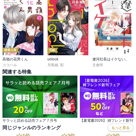
続巻入荷
完結
高嶺の花男くん
unlock
遼河社長はイケない。
ココハル
月島綾
,
彩
文倉咲
関連する特集
サラッと読める話売フェア７月号
【夏電書2026】 姉フレンド新刊
同じジャンルのランキング
もっと見る
1
位
2
位
3
位