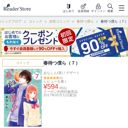
はじめて
会員登録
サインイン
検索
コミックフロア
コミック
女性コミック
春待つ僕ら
春待つ僕ら（７）
春待つ僕ら（７）
コミック
あなしん(著)
/
デザート
(
3
)
レビューを書く
¥
594
(税込)
クーポン利用対象商品
2017年05月12日
配信