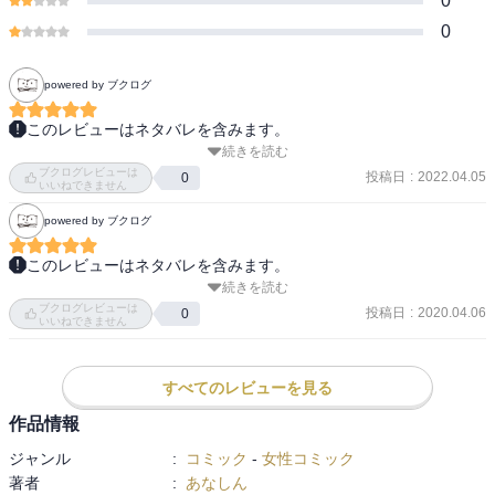
0
0
powered by ブクログ
このレビューはネタバレを含みます。
続きを読む
永久ヘタレに見えるけどちゃんと言うからいいよなあ。ついに告っ
ブクログレビューは
たぞー！でもここから拗れて一筋縄でいかないことは過去に読んだ
投稿日
:
2022.04.05
0
いいねできません
のでしっている。。だからちょっと切ない、辛い(´；ω；｀)
powered by ブクログ
このレビューはネタバレを含みます。
続きを読む
美月が倒れたところから。倒れた美月はあやちゃんの家に。あやち
ブクログレビューは
ゃんのお母さんから話されるあやちゃんの子供の頃の話やばかっ
投稿日
:
2020.04.06
0
いいねできません
た。好きよりもっともっと大事な子って。子供が言ったらビックリ
するな。永久も好きだけどあやちゃんも好き。私にしては珍しくど
っちも好きで困っている。文化祭当日の永久のコスプレはなんでな
すべてのレビューを見る
の。海賊コス選んだのは作者さんが描いてみたかったとかなのか
作品情報
な。あやちゃんのナチュラルに押しまくる感じも好きだけど、永久
ジャンル
:
コミック
-
女性コミック
の無自覚っぽくぐいぐいくる感じます悪くない。でも永久もう一押
著者
:
あなしん
しくらいしてほしい。告白してなんだかいい感じならなおさら。男