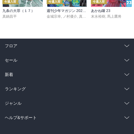
今週入荷
今週入荷
今週入荷
九条の大罪（１７）
週刊少年マガジン 2026年36・37号[2026年8月5日発売]
あかね噺 23
真鍋昌平
金城宗幸
,
ノ村優介
,
真島ヒロ
末永裕樹
,
宮島礼吏
,
馬上鷹将
,
新川直司
,
久
フロア
総合
コミック
セール
ラノベ
小説
総合
コミック
新着
雑誌・グラビア
ビジネス・実用
ラノベ
小説
総合
コミック
ランキング
BL・TL
雑誌・グラビア
ビジネス・実用
ラノベ
小説
総合
コミック
ジャンル
BL・TL
雑誌・グラビア
ビジネス・実用
ラノベ
小説
コミック
男性コミック
ヘルプ&サポート
BL・TL
雑誌・グラビア
ビジネス・実用
女性コミック
コミック誌
初めての方へ
ヘルプ