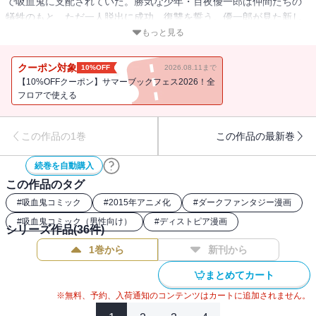
で吸血鬼に支配されていた。勝気な少年・百夜優一郎は仲間たちの
犠牲のもと、ただ一人脱出に成功、復讐を誓う。優一郎が見た新し
い地上の世界とは!?
もっと見る
クーポン対象
10%OFF
2026.08.11まで
【10%OFFクーポン】サマーブックフェス2026！全
フロアで使える
この作品の1巻
この作品の最新巻
続巻を自動購入
この作品のタグ
#
吸血鬼コミック
#
2015年アニメ化
#
ダークファンタジー漫画
#
吸血鬼コミック（男性向け）
#
ディストピア漫画
シリーズ作品(
36
件)
1巻から
新刊から
まとめてカート
※無料、予約、入荷通知のコンテンツはカートに追加されません。