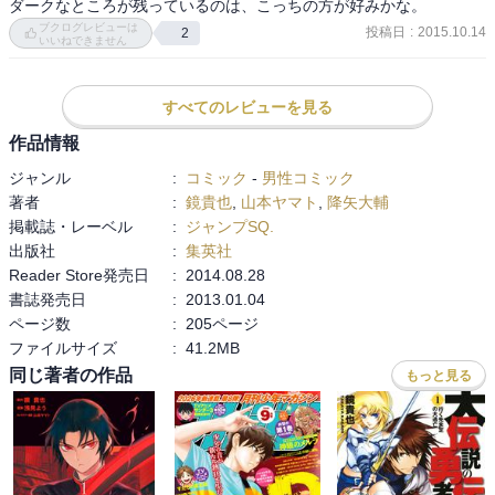
ダークなところが残っているのは、こっちの方が好みかな。
ブクログレビューは
投稿日
:
2015.10.14
2
いいねできません
すべてのレビューを見る
作品情報
ジャンル
:
コミック
-
男性コミック
著者
:
鏡貴也
,
山本ヤマト
,
降矢大輔
掲載誌・レーベル
:
ジャンプSQ.
出版社
:
集英社
Reader Store発売日
:
2014.08.28
書誌発売日
:
2013.01.04
ページ数
:
205ページ
ファイルサイズ
:
41.2MB
同じ著者の作品
もっと見る