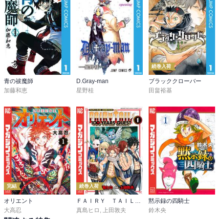
続巻入荷
青の祓魔師
D.Gray-man
ブラッククローバー
加藤和恵
星野桂
田畠裕基
完結
続巻入荷
オリエント
ＦＡＩＲＹ ＴＡＩＬ １００ ＹＥＡＲＳ ＱＵＥＳＴ
黙示録の四騎士
大高忍
真島ヒロ
,
上田敦夫
鈴木央