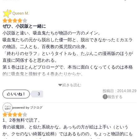
Queen M.
ぜひ、小説版と一緒に
小説版と違い、吸血鬼たちが物語の一方のメイン。

吸血鬼たちの元から脱出した優一郎と、脱出できなかったミカエラ
の物語。二人とも、百夜教の孤児院の出身。

「終わりのセラフ」というタイトルも、たぶんこの漫画版のほうが
直接に関係すると思われる。

第１巻はほとんどプロローグで、本当に面白くなってくるのは本格
的に吸血鬼と接触する４巻あたりからか。

続きを読む
少年漫画らしく家族や友情が前面に出ているのと、グレンが昔より
投稿日
:
2014.08.29
明るいので、小説版よりは軽い印象。

いいね！
3
報告する
殺伐とした世界には違いないのだが。

powered by ブクログ
小説版を読んでいたほうが、多くの登場人物の背景がわかって絶対
1、2巻無料で読了。

青の祓魔師、と似た系統かな。あっちの方が絵は上手い（という
か、クセのない綺麗な絵柄）ではあるものの、ちょっと物語的にも