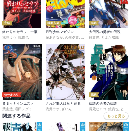
完結
続巻入荷
完結
終わりのセラフ 一瀬グレン、１６歳の破滅
月刊少年マガジン
大伝説の勇者の伝説
浅見よう
,
鏡貴也
藤あきなか
,
久生夕貴
,
和田あつむ
鏡貴也
,
,
岩矢滉一朗
とよた瑣織
,
沖田さ
セールあり
完結
９Ｓ＜ナインエス＞
されど罪人は竜と踊る
伝説の勇者の伝説
葉山透
,
増田メグミ
浅井ラボ
,
ざいん
長蔵ヒロコ
,
鏡貴也
,
とよた瑣織
関連する作品
もっと見る