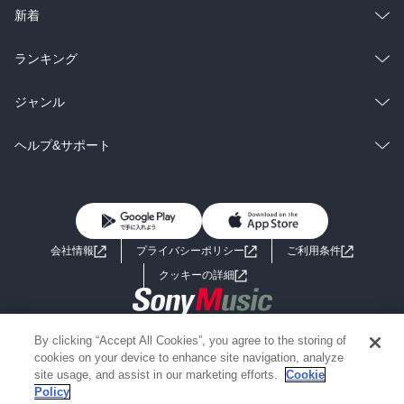
ラノベ
小説
総合
コミック
新着
雑誌・グラビア
ビジネス・実用
ラノベ
小説
総合
コミック
ランキング
BL・TL
雑誌・グラビア
ビジネス・実用
ラノベ
小説
総合
コミック
ジャンル
BL・TL
雑誌・グラビア
ビジネス・実用
ラノベ
小説
コミック
男性コミック
ヘルプ&サポート
BL・TL
雑誌・グラビア
ビジネス・実用
女性コミック
コミック誌
初めての方へ
ヘルプ
BL・TL
ライトノベル
男子向けラノベ
よくあるご質問
お問い合わせ
会社情報
プライバシーポリシー
ご利用条件
女子向けラノベ
小説
利用規約
クッキーの詳細
国内小説
海外小説
Copyright 2017 - 2026 Sony Music Entertainment(Japan) Inc.
By clicking “Accept All Cookies”, you agree to the storing of
ミステリー
SF
Information on the site is for the Japan domestic market only
cookies on your device to enhance site navigation, analyze
powered by
site usage, and assist in our marketing efforts.
Cookie
Policy
歴史・時代小説
文学