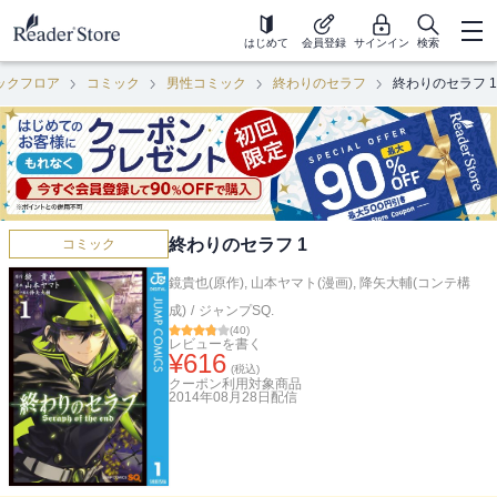
はじめて
会員登録
サインイン
検索
ックフロア
コミック
男性コミック
終わりのセラフ
終わりのセラフ 1
終わりのセラフ 1
コミック
鏡貴也(原作)
,
山本ヤマト(漫画)
,
降矢大輔(コンテ構
成)
/
ジャンプSQ.
(
40
)
レビューを書く
¥
616
(税込)
クーポン利用対象商品
2014年08月28日
配信