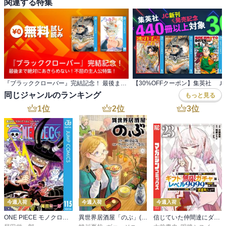
関連する特集
『ブラッククローバー』完結記念！ 最後まで絶対にあきらめない！不屈の主人公特集！
同じジャンルのランキング
もっと見る
1
位
2
位
3
位
今週入荷
今週入荷
今週入荷
ONE PIECE モノクロ版 115
異世界居酒屋「のぶ」(22)
信じていた仲間達にダンジョン奥地で殺されかけたがギフト『無限ガチャ』でレベル９９９９の仲間達を手に入れて元パーティーメンバーと世界に復讐＆『ざまぁ！』します！（２３）