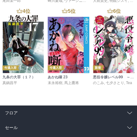
尾田栄一郎
蝉川夏哉
,
ヴァージニア二等兵
大前貴史
,
転
,
明鏡シスイ
,
ｔｅ
4
位
5
位
6
位
今週入荷
今週入荷
新着
九条の大罪（１７）
あかね噺 23
悪役令嬢レベル99 ～私は裏ボスですが魔王ではありません～ その６
真鍋昌平
末永裕樹
,
馬上鷹将
のこみ
,
七夕さとり
,
Tea
フロア
総合
コミック
セール