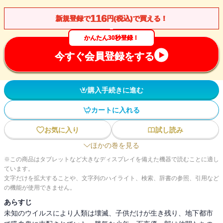
116
新規登録で
円(税込)で買える！
かんたん30秒登録！
今すぐ会員登録をする
購入手続きに進む
カートに入れる
お気に入り
試し読み
ほかの巻を見る
※この商品はタブレットなど大きなディスプレイを備えた機器で読むことに適し
ています。
文字だけを拡大することや、文字列のハイライト、検索、辞書の参照、引用など
の機能が使用できません。
あらすじ
未知のウイルスにより人類は壊滅、子供だけが生き残り、地下都市