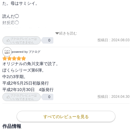
た。母はサミシイ。

読んだ◯

好反応◯

何度も読む(お気に入り) 

続きを読む
「また借りてきて！」「続き読みたい！」◯

ブクログレビューは
投稿日
:
2024.08.03
0
その他

いいねできません
powered by ブクログ
久々にどハマり。
オリジナルの角川文庫で読了。

ぼくらシリーズ第6弾。

中2の3学期。

平成2年5月25日初版発行

平成2年10月30日　4版発行
ブクログレビューは
投稿日
:
2024.04.30
0
いいねできません
すべてのレビューを見る
作品情報