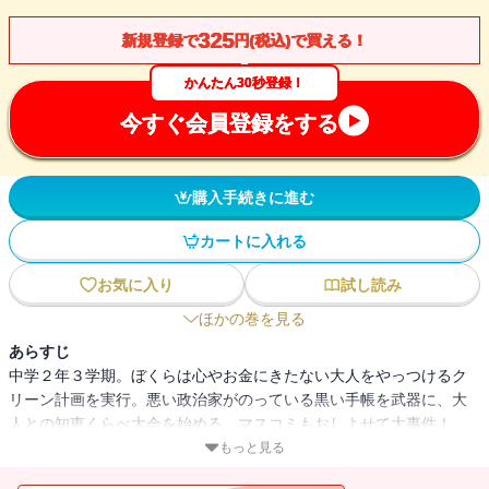
325
新規登録で
円(税込)で買える！
かんたん30秒登録！
今すぐ会員登録をする
購入手続きに進む
カートに入れる
お気に入り
試し読み
ほかの巻を見る
あらすじ
中学２年３学期。ぼくらは心やお金にきたない大人をやっつけるク
リーン計画を実行。悪い政治家がのっている黒い手帳を武器に、大
人との知恵くらべ大会を始める。マスコミもおしよせて大事件！
ぼくら第９巻!!【小学上級から ★★★】
もっと見る