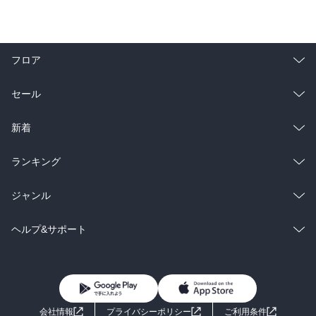
フロア
総合
コミック
セール
ラノベ
小説
総合
コミック
新着
雑誌・グラビア
ビジネス・実用
ラノベ
小説
総合
コミック
ランキング
BL・TL
雑誌・グラビア
ビジネス・実用
ラノベ
小説
総合
コミック
ジャンル
BL・TL
雑誌・グラビア
ビジネス・実用
ラノベ
小説
コミック
男性コミック
ヘルプ&サポート
BL・TL
雑誌・グラビア
ビジネス・実用
女性コミック
コミック誌
初めての方へ
ヘルプ
BL・TL
ライトノベル
男子向けラノベ
よくあるご質問
お問い合わせ
会社情報
プライバシーポリシー
ご利用条件