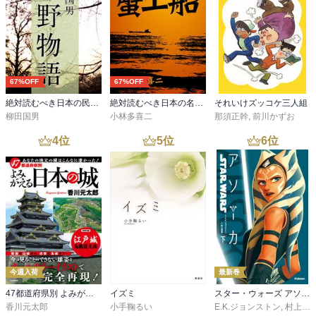
67%OFF
67%OFF
絶対読むべき日本の民話 遠野物語
絶対読むべき日本の名作 蟹工船
それいけズッコケ三人組
柳田国男
小林多喜二
那須正幹
,
前川かずお
4
位
5
位
6
位
今週入荷
最新巻
47都道府県別 よみがえる日本の城
イズミ
スター・ウォーズ アソーカ 下
香川元太郎
小手鞠るい
E.K.ジョンストン
,
村上清幸