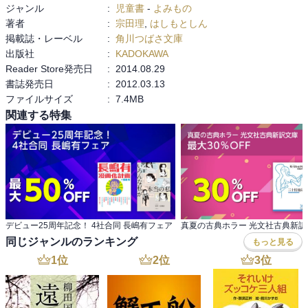
ジャンル
:
児童書
-
よみもの
著者
:
宗田理
,
はしもとしん
掲載誌・レーベル
:
角川つばさ文庫
出版社
:
KADOKAWA
Reader Store発売日
:
2014.08.29
書誌発売日
:
2012.03.13
ファイルサイズ
:
7.4MB
関連する特集
デビュー25周年記念！ 4社合同 長嶋有フェア
同じジャンルのランキング
もっと見る
1
位
2
位
3
位