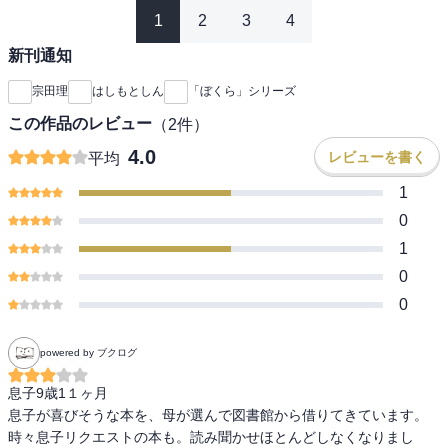
1
2
3
4
新刊通知
宗田理
はしもとしん
「ぼくら」シリーズ
この作品のレビュー
（
2
件）
4.0
レビューを書く
平均
1
0
1
0
0
powered by ブクログ
息子9歳1１ヶ月

息子が喜びそうな本を、母が選んで図書館から借りてきています。
時々息子リクエストの本も。読み聞かせほとんどしなくなりまし