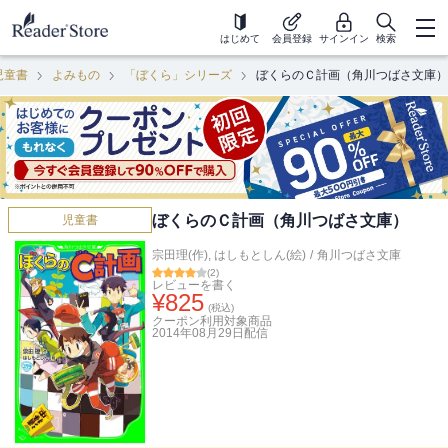
はじめて
会員登録
サインイン
検索
児童書
よみもの
「ぼくら」シリーズ
ぼくらのＣ計画（角川つばさ文庫）
ぼくらのＣ計画（角川つばさ文庫）
児童書
宗田理(作)
,
はしもとしん(絵)
/
角川つばさ文庫
(
2
)
レビューを書く
¥
825
(税込)
クーポン利用対象商品
2014年08月29日
配信