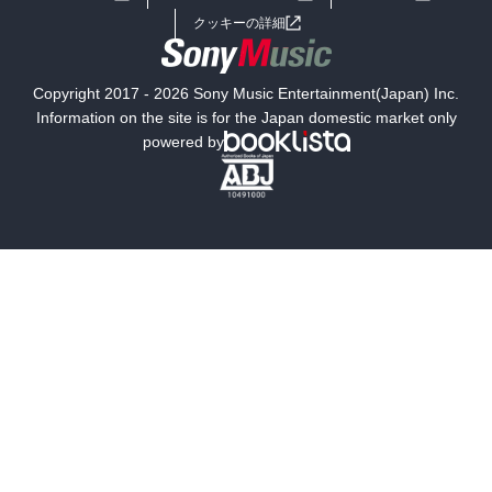
女子向けラノベ
小説
利用規約
クッキーの詳細
国内小説
海外小説
Copyright 2017 - 2026 Sony Music Entertainment(Japan) Inc.
ミステリー
SF
Information on the site is for the Japan domestic market only
powered by
歴史・時代小説
文学
雑誌
グラビア写真集
ボーイズラブ
ティーンズラブ
人文・思想・歴史
社会・政治・法律
ビジネス・経済
サイエンス・テクノロジー
コンピュータ・情報
くらし・家庭
料理・酒
ファッション・美容・ダイエット