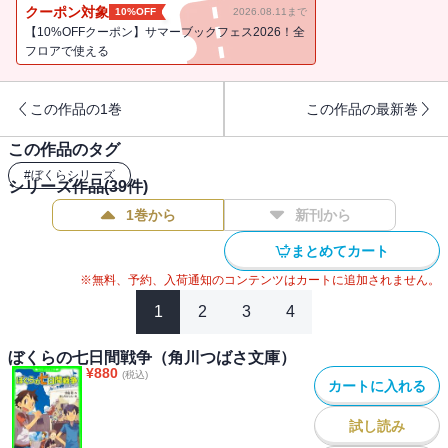
クーポン対象
10%OFF
2026.08.11まで
【10%OFFクーポン】サマーブックフェス2026！全
フロアで使える
この作品の1巻
この作品の最新巻
この作品のタグ
#
ぼくらシリーズ
シリーズ作品(
39
件)
1巻から
新刊から
まとめてカート
※無料、予約、入荷通知のコンテンツはカートに追加されません。
1
2
3
4
ぼくらの七日間戦争（角川つばさ文庫）
¥
880
(税込)
カートに入れる
試し読み