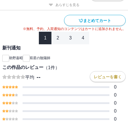
あらすじを見る
まとめてカート
※無料、予約、入荷通知のコンテンツはカートに追加されません。
1
2
3
4
新刊通知
助野嘉昭
双星の陰陽師
この作品のレビュー
（
1
件）
--
レビューを書く
平均
0
0
0
0
0