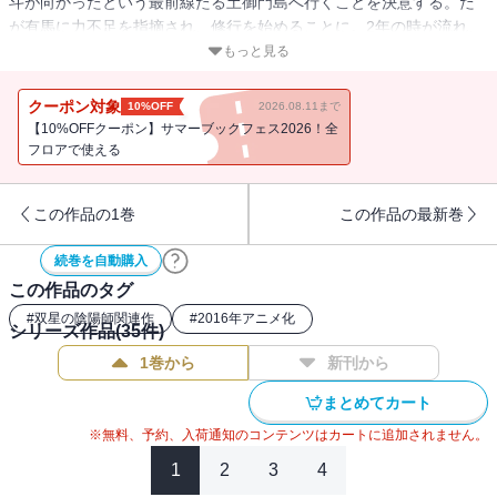
斗が向かったという最前線たる土御門島へ行くことを決意する。だ
が有馬に力不足を指摘され、修行を始めることに。2年の時が流れ、
力を付けたろくろを審査する為、彼の前に現れた人物とは…!?
もっと見る
クーポン対象
10%OFF
2026.08.11まで
【10%OFFクーポン】サマーブックフェス2026！全
フロアで使える
この作品の1巻
この作品の最新巻
続巻を自動購入
この作品のタグ
#
双星の陰陽師関連作
#
2016年アニメ化
シリーズ作品(
35
件)
1巻から
新刊から
まとめてカート
※無料、予約、入荷通知のコンテンツはカートに追加されません。
1
2
3
4