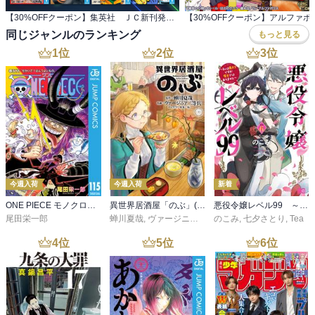
【30%OFFクーポン】集英社 ＪＣ新刊発売記念 440冊以上対象
同じジャンルのランキング
もっと見る
1
位
2
位
3
位
今週入荷
今週入荷
新着
ONE PIECE モノクロ版 115
異世界居酒屋「のぶ」(22)
悪役令嬢レベル99 ～私は裏ボスですが魔王ではありません～ その６
尾田栄一郎
蝉川夏哉
,
ヴァージニア二等兵
のこみ
,
転
,
七夕さとり
,
Tea
4
位
5
位
6
位