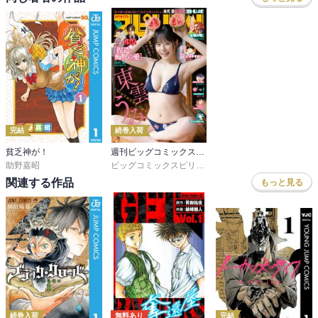
完結
続巻入荷
貧乏神が！
週刊ビッグコミックスピリッツ
助野嘉昭
ビッグコミックスピリッツ編集部
関連する作品
もっと見る
続巻入荷
無料あり
完結