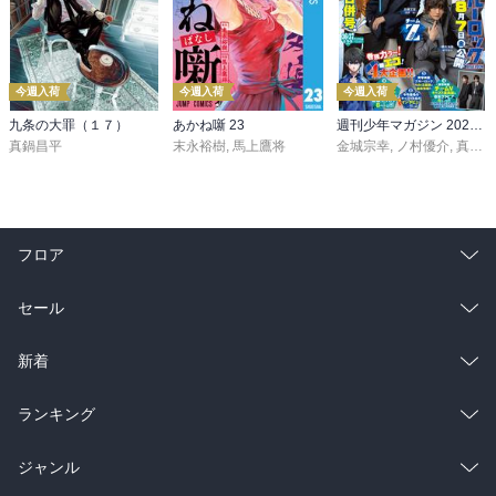
今週入荷
今週入荷
今週入荷
九条の大罪（１７）
あかね噺 23
週刊少年マガジン 2026年36・37号[2026年8月5日発売]
真鍋昌平
末永裕樹
,
馬上鷹将
金城宗幸
,
ノ村優介
,
真島ヒロ
フロア
総合
コミック
セール
ラノベ
小説
総合
コミック
新着
雑誌・グラビア
ビジネス・実用
ラノベ
小説
総合
コミック
ランキング
BL・TL
雑誌・グラビア
ビジネス・実用
ラノベ
小説
総合
コミック
ジャンル