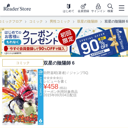
はじめて
会員登録
サインイン
検索
コミックフロア
コミック
男性コミック
双星の陰陽師
双星の陰陽師 6
双星の陰陽師 6
コミック
助野嘉昭(著者)
/
ジャンプSQ.
(
1
)
レビューを書く
¥
458
(税込)
クーポン利用対象商品
2015年09月04日
配信