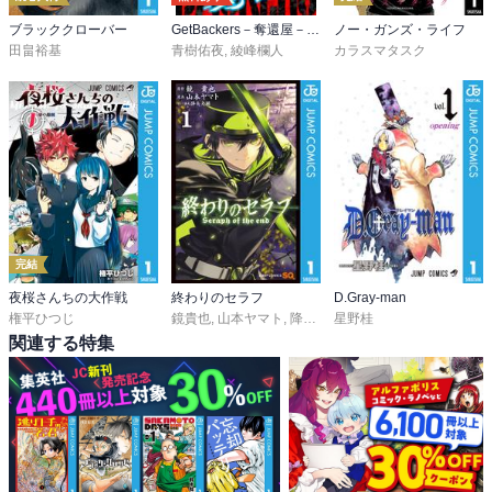
ブラッククローバー
GetBackers－奪還屋－ 愛蔵版
ノー・ガンズ・ライフ
田畠裕基
青樹佑夜
,
綾峰欄人
カラスマタスク
完結
夜桜さんちの大作戦
終わりのセラフ
D.Gray-man
権平ひつじ
鏡貴也
,
山本ヤマト
,
降矢大輔
星野桂
関連する特集