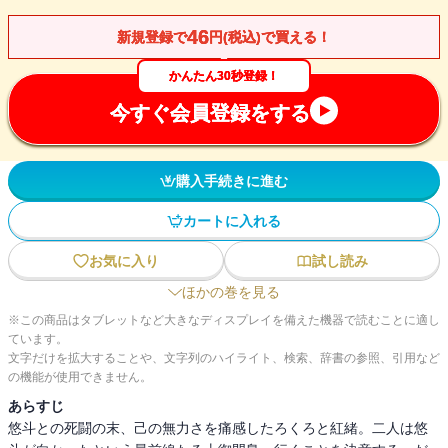
46
新規登録で
円(税込)で買える！
かんたん30秒登録！
今すぐ会員登録をする
購入手続きに進む
カートに入れる
お気に入り
試し読み
ほかの巻を見る
※この商品はタブレットなど大きなディスプレイを備えた機器で読むことに適し
ています。
文字だけを拡大することや、文字列のハイライト、検索、辞書の参照、引用など
の機能が使用できません。
あらすじ
悠斗との死闘の末、己の無力さを痛感したろくろと紅緒。二人は悠