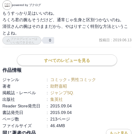
powered by ブクログ
もうすっかり足はいいのね。

ろくろ君の腕もそうだけど、通常じゃ生身と区別つかないのね。

清弦さんの腕はそのままだから、やはりすごく特別な方法というこ
とよね。
ブクログレビューは
投稿日
:
2019.06.13
0
いいねできません
すべてのレビューを見る
作品情報
ジャンル
:
コミック
-
男性コミック
著者
:
助野嘉昭
掲載誌・レーベル
:
ジャンプSQ.
出版社
:
集英社
Reader Store発売日
:
2015.09.04
書誌発売日
:
2015.09.04
ページ数
:
213ページ
ファイルサイズ
:
46.4MB
同じ著者の作品
もっと見る