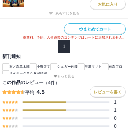
お気に入り
あらすじを見る
まとめてカート
※無料、予約、入荷通知のコンテンツはカートに追加されません。
1
新刊通知
石ノ森章太郎
小野寺丈
シュガー佐藤
早瀬マサト
石森プロ
サイボーグ００９完結編
もっと見る
この作品のレビュー
（
4
件）
4.5
レビューを書く
平均
1
1
0
0