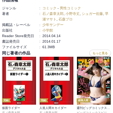
作品情報
ジャンル
:
コミック
-
男性コミック
著者
:
石ノ森章太郎
,
小野寺丈
,
シュガー佐藤
,
早
瀬マサト
,
石森プロ
掲載誌・レーベル
:
少年サンデー
出版社
:
小学館
Reader Store発売日
:
2014.04.14
書誌発売日
:
2014.01.17
ファイルサイズ
:
61.3MB
同じ著者の作品
もっと見る
完結
完結
続巻入荷
仮面ライダー
人造人間キカイダー
週刊ビッグコミックスピリッツ
石ノ森章太郎
石ノ森章太郎
ビッグコミックスピリッツ編集部