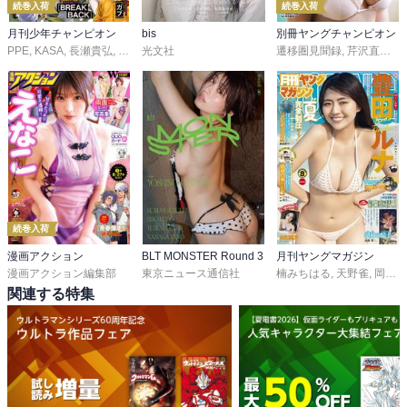
続巻入荷
続巻入荷
月刊少年チャンピオン
bis
別冊ヤングチャンピオン
PPE
,
KASA
,
長瀬貴弘
,
桜田vi熱
光文社
,
巽未頼
,
田村ゆうき
,
マキムラシュンスケ
遷移圏見聞録
,
芹沢直樹
,
井口達
,
み
続巻入荷
漫画アクション
BLT MONSTER Round 3
月刊ヤングマガジン
漫画アクション編集部
東京ニュース通信社
楠みちはる
,
天野雀
,
岡沢六十四
関連する特集