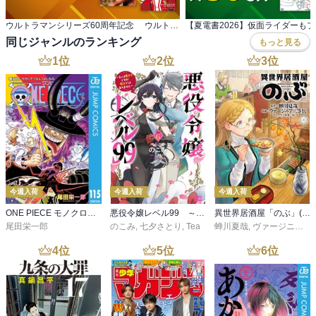
ウルトラマンシリーズ60周年記念 ウルトラ作品フェア
同じジャンルのランキング
もっと見る
1
位
2
位
3
位
今週入荷
今週入荷
今週入荷
ONE PIECE モノクロ版 115
悪役令嬢レベル99 ～私は裏ボスですが魔王ではありません～ その６
異世界居酒屋「のぶ」(22)
尾田栄一郎
のこみ
,
七夕さとり
,
Tea
蝉川夏哉
,
ヴァージニア二等兵
4
位
5
位
6
位