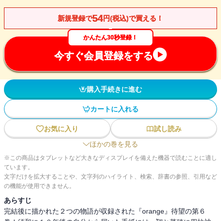
54
新規登録で
円(税込)で買える！
かんたん30秒登録！
今すぐ会員登録をする
購入手続きに進む
カートに入れる
お気に入り
試し読み
ほかの巻を見る
※この商品はタブレットなど大きなディスプレイを備えた機器で読むことに適し
ています。
文字だけを拡大することや、文字列のハイライト、検索、辞書の参照、引用など
の機能が使用できません。
あらすじ
完結後に描かれた２つの物語が収録された『orange』待望の第６