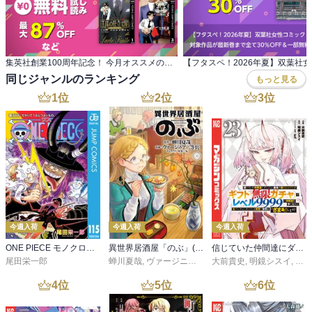
集英社創業100周年記念！ 今月オススメのマンガ100選！
同じジャンルのランキング
もっと見る
1
位
2
位
3
位
今週入荷
今週入荷
今週入荷
ONE PIECE モノクロ版 115
異世界居酒屋「のぶ」(22)
信じていた仲間達にダンジョン奥地で殺されかけたがギフト『無限ガチャ』でレベル９９９９の仲間達を手に入れて元パーティーメンバーと世界に復讐＆『ざまぁ！』します！（２３）
尾田栄一郎
蝉川夏哉
,
ヴァージニア二等兵
大前貴史
,
転
,
明鏡シスイ
,
ｔｅ
4
位
5
位
6
位