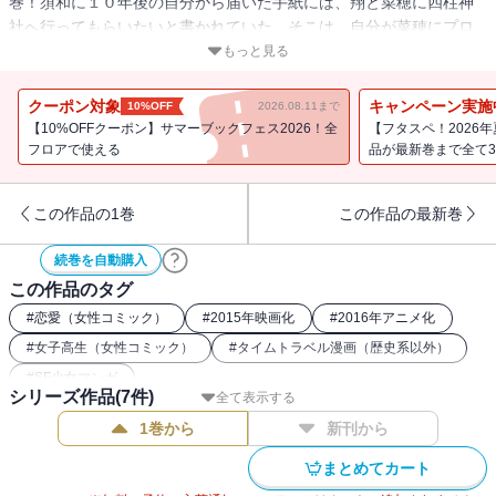
巻！須和に１０年後の自分から届いた手紙には、翔と菜穂に四柱神
社へ行ってもらいたいと書かれていた。そこは、自分が菜穂にプロ
ポーズをした場所で・・・。翔を失った世界と翔を救おうとした世
もっと見る
界の二つの＜未来＞、それぞれの今とその先―――収録作品：
『orange-未来-』『orange-須和弘人-』
クーポン対象
キャンペーン実施
10%OFF
2026.08.11まで
【10%OFFクーポン】サマーブックフェス2026！全
【フタスペ！2026
フロアで使える
品が最新巻まで全て3
この作品の1巻
この作品の最新巻
続巻を自動購入
この作品のタグ
#
恋愛（女性コミック）
#
2015年映画化
#
2016年アニメ化
#
女子高生（女性コミック）
#
タイムトラベル漫画（歴史系以外）
#
SF少女マンガ
シリーズ作品(
7
件)
全て表示する
1巻から
新刊から
まとめてカート