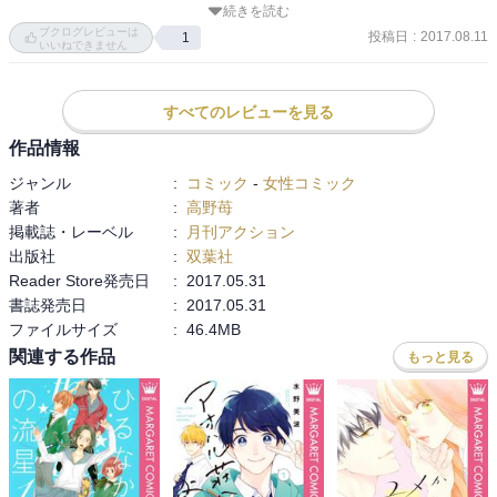
続きを読む
夢で別の未来をみられたふたりは、少しは救われたかな。

ブクログレビューは
投稿日
:
2017.08.11
1
いいねできません
翔を失った後の須和や菜穂たちがどれだけ傷ついたか。

すべてのレビューを見る
好きな人を失った菜穂をずっと好きで居続けた須和ほんとすごい。

作品情報
ジャンル
:
コミック
-
女性コミック
須和の気持ちも菜穂の気持ちも痛いほどわかって、泣けた。
著者
:
高野苺
掲載誌・レーベル
:
月刊アクション
出版社
:
双葉社
Reader Store発売日
:
2017.05.31
書誌発売日
:
2017.05.31
ファイルサイズ
:
46.4MB
関連する作品
もっと見る