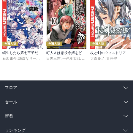
今週入荷
今週入荷
今週入荷
転生したら第七王子だったので、気ままに魔術を極めます（２４）
町人Ａは悪役令嬢をどうしても救いたい ～どぶと空と氷の姫君～１０【電子書店共通特典イラスト付】
杖と剣のウィストリア（１６）
石沢庸介
,
謙虚なサークル
,
メル。
目黒三吉
,
一色孝太郎
,
Parum
大森藤ノ
,
青井聖
フロア
総合
コミック
セール
ラノベ
小説
総合
コミック
新着
雑誌・グラビア
ビジネス・実用
ラノベ
小説
総合
コミック
ランキング