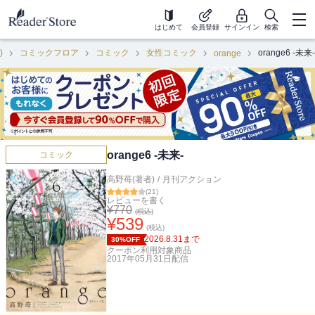
はじめて
会員登録
サインイン
検索
)
コミックフロア
コミック
女性コミック
orange6 -未来-
orange
orange6 -未来-
コミック
高野苺(著者)
/
月刊アクション
(
21
)
レビューを書く
¥
770
(税込)
¥
539
(税込)
2026.8.31
まで
30%OFF
クーポン利用対象商品
2017年05月31日
配信