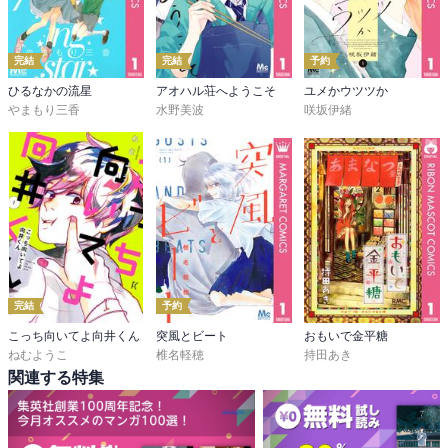
完結
完結
予約
ひるなかの流星
アオハル荘へようこそ
ユメかウツツか
やまもり三香
水野美波
咲坂伊緒
完結
予約
こっち向いてよ向井くん
突風とビート
おもいで金平糖
ねむようこ
椎名軽穂
持田あき
関連する特集