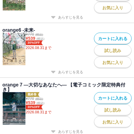
お気に入り
あらすじを見る
orange6 -未来-
¥
770
(税込)
¥
539
カートに入れる
(税込)
30%OFF
2026.08.31
まで
試し読み
お気に入り
あらすじを見る
orange 7 ―大切なあなたへ― 【電子コミック限定特典付
き】
最終巻
カートに入れる
¥
770
(税込)
¥
539
(税込)
30%OFF
試し読み
2026.08.31
まで
お気に入り
あらすじを見る