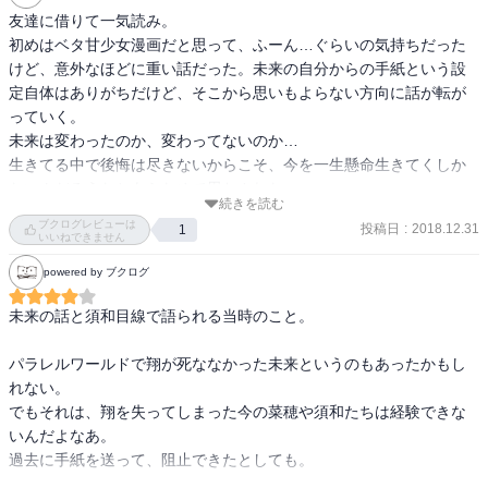
友達に借りて一気読み。

初めはベタ甘少女漫画だと思って、ふーん…ぐらいの気持ちだった
けど、意外なほどに重い話だった。未来の自分からの手紙という設
定自体はありがちだけど、そこから思いもよらない方向に話が転が
っていく。

未来は変わったのか、変わってないのか…

生きてる中で後悔は尽きないからこそ、今を一生懸命生きてくしか
ないんだろうなとあらためて思わされた。
続きを読む
ブクログレビューは
投稿日
:
2018.12.31
1
いいねできません
powered by ブクログ
未来の話と須和目線で語られる当時のこと。

パラレルワールドで翔が死ななかった未来というのもあったかもし
れない。

でもそれは、翔を失ってしまった今の菜穂や須和たちは経験できな
いんだよなあ。

過去に手紙を送って、阻止できたとしても。
