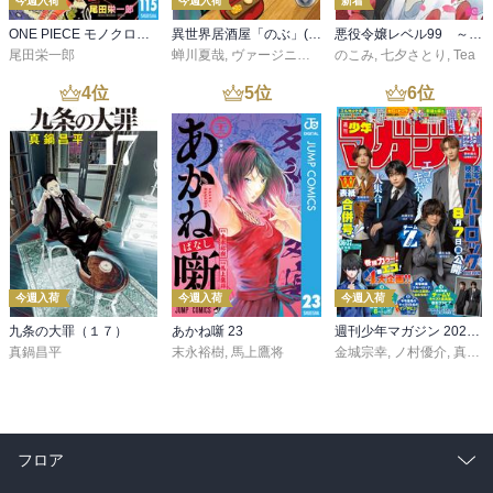
今週入荷
今週入荷
新着
ONE PIECE モノクロ版 115
異世界居酒屋「のぶ」(22)
悪役令嬢レベル99 ～私は裏ボスですが魔王ではありません～ その６
尾田栄一郎
蝉川夏哉
,
ヴァージニア二等兵
のこみ
,
転
,
七夕さとり
,
Tea
4
位
5
位
6
位
今週入荷
今週入荷
今週入荷
九条の大罪（１７）
あかね噺 23
週刊少年マガジン 2026年36・37号[2026年8月5日発売]
真鍋昌平
末永裕樹
,
馬上鷹将
金城宗幸
,
ノ村優介
,
真島ヒロ
フロア