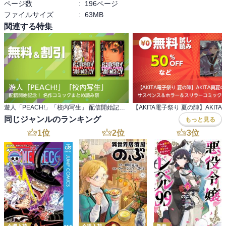
ページ数
:
196ページ
ファイルサイズ
:
63MB
関連する特集
遊人「PEACH!」「校内写生」 配信開始記念！ 名作コミックまとめ読み祭
同じジャンルのランキング
もっと見る
1
位
2
位
3
位