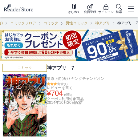
はじめて
会員登録
サインイン
検索
合)
コミックフロア
コミック
男性コミック
神アプリ
神アプリ 7
神アプリ 7
コミック
栗原正尚(著)
/
ヤングチャンピオン
(
1
)
レビューを書く
¥
704
(税込)
クーポン利用対象商品
2014年10月20日
配信