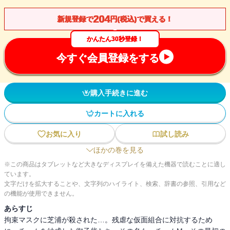
204
新規登録で
円(税込)で買える！
かんたん30秒登録！
今すぐ会員登録をする
購入手続きに進む
カートに入れる
お気に入り
試し読み
ほかの巻を見る
※この商品はタブレットなど大きなディスプレイを備えた機器で読むことに適し
ています。
文字だけを拡大することや、文字列のハイライト、検索、辞書の参照、引用など
の機能が使用できません。
あらすじ
拘束マスクに芝浦が殺された…。残虐な仮面組合に対抗するため