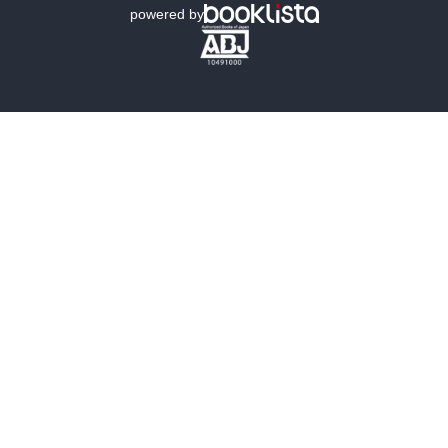
powered by
歴史・時代小説
文学
雑誌
グラビア写真集
ボーイズラブ
ティーンズラブ
人文・思想・歴史
社会・政治・法律
ビジネス・経済
サイエンス・テクノロジー
コンピュータ・情報
くらし・家庭
料理・酒
ファッション・美容・ダイエット
ホビー&カルチャー
スポーツ・アウトドア
地図・ガイド
エンターテイメント