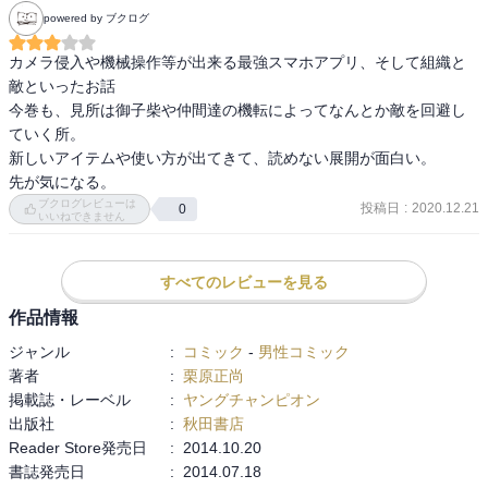
powered by ブクログ
カメラ侵入や機械操作等が出来る最強スマホアプリ、そして組織と
敵といったお話

今巻も、見所は御子柴や仲間達の機転によってなんとか敵を回避し
ていく所。

新しいアイテムや使い方が出てきて、読めない展開が面白い。

先が気になる。
ブクログレビューは
投稿日
:
2020.12.21
0
いいねできません
すべてのレビューを見る
作品情報
ジャンル
:
コミック
-
男性コミック
著者
:
栗原正尚
掲載誌・レーベル
:
ヤングチャンピオン
出版社
:
秋田書店
Reader Store発売日
:
2014.10.20
書誌発売日
:
2014.07.18