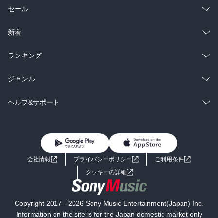
総合
コミック
セール
ラノベ
小説
総合
コミック
新着
雑誌・グラビア
ビジネス・実用
ラノベ
小説
総合
コミック
ランキング
BL・TL
雑誌・グラビア
ビジネス・実用
ラノベ
小説
総合
コミック
ジャンル
BL・TL
雑誌・グラビア
ビジネス・実用
ラノベ
小説
コミック
男性コミック
ヘルプ&サポート
BL・TL
雑誌・グラビア
ビジネス・実用
女性コミック
コミック誌
初めての方へ
ヘルプ
BL・TL
ライトノベル
男子向けラノベ
よくあるご質問
お問い合わせ
会社情報
プライバシーポリシー
ご利用条件
女子向けラノベ
小説
利用規約
クッキーの詳細
国内小説
海外小説
Copyright 2017 - 2026 Sony Music Entertainment(Japan) Inc.
ミステリー
SF
Information on the site is for the Japan domestic market only