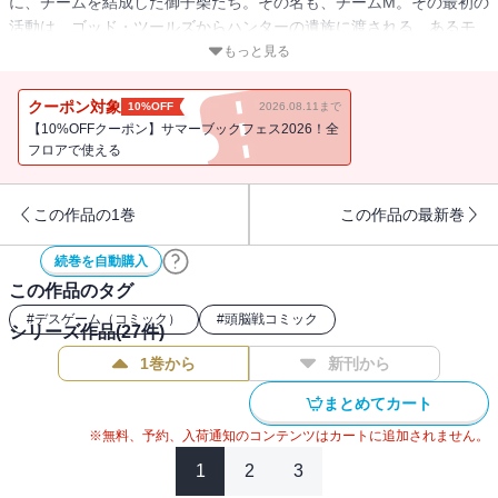
に、チームを結成した御子柴たち。その名も、チームM。その最初の
活動は、ゴッド・ツールズからハンターの遺族に渡される、あるモ
ノを守る事だったのだが…!?
もっと見る
クーポン対象
10%OFF
2026.08.11まで
【10%OFFクーポン】サマーブックフェス2026！全
フロアで使える
この作品の1巻
この作品の最新巻
続巻を自動購入
この作品のタグ
#
デスゲーム（コミック）
#
頭脳戦コミック
シリーズ作品(
27
件)
1巻から
新刊から
まとめてカート
※無料、予約、入荷通知のコンテンツはカートに追加されません。
1
2
3