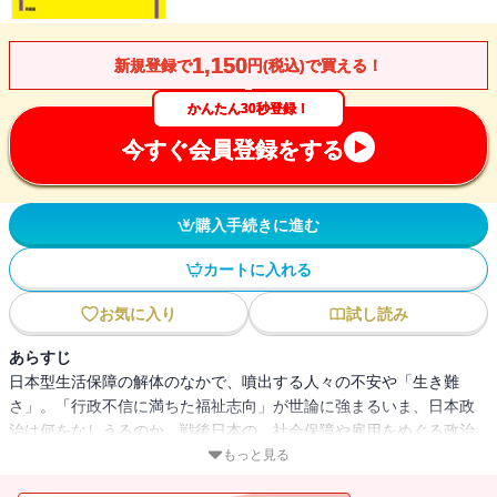
1,150
新規登録で
円(税込)で買える！
かんたん30秒登録！
今すぐ会員登録をする
購入手続きに進む
カートに入れる
お気に入り
試し読み
あらすじ
日本型生活保障の解体のなかで、噴出する人々の不安や「生き難
さ」。「行政不信に満ちた福祉志向」が世論に強まるいま、日本政
治は何をなしうるのか。戦後日本の、社会保障や雇用をめぐる政治
すなわち福祉政治の展開を分析し、新たな視点から打開の道を探
もっと見る
る。