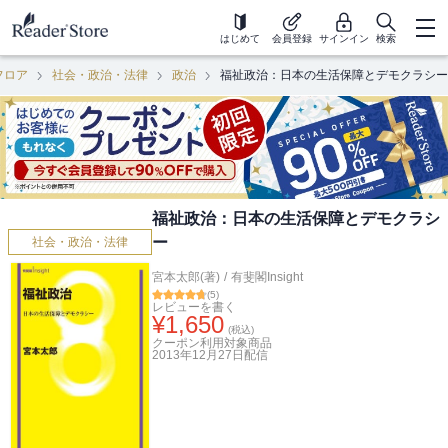
はじめて
会員登録
サインイン
検索
フロア
社会・政治・法律
政治
福祉政治：日本の生活保障とデモクラシー
福祉政治：日本の生活保障とデモクラシ
ー
社会・政治・法律
宮本太郎(著)
/
有斐閣Insight
(
5
)
レビューを書く
¥
1,650
(税込)
クーポン利用対象商品
2013年12月27日
配信