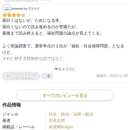
日本→生産性に応じて賃金→生産性低には社会保障because生産性低
powered by ブクログ
い農業、中小企業は自民の票田だったから

面白くはないが、ためになる本。

つまらなくてⅠ章で断念ｗ
面白くないので読み進めるのが苦痛だが、

最後まで読み終えると、福祉問題の論点が見えてくる。

よく世論調査で、選挙争点の１位が「福祉・社会保障問題」となる
けど、

それに対する技術的な話ではなく、

大枠と経緯を正確に捉えた話ができるようになります。
続きを読む
ブクログレビューは
投稿日
:
2010.11.09
0
いいねできません
すべてのレビューを見る
作品情報
ジャンル
:
社会・政治・法律
-
政治
著者
:
宮本太郎
掲載誌・レーベル
:
有斐閣Insight