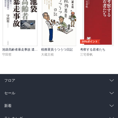
20%ポイント
池袋高齢者暴走事故 遺族と加害者家族の2060日
税務署員うつうつ日記
考察する若者たち
守田哲
大蔵主税
三宅香帆
フロア
総合
コミック
セール
ラノベ
小説
総合
コミック
新着
雑誌・グラビア
ビジネス・実用
ラノベ
小説
総合
コミック