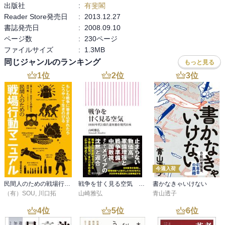
出版社
:
有斐閣
Reader Store発売日
:
2013.12.27
書誌発売日
:
2008.09.10
ページ数
:
230ページ
ファイルサイズ
:
1.3MB
同じジャンルのランキング
もっと見る
1
位
2
位
3
位
今週入荷
民間人のための戦場行動マニュアル
戦争を甘く見る空気 1930年代と似た道を進む現代日本
書かなきゃいけない
（有）SOU
,
川口拓
山崎雅弘
青山透子
4
位
5
位
6
位