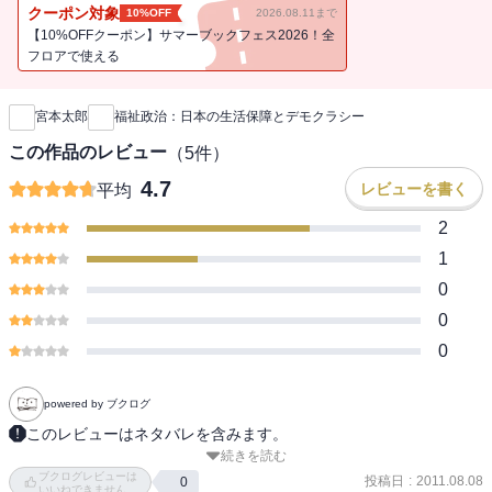
クーポン対象
10%OFF
2026.08.11まで
【10%OFFクーポン】サマーブックフェス2026！全
フロアで使える
新刊通知
宮本太郎
福祉政治：日本の生活保障とデモクラシー
この作品のレビュー
（
5
件）
4.7
レビューを書く
平均
2
1
0
0
0
powered by ブクログ
このレビューはネタバレを含みます。
続きを読む
１スウェーデンの雇用レジーム→同一内容同一賃金→生産性低から
ブクログレビューは
高への労働力移動に貢献

投稿日
:
2011.08.08
0
いいねできません