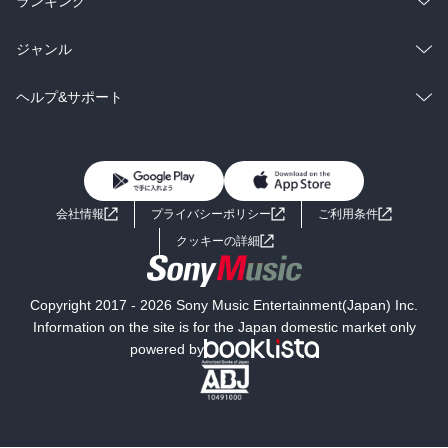
ランキング
BL・TL
雑誌・グラビア
ビジネス・実用
ラノベ
小説
総合
コミック
ジャンル
BL・TL
雑誌・グラビア
ビジネス・実用
ラノベ
小説
コミック
男性コミック
ヘルプ&サポート
BL・TL
雑誌・グラビア
ビジネス・実用
女性コミック
コミック誌
初めての方へ
ヘルプ
BL・TL
ライトノベル
男子向けラノベ
よくあるご質問
お問い合わせ
会社情報
プライバシーポリシー
ご利用条件
女子向けラノベ
小説
利用規約
クッキーの詳細
国内小説
海外小説
Copyright 2017 - 2026 Sony Music Entertainment(Japan) Inc.
ミステリー
SF
Information on the site is for the Japan domestic market only
powered by
歴史・時代小説
文学
雑誌
グラビア写真集