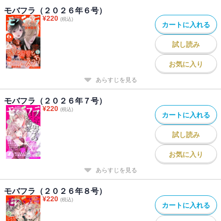
マッサージ師彼氏の癒し系ラブ、初めての同棲は、1週間でまさかの
モバフラ（２０２６年６号）
¥
220
倦怠期!?
(税込)
カートに入れる
奥森玲「キミと秘密のひとりエッチ2～もう、止まらないからここ
試し読み
で…～」
想像通りに、抱いていい…？ アラサー彼女に夢中の年下大学生
お気に入り
は、ひとりHの妄想通りに、ストッキングを乱して彼女をとろとろに
あらすじを見る
したくて…!?
モバフラ（２０２６年７号）
¥
220
(税込)
カートに入れる
試し読み
お気に入り
あらすじを見る
モバフラ（２０２６年８号）
¥
220
(税込)
カートに入れる