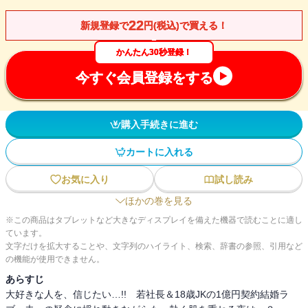
22
新規登録で
円(税込)で買える！
かんたん30秒登録！
今すぐ会員登録をする
購入手続きに進む
カートに入れる
お気に入り
試し読み
ほかの巻を見る
※この商品はタブレットなど大きなディスプレイを備えた機器で読むことに適し
ています。
文字だけを拡大することや、文字列のハイライト、検索、辞書の参照、引用など
の機能が使用できません。
あらすじ
大好きな人を、信じたい…!! 若社長＆18歳JKの1億円契約結婚ラ