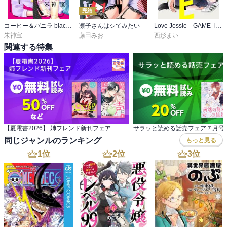
完結
コーヒー＆バニラ black【マイクロ】
凛子さんはシてみたい
Love Jossie GAME -in ハイスクール-
朱神宝
藤田みお
西形まい
関連する特集
【夏電書2026】 姉フレンド新刊フェア
サラッと読める話売フェア７月号
同じジャンルのランキング
もっと見る
1
位
2
位
3
位