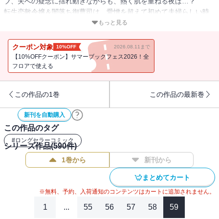
ブ、夫への疑念に揺れ動きながらも、熱く肌を重ねる夜は…？
転生恋敵令嬢＆闇落ち御曹司は、愛憎を超えて初めて夫婦らしい時
間を過ごして…!?
もっと見る
スキンシップ苦手OLは、スゴ腕マッサージ師彼氏と同棲スタート＆
愛されすぎてカラダがもたない!?
クーポン対象
10%OFF
2026.08.11まで
アラサー女子は、年下大学生彼氏の妄想を叶えるストッキングプレ
【10%OFFクーポン】サマーブックフェス2026！全
イでとろとろにされて…☆
フロアで使える
春のセンシュアルラブ4本立て!!
この作品の1巻
この作品の最新巻
原作・宮城杏奈/作画・響あい「旦那様はすべてを与える」
今は言えないことがあっても…本当に愛してる。若社長＆18歳JKの1
新刊を自動購入
億円契約結婚ラブ、胸の奥の秘密を振り払うように、2人は熱く肌を
この作品のタグ
重ねて…☆
#
ロングセラーコミック
シリーズ作品(
590
件)
五条うるの「復讐にもえる冷徹社長に、なぜか溺愛されてます」
1巻から
新刊から
今は、オレの側にいろ。転生恋敵令嬢×闇落ち御曹司の愛憎ラブ、令
嬢をかばってケガをした御曹司と過ごす、初めての夫婦らしい時間
まとめてカート
は…？
※無料、予約、入荷通知のコンテンツはカートに追加されません。
綿見唯「もまれてピンク」
1
...
55
56
57
58
59
甘い毎日に、身も心もとろけて…☆ スキンシップ苦手OL＆スゴ腕