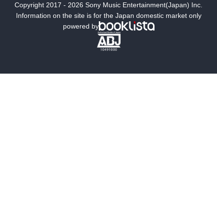
Copyright 2017 - 2026 Sony Music Entertainment(Japan) Inc.
ミステリー
SF
Information on the site is for the Japan domestic market only
powered by
歴史・時代小説
文学
雑誌
グラビア写真集
ボーイズラブ
ティーンズラブ
人文・思想・歴史
社会・政治・法律
ビジネス・経済
サイエンス・テクノロジー
コンピュータ・情報
くらし・家庭
料理・酒
ファッション・美容・ダイエット
ホビー&カルチャー
スポーツ・アウトドア
地図・ガイド
エンターテイメント