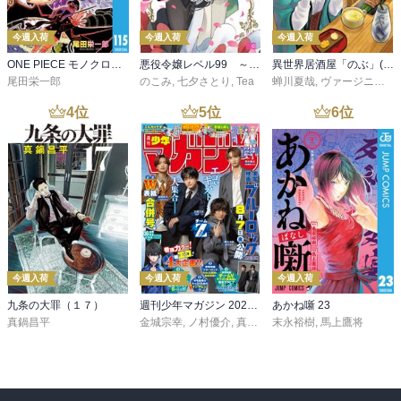
今週入荷
今週入荷
今週入荷
ONE PIECE モノクロ版 115
悪役令嬢レベル99 ～私は裏ボスですが魔王ではありません～ その６
異世界居酒屋「のぶ」(22)
尾田栄一郎
のこみ
,
七夕さとり
,
Tea
蝉川夏哉
,
ヴァージニア二等兵
4
位
5
位
6
位
今週入荷
今週入荷
今週入荷
九条の大罪（１７）
週刊少年マガジン 2026年36・37号[2026年8月5日発売]
あかね噺 23
真鍋昌平
金城宗幸
,
ノ村優介
,
真島ヒロ
末永裕樹
,
宮島礼吏
,
馬上鷹将
,
新川直司
,
久