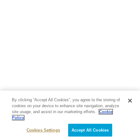
芸術・アート
映画・音楽・演劇
写真集
教養
医学・福祉
教育・語学・参考書
児童書
By clicking “Accept All Cookies”, you agree to the storing of
cookies on your device to enhance site navigation, analyze
site usage, and assist in our marketing efforts.
Cookie
Policy
Cookies Settings
Accept All Cookies