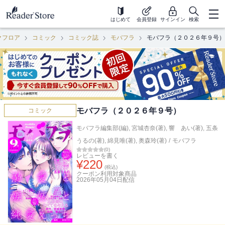
はじめて
会員登録
サインイン
検索
クフロア
コミック
コミック誌
モバフラ
モバフラ（２０２６年９号）
モバフラ（２０２６年９号）
コミック
モバフラ編集部(編)
,
宮城杏奈(著)
,
響 あい(著)
,
五条
うるの(著)
,
綿見唯(著)
,
奥森玲(著)
/
モバフラ
(
0
)
レビューを書く
¥
220
(税込)
クーポン利用対象商品
2026年05月04日
配信