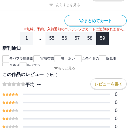
あらすじを見る
まとめてカート
※無料、予約、入荷通知のコンテンツはカートに追加されません。
1
...
55
56
57
58
59
新刊通知
モバフラ編集部
宮城杏奈
響 あい
五条うるの
綿見唯
奥森玲
モバフラ
もっと見る
この作品のレビュー
（
0
件）
--
レビューを書く
平均
0
0
0
0
0