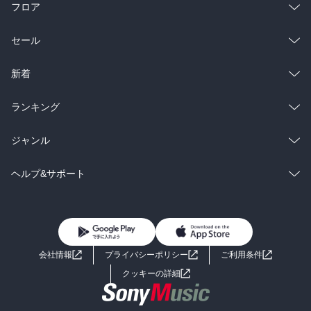
フロア
総合
コミック
セール
ラノベ
小説
総合
コミック
新着
雑誌・グラビア
ビジネス・実用
ラノベ
小説
総合
コミック
ランキング
BL・TL
雑誌・グラビア
ビジネス・実用
ラノベ
小説
総合
コミック
ジャンル
BL・TL
雑誌・グラビア
ビジネス・実用
ラノベ
小説
コミック
男性コミック
ヘルプ&サポート
BL・TL
雑誌・グラビア
ビジネス・実用
女性コミック
コミック誌
初めての方へ
ヘルプ
BL・TL
ライトノベル
男子向けラノベ
よくあるご質問
お問い合わせ
会社情報
プライバシーポリシー
ご利用条件
女子向けラノベ
小説
利用規約
クッキーの詳細
国内小説
海外小説