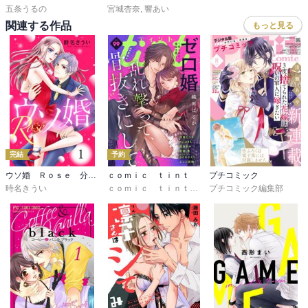
五条うるの
宮城杏奈
,
響あい
関連する作品
もっと見る
完結
予約
ウソ婚 Ｒｏｓｅ 分冊版
ｃｏｍｉｃ ｔｉｎｔ
プチコミック
時名きうい
ｃｏｍｉｃ ｔｉｎｔ編集部
プチコミック編集部