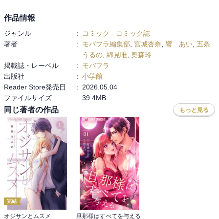
作品情報
ジャンル
:
コミック
-
コミック誌
著者
:
モバフラ編集部
,
宮城杏奈
,
響 あい
,
五条
うるの
,
綿見唯
,
奥森玲
掲載誌・レーベル
:
モバフラ
出版社
:
小学館
Reader Store発売日
:
2026.05.04
ファイルサイズ
:
39.4MB
同じ著者の作品
もっと見る
完結
オジサンとムスメ
旦那様はすべてを与える