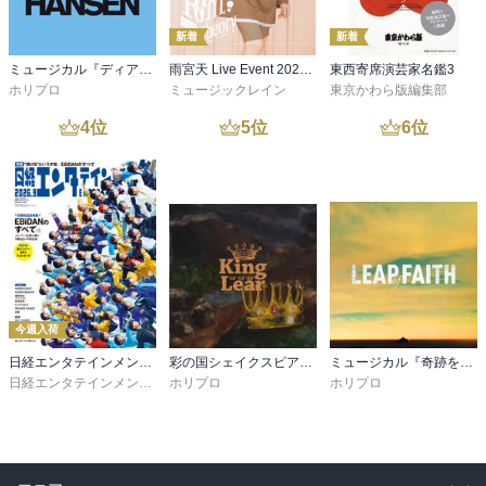
新着
新着
ミュージカル『ディア・エヴァン・ハンセン』公演プログラム －稽古場写真ver.&舞台写真ver. 合本－
雨宮天 Live Event 2026 -Room Theory- パンフレット
東西寄席演芸家名鑑3
ホリプロ
ミュージックレイン
東京かわら版編集部
4
位
5
位
6
位
今週入荷
日経エンタテインメント！ 2026年9月号増刊【表紙：EBiDAN】
彩の国シェイクスピア・シリーズ 2nd Vol.3『リア王』公演プログラム
ミュージカル『奇跡を呼ぶ男』公演プログラム
日経エンタテインメント！
ホリプロ
ホリプロ