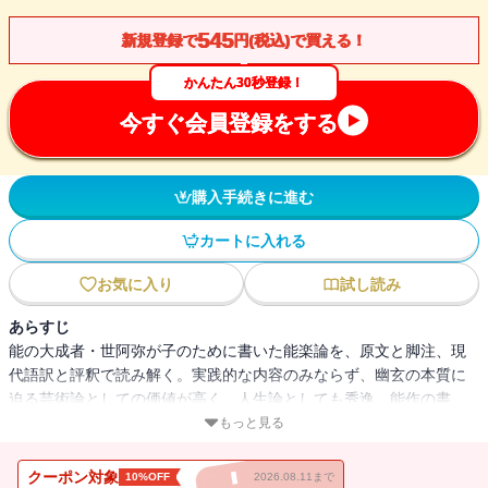
545
新規登録で
円(税込)で買える！
かんたん30秒登録！
今すぐ会員登録をする
購入手続きに進む
カートに入れる
お気に入り
試し読み
あらすじ
能の大成者・世阿弥が子のために書いた能楽論を、原文と脚注、現
代語訳と評釈で読み解く。実践的な内容のみならず、幽玄の本質に
迫る芸術論としての価値が高く、人生論としても秀逸。能作の書
『三道』を併載。
もっと見る
クーポン対象
10%OFF
2026.08.11まで