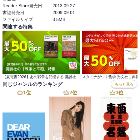
Reader Store発売日
:
2013.09.27
書誌発売日
:
2009.09.01
ファイルサイズ
:
3.5MB
関連する特集
【夏電書2026】あの戦争を記憶する 講談社の「戦争と平和」特集
同じジャンルのランキング
もっと見る
1
位
2
位
3
位