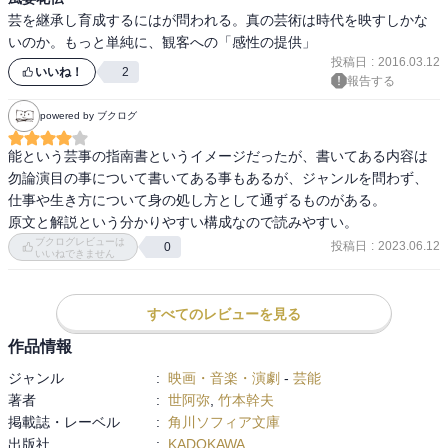
芸を継承し育成するにはが問われる。真の芸術は時代を映すしかな
いのか。もっと単純に、観客への「感性の提供」
投稿日
:
2016.03.12
いいね！
2
報告する
powered by ブクログ
能という芸事の指南書というイメージだったが、書いてある内容は
勿論演目の事について書いてある事もあるが、ジャンルを問わず、
仕事や生き方について身の処し方として通ずるものがある。

原文と解説という分かりやすい構成なので読みやすい。
ブクログレビューは
投稿日
:
2023.06.12
0
いいねできません
すべてのレビューを見る
作品情報
ジャンル
:
映画・音楽・演劇
-
芸能
著者
:
世阿弥
,
竹本幹夫
掲載誌・レーベル
:
角川ソフィア文庫
出版社
:
KADOKAWA