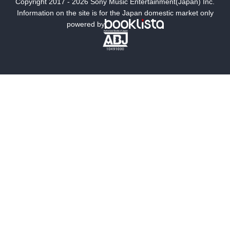
Copyright 2017 - 2026 Sony Music Entertainment(Japan) Inc.
ミステリー
SF
Information on the site is for the Japan domestic market only
powered by
歴史・時代小説
文学
雑誌
グラビア写真集
ボーイズラブ
ティーンズラブ
人文・思想・歴史
社会・政治・法律
ビジネス・経済
サイエンス・テクノロジー
コンピュータ・情報
くらし・家庭
料理・酒
ファッション・美容・ダイエット
ホビー&カルチャー
スポーツ・アウトドア
地図・ガイド
エンターテイメント