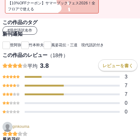
【10%OFFクーポン】サマーブックフェス2026！全
フロアで使える
この作品のタグ
#
現代語訳名作
新刊通知
世阿弥
竹本幹夫
風姿花伝・三道 現代語訳付き
この作品のレビュー
（
18
件）
3.8
レビューを書く
平均
3
7
7
0
0
ginkouma
風姿花伝