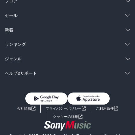
フロア
総合
コミック
セール
ラノベ
小説
総合
コミック
新着
雑誌・グラビア
ビジネス・実用
ラノベ
小説
総合
コミック
ランキング
BL・TL
雑誌・グラビア
ビジネス・実用
ラノベ
小説
総合
コミック
ジャンル
BL・TL
雑誌・グラビア
ビジネス・実用
ラノベ
小説
コミック
男性コミック
ヘルプ&サポート
BL・TL
雑誌・グラビア
ビジネス・実用
女性コミック
コミック誌
初めての方へ
ヘルプ
BL・TL
ライトノベル
男子向けラノベ
よくあるご質問
お問い合わせ
会社情報
プライバシーポリシー
ご利用条件
女子向けラノベ
小説
利用規約
クッキーの詳細
国内小説
海外小説