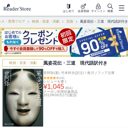
はじめて
会員登録
サインイン
検索
ネス・実用フロア
映画・音楽・演劇
芸能
風姿花伝・三道 現代語訳付き
風姿花伝・三道 現代語訳付き
映画・音楽・演劇
世阿弥(著)
,
竹本幹夫(訳注)
/
角川ソフィア文庫
(
18
)
レビューを書く
¥
1,045
(税込)
クーポン利用対象商品
2013年09月27日
配信