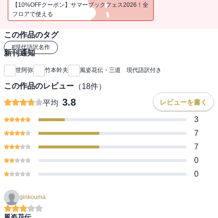
【10%OFFクーポン】サマーブックフェス2026！全
フロアで使える
この作品のタグ
#
現代語訳名作
新刊通知
世阿弥
竹本幹夫
風姿花伝・三道 現代語訳付き
この作品のレビュー
（
18
件）
3.8
レビューを書く
平均
3
7
7
0
0
ginkouma
風姿花伝