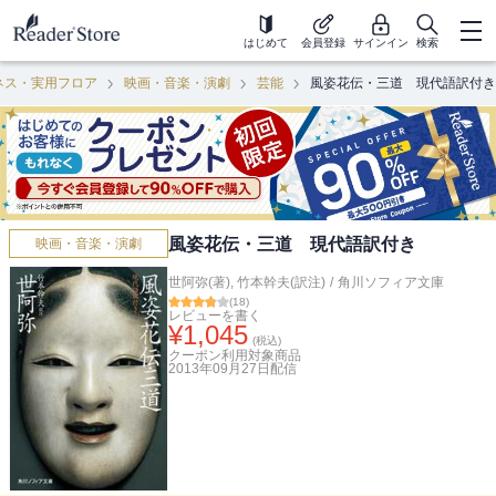
はじめて
会員登録
サインイン
検索
ネス・実用フロア
映画・音楽・演劇
芸能
風姿花伝・三道 現代語訳付き
風姿花伝・三道 現代語訳付き
映画・音楽・演劇
世阿弥(著)
,
竹本幹夫(訳注)
/
角川ソフィア文庫
(
18
)
レビューを書く
¥
1,045
(税込)
クーポン利用対象商品
2013年09月27日
配信