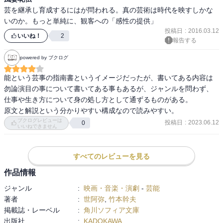
芸を継承し育成するにはが問われる。真の芸術は時代を映すしかな
いのか。もっと単純に、観客への「感性の提供」
投稿日
:
2016.03.12
いいね！
2
報告する
powered by ブクログ
能という芸事の指南書というイメージだったが、書いてある内容は
勿論演目の事について書いてある事もあるが、ジャンルを問わず、
仕事や生き方について身の処し方として通ずるものがある。

原文と解説という分かりやすい構成なので読みやすい。
ブクログレビューは
投稿日
:
2023.06.12
0
いいねできません
すべてのレビューを見る
作品情報
ジャンル
:
映画・音楽・演劇
-
芸能
著者
:
世阿弥
,
竹本幹夫
掲載誌・レーベル
:
角川ソフィア文庫
出版社
:
KADOKAWA