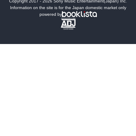
Copyright 2017 - 2026 Sony Music Entertainment(Japan) Inc.
ミステリー
SF
Information on the site is for the Japan domestic market only
powered by
歴史・時代小説
文学
雑誌
グラビア写真集
ボーイズラブ
ティーンズラブ
人文・思想・歴史
社会・政治・法律
ビジネス・経済
サイエンス・テクノロジー
コンピュータ・情報
くらし・家庭
料理・酒
ファッション・美容・ダイエット
ホビー&カルチャー
スポーツ・アウトドア
地図・ガイド
エンターテイメント