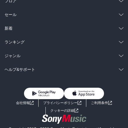
フロア
総合
コミック
セール
ラノベ
小説
総合
コミック
新着
雑誌・グラビア
ビジネス・実用
ラノベ
小説
総合
コミック
ランキング
BL・TL
雑誌・グラビア
ビジネス・実用
ラノベ
小説
総合
コミック
ジャンル
BL・TL
雑誌・グラビア
ビジネス・実用
ラノベ
小説
コミック
男性コミック
ヘルプ&サポート
BL・TL
雑誌・グラビア
ビジネス・実用
女性コミック
コミック誌
初めての方へ
ヘルプ
BL・TL
ライトノベル
男子向けラノベ
よくあるご質問
お問い合わせ
会社情報
プライバシーポリシー
ご利用条件
女子向けラノベ
小説
利用規約
クッキーの詳細
国内小説
海外小説