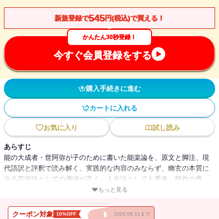
545
新規登録で
円(税込)で買える！
かんたん30秒登録！
今すぐ会員登録をする
購入手続きに進む
カートに入れる
お気に入り
試し読み
あらすじ
能の大成者・世阿弥が子のために書いた能楽論を、原文と脚注、現
代語訳と評釈で読み解く。実践的な内容のみならず、幽玄の本質に
迫る芸術論としての価値が高く、人生論としても秀逸。能作の書
『三道』を併載。
もっと見る
クーポン対象
10%OFF
2026.08.11まで