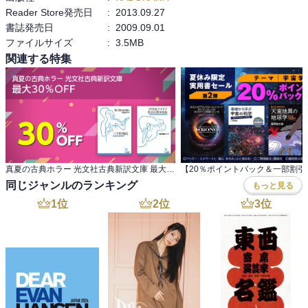
Reader Store発売日
:
2013.09.27
書誌発売日
:
2009.09.01
ファイルサイズ
:
3.5MB
関連する特集
真夏の古典ホラー 光文社古典新訳文庫 最大30％OFF
同じジャンルのランキング
もっと見る
1
位
2
位
3
位