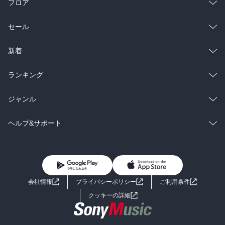
フロア
総合
コミック
セール
ラノベ
小説
総合
コミック
新着
雑誌・グラビア
ビジネス・実用
ラノベ
小説
総合
コミック
ランキング
BL・TL
雑誌・グラビア
ビジネス・実用
ラノベ
小説
総合
コミック
ジャンル
BL・TL
雑誌・グラビア
ビジネス・実用
ラノベ
小説
コミック
男性コミック
ヘルプ&サポート
BL・TL
雑誌・グラビア
ビジネス・実用
女性コミック
コミック誌
初めての方へ
ヘルプ
BL・TL
ライトノベル
男子向けラノベ
よくあるご質問
お問い合わせ
会社情報
プライバシーポリシー
ご利用条件
女子向けラノベ
小説
利用規約
クッキーの詳細
国内小説
海外小説