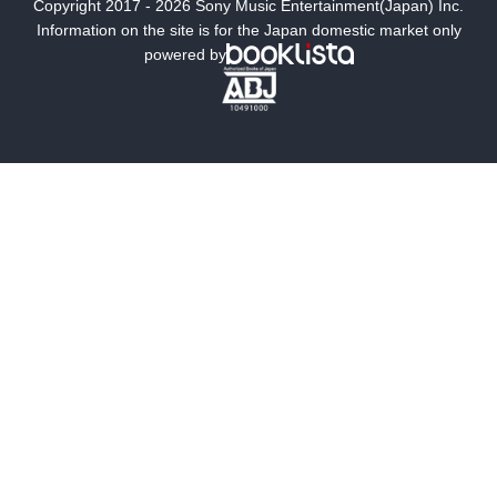
Copyright 2017 - 2026 Sony Music Entertainment(Japan) Inc.
ミステリー
SF
Information on the site is for the Japan domestic market only
powered by
歴史・時代小説
文学
雑誌
グラビア写真集
ボーイズラブ
ティーンズラブ
人文・思想・歴史
社会・政治・法律
ビジネス・経済
サイエンス・テクノロジー
コンピュータ・情報
くらし・家庭
料理・酒
ファッション・美容・ダイエット
ホビー&カルチャー
スポーツ・アウトドア
地図・ガイド
エンターテイメント