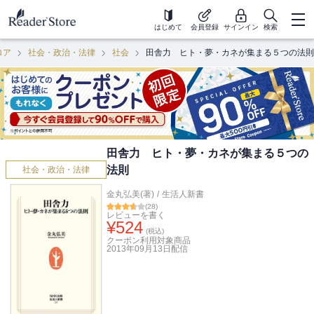
はじめて
会員登録
サインイン
検索
ロア
社会・政治・法律
社会
田舎力 ヒト・夢・カネが集まる５つの法則
田舎力 ヒト・夢・カネが集まる５つの
法則
社会・政治・法律
金丸弘美(著)
/
生活人新書
(
28
)
レビューを書く
¥
524
(税込)
クーポン利用対象商品
2013年09月13日
配信