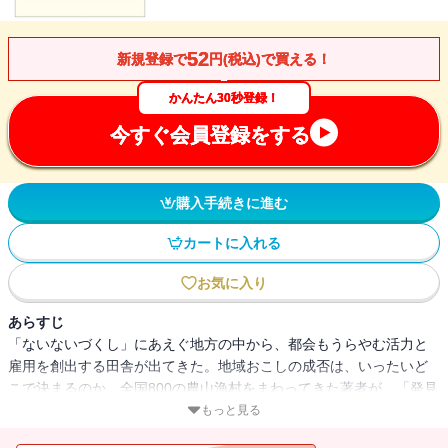
52
新規登録で
円(税込)で買える！
かんたん30秒登録！
今すぐ会員登録をする
購入手続きに進む
カートに入れる
お気に入り
あらすじ
「ないないづくし」にあえぐ地方の中から、都会もうらやむ活力と
雇用を創出する田舎が出てきた。地域おこしの成否は、いったいど
こで決まるのか。全国800の農山漁村をまわってきた著者が、「発見
力」「ものづくり力」「ブランドデザイン力」「食文化力」「環境
もっと見る
力」の5つの力に焦点を当てて検証する。ふるさとに生きがいと誇り