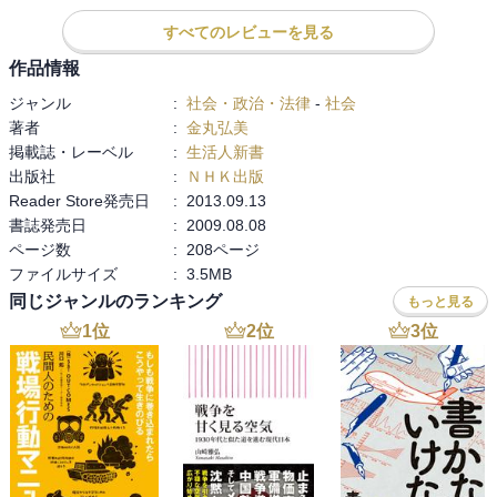
と私は考える。（田園　20150105）
これを読んで思ったことは、 

すべてのレビューを見る
まちづくり・まちおこしは第一にいかにその地域の人を巻き込んで
やる気にさせるかであって、 

作品情報
そのきっかけとして人間三大欲求の１つである食欲に訴えかけなが
ジャンル
:
社会・政治・法律
-
社会
ら進めていくことは有効なんだろうなってこと。 

著者
:
金丸弘美
掲載誌・レーベル
:
生活人新書
その際の仕掛け、さらには対外的にどうするかを考える段階になっ
出版社
:
ＮＨＫ出版
て、 

Reader Store発売日
:
2013.09.13
この本に書いてあることは参考になりそうだと思った。
書誌発売日
:
2009.08.08
ページ数
:
208ページ
ファイルサイズ
:
3.5MB
同じジャンルのランキング
もっと見る
1
位
2
位
3
位