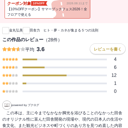
を取り戻す一冊。
クーポン対象
10%OFF
2026.08.11まで
【10%OFFクーポン】サマーブックフェス2026！全
フロアで使える
新刊通知
金丸弘美
田舎力 ヒト・夢・カネが集まる５つの法則
この作品のレビュー
（
28
件）
3.6
レビューを書く
平均
4
6
12
1
0
powered by ブクログ
　この本は、主に今までなかなか脚光を浴びることのなかった田舎
のオリジナル性に富んだ田舎開発の現場や、現代の日本人の生活や
食文化、また観光ビジネスや町づくりのあり方を見つめ直した内容