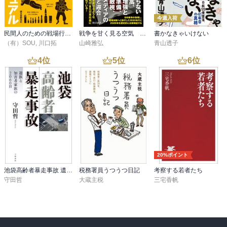
今週入荷
民間人のための戦場行動マニュアル
戦争を甘く見る空気 1930年代と似た道を進む現代日本
書かなきゃいけない
（有）SOU
,
川口拓
山崎雅弘
青山透子
4
位
5
位
6
位
20%ポイント
池袋高齢者暴走事故 遺族と加害者家族の2060日
税務署員うつうつ日記
考察する若者たち
守田哲
大蔵主税
三宅香帆