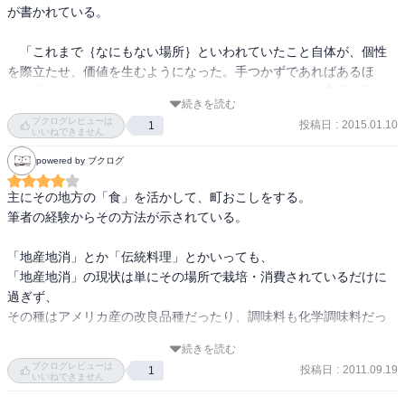
が書かれている。

　「これまで｛なにもない場所｝といわれていたこと自体が、個性
を際立たせ、価値を生むようになった。手つかずであればあるほ
ど、逆にパーソナリティーを生み出しやすい」とういう言葉に私は
続きを読む
注目し、また共感した。高齢者が多く、雇用場所も少なく、町から
ブクログレビューは
投稿日
:
2015.01.10
1
若者が出て行ってしまうという現象は、恐らく「田舎」と呼ばれる
いいねできません
多くの地域で起こっていることだろう。また、その地域に住んでい
powered by ブクログ
る人々は大抵自分たちの暮らす町に自信がなく、また、高齢者は生
き甲斐がないと感じているのだそうだ。

主にその地方の「食」を活かして、町おこしをする。 

筆者の経験からその方法が示されている。 

　しかし、自分の町は何もないからと諦めるのではなく、何もない
からこそ開発できる要素が多く眠っているということを理解するの
「地産地消」とか「伝統料理」とかいっても、 

は、とても大切なことだと感じた。しかし、ただ新しいものを生み
「地産地消」の現状は単にその場所で栽培・消費されているだけに
出すわけではなく、あくまで「田舎」の形を変えないことが大切
過ぎず、 

だ。もともとあった自分の町の「ありのままの魅力」をどのように
その種はアメリカ産の改良品種だったり、調味料も化学調味料だっ
人々に伝えていくかが重要となってくるのだろう。古い建物や家具
たりと、 

も壊すのではなく、イノベーションをして再利用というのもとても
続きを読む
本当の意味で「地産地消」ではなく中途半端。 

ブクログレビューは
趣があって良い。田舎は田舎らしく、食材や宿泊地なども見栄を張
投稿日
:
2011.09.19
1
徹底してやることが大切だという筆者。 

いいねできません
らずにありのままでいることが、人が寄ってくる一番の強みである