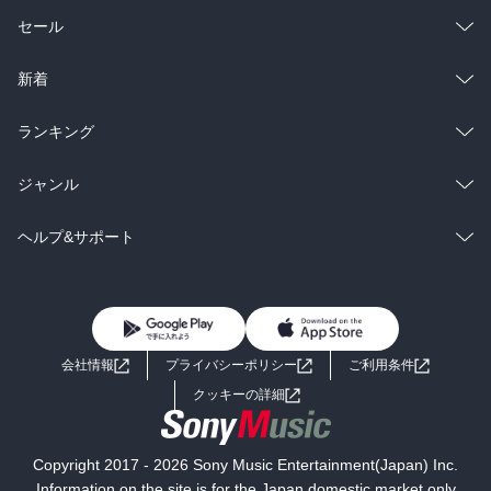
総合
コミック
セール
ラノベ
小説
総合
コミック
新着
雑誌・グラビア
ビジネス・実用
ラノベ
小説
総合
コミック
ランキング
BL・TL
雑誌・グラビア
ビジネス・実用
ラノベ
小説
総合
コミック
ジャンル
BL・TL
雑誌・グラビア
ビジネス・実用
ラノベ
小説
コミック
男性コミック
ヘルプ&サポート
BL・TL
雑誌・グラビア
ビジネス・実用
女性コミック
コミック誌
初めての方へ
ヘルプ
BL・TL
ライトノベル
男子向けラノベ
よくあるご質問
お問い合わせ
会社情報
プライバシーポリシー
ご利用条件
女子向けラノベ
小説
利用規約
クッキーの詳細
国内小説
海外小説
Copyright 2017 - 2026 Sony Music Entertainment(Japan) Inc.
ミステリー
SF
Information on the site is for the Japan domestic market only