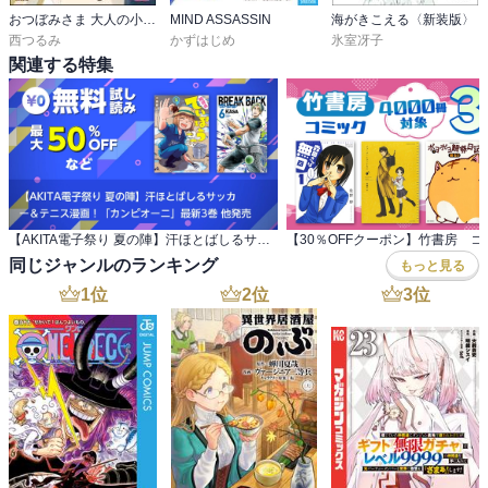
おつぼみさま 大人の小さなときめき物語
MIND ASSASSIN
海がきこえる〈新装版〉
西つるみ
かずはじめ
氷室冴子
関連する特集
【AKITA電子祭り 夏の陣】汗ほとばしるサッカ ー＆テニス漫画！「カンピオーニ」最新3巻 他発売
同じジャンルのランキング
もっと見る
1
位
2
位
3
位