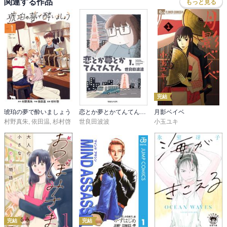
関連する作品
もっと見る
完結
琥珀の夢で酔いましょう
恋とか夢とかてんてんてん
月影ベイベ
村野真朱
,
依田温
,
杉村啓
世良田波波
小玉ユキ
完結
完結