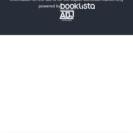
powered by
歴史・時代小説
文学
雑誌
グラビア写真集
ボーイズラブ
ティーンズラブ
人文・思想・歴史
社会・政治・法律
ビジネス・経済
サイエンス・テクノロジー
コンピュータ・情報
くらし・家庭
料理・酒
ファッション・美容・ダイエット
ホビー&カルチャー
スポーツ・アウトドア
地図・ガイド
エンターテイメント