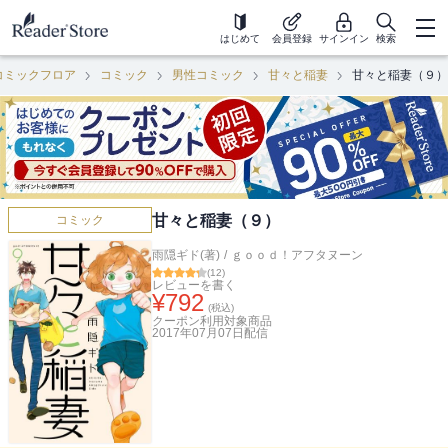
はじめて
会員登録
サインイン
検索
コミックフロア
コミック
男性コミック
甘々と稲妻
甘々と稲妻（９）
甘々と稲妻（９）
コミック
雨隠ギド(著)
/
ｇｏｏｄ！アフタヌーン
(
12
)
レビューを書く
¥
792
(税込)
クーポン利用対象商品
2017年07月07日
配信