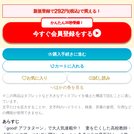
292
新規登録で
円(税込)で買える！
かんたん30秒登録！
今すぐ会員登録をする
購入手続きに進む
カートに入れる
お気に入り
試し読み
ほかの巻を見る
※この商品はタブレットなど大きなディスプレイを備えた機器で読むことに適し
ています。
文字だけを拡大することや、文字列のハイライト、検索、辞書の参照、引用など
の機能が使用できません。
あらすじ
「good! アフタヌーン」で大人気連載中！ 妻を亡くした高校教師・