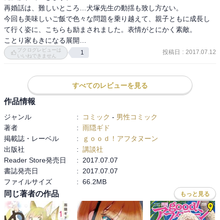
再婚話は、難しいところ…犬塚先生の動揺も致し方ない。

今回も美味しいご飯で色々な問題を乗り越えて、親子ともに成長し
て行く姿に、こちらも励まされました。表情がとにかく素敵。

ことり家もきになる展開…
ブクログレビューは
投稿日
:
2017.07.12
1
いいねできません
すべてのレビューを見る
作品情報
ジャンル
:
コミック
-
男性コミック
著者
:
雨隠ギド
掲載誌・レーベル
:
ｇｏｏｄ！アフタヌーン
出版社
:
講談社
Reader Store発売日
:
2017.07.07
書誌発売日
:
2017.07.07
ファイルサイズ
:
66.2MB
同じ著者の作品
もっと見る