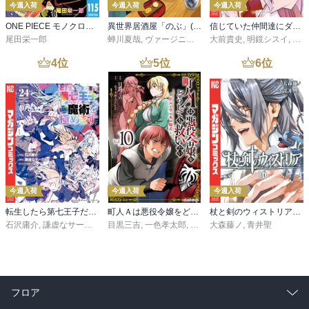
今週入荷
今週入荷
今週入荷
ONE PIECE モノクロ版 115
異世界居酒屋「のぶ」(22)
信じていた仲間達にダンジョン奥地で殺されかけたがギフト『無限ガチャ』でレベル９９９９の仲間達を手に入れて元パーティーメンバーと世界に復讐＆『ざまぁ！』します！（２３）
尾田栄一郎
蝉川夏哉
,
ヴァージニア二等兵
大前貴史
,
転
,
明鏡シスイ
,
ｔｅ
4
位
5
位
6
位
今週入荷
今週入荷
今週入荷
転生したら第七王子だったので、気ままに魔術を極めます（２４）
町人Ａは悪役令嬢をどうしても救いたい ～どぶと空と氷の姫君～１０【電子書店共通特典イラスト付】
杖と剣のウィストリア（１６）
石沢庸介
,
謙虚なサークル
,
メル。
目黒三吉
,
一色孝太郎
,
Parum
大森藤ノ
,
青井聖
フロア