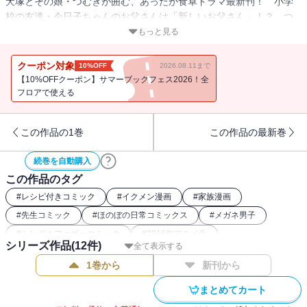
犬塚とその娘・つむぎが囲む、あったか食卓ドラマ最新刊！ 小学
校の友達・今日子ちゃんのお父さんは「新しいお父さん」！？ つ
むぎに「再婚」のことを尋ねられた犬塚は、動揺しながらも自分の
もっと見る
気持ちをきちんとつむぎに話すことに──。父も、娘も、伸びざか
り。親子の愛情じっくり育む第９巻！
クーポン対象
10%OFF
2026.08.11まで
【10%OFFクーポン】サマーブックフェス2026！全
フロアで使える
この作品の1巻
この作品の最新巻
続巻を自動購入
この作品のタグ
#
レシピ付きコミック
#
イクメン漫画
#
家族漫画
#
先生コミック
#
ほのぼの日常コミックス
#
メガネ男子
#
シングルファザーコミック
#
2016年アニメ化
シリーズ作品(
12
件)
全て表示する
#
成長譚コミック
1巻から
新刊から
まとめてカート