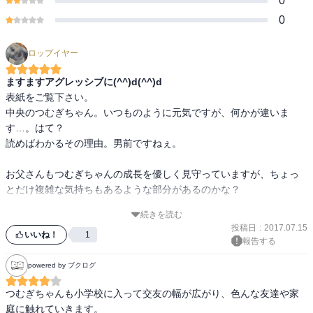
0
0
ロップイヤー
ますますアグレッシブに(^^)d(^^)d
表紙をご覧下さい。

中央のつむぎちゃん。いつものように元気ですが、何かが違いま
す…。はて？

読めばわかるその理由。男前ですねぇ。

お父さんもつむぎちゃんの成長を優しく見守っていますが、ちょっ
とだけ複雑な気持ちもあるような部分があるのかな？

続きを読む
家庭の料理を通して家族とは何かを感じさせてくれる素晴らしい作
投稿日
:
2017.07.15
品です。
いいね！
1
報告する
powered by ブクログ
つむぎちゃんも小学校に入って交友の幅が広がり、色んな友達や家
庭に触れていきます。
