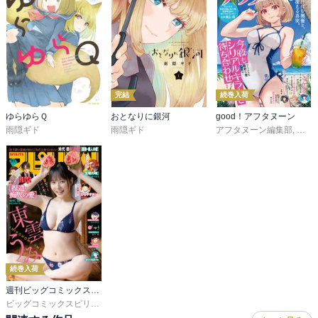
完結
続巻入荷
ゆらゆらＱ
おとなりに銀河
good！アフタヌーン
雨隠ギド
雨隠ギド
アフタヌーン編集部
,
泉光
,
続巻入荷
週刊ビッグコミックスピリッツ
ビッグコミックスピリッツ編集部