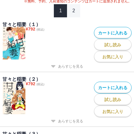
※無料、予約、入荷通知のコンテンツはカートに追加されません。
1
2
甘々と稲妻（１）
¥
792
(税込)
カートに入れる
試し読み
お気に入り
あらすじを見る
甘々と稲妻（２）
¥
792
(税込)
カートに入れる
試し読み
お気に入り
あらすじを見る
甘々と稲妻（３）