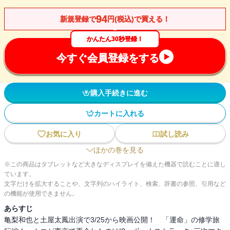
94
新規登録で
円(税込)で買える！
かんたん30秒登録！
今すぐ会員登録をする
購入手続きに進む
カートに入れる
お気に入り
試し読み
ほかの巻を見る
※この商品はタブレットなど大きなディスプレイを備えた機器で読むことに適し
ています。
文字だけを拡大することや、文字列のハイライト、検索、辞書の参照、引用など
の機能が使用できません。
あらすじ
亀梨和也と土屋太鳳出演で3/25から映画公開！ 「運命」の修学旅