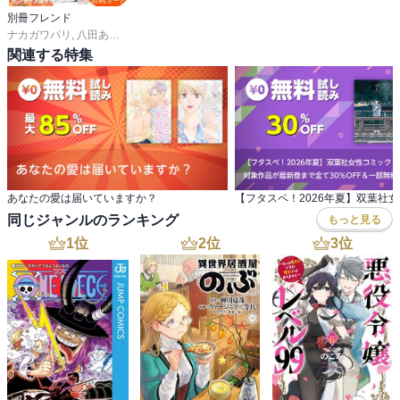
アキハバラで萌え萌えメイド喫茶！

別冊フレンド
大丈夫大神平助！

ナカガワパリ
,
八田あかり
,
ゆきら
,
餡蜜
,
長岡みう
,
なるき
,
岡モトカ
,
みきもと凜
,
メイド喫茶のおまじないって慣れよ慣れ！

関連する特集
ちょっと、

隙間時間できて、

矢口三門が大神平助に聞く！

なんで、

仙道唯は本谷歌子の彼氏について知ってるか？

つか、

本当は夫婦なのに、

あなたの愛は届いていますか？
彼氏って言ってる時点で何かが違うと気づかないのか？

同じジャンルのランキング
もっと見る
・・・。

1
位
2
位
3
位
結局混乱したまま？

知りたがりってのも考え物だね。

スルーできないもんかな？

と、

かぐりんは思う。

case３４・オオカミとナウシカ
