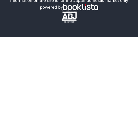
Information on the site is for the Japan domestic market only
powered by
歴史・時代小説
文学
雑誌
グラビア写真集
ボーイズラブ
ティーンズラブ
人文・思想・歴史
社会・政治・法律
ビジネス・経済
サイエンス・テクノロジー
コンピュータ・情報
くらし・家庭
料理・酒
ファッション・美容・ダイエット
ホビー&カルチャー
スポーツ・アウトドア
地図・ガイド
エンターテイメント