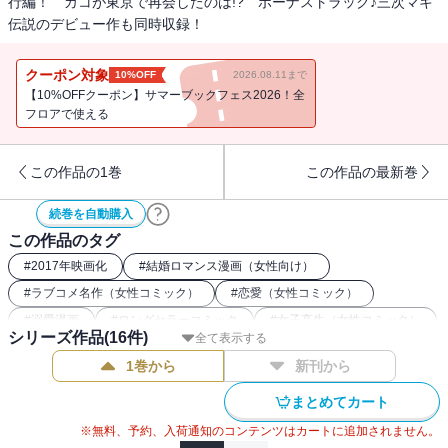
行編！ カコが東京で再会したのは!? ボーナストラック♪三次マキ
伝説のデビュー作も同時収録！
クーポン対象
10%OFF
2026.08.11まで
【10%OFFクーポン】サマーブックフェス2026！全
フロアで使える
この作品の1巻
この作品の最新巻
続巻を自動購入
この作品のタグ
#
2017年映画化
#
結婚ロマンス漫画（女性向け）
#
ラブコメ名作（女性コミック）
#
恋愛（女性コミック）
#
溺愛漫画
#
ロングセラーコミック
#
女子高生（女性コミック）
シリーズ作品(
16
件)
全て表示する
#
講談社漫画賞
1巻から
新刊から
まとめてカート
※無料、予約、入荷通知のコンテンツはカートに追加されません。