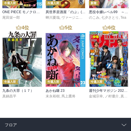
で、

今週入荷
今週入荷
新着
最終日は矢口三門と永倉二郎と、

ONE PIECE モノクロ版 115
異世界居酒屋「のぶ」(22)
悪役令嬢レベル99 ～私は裏ボスですが魔王ではありません～ その６
本谷歌子と大神平助に別れる！

尾田栄一郎
蝉川夏哉
,
ヴァージニア二等兵
のこみ
,
転
,
七夕さとり
,
Tea
ふったふられた組ですよ。。。

4
位
5
位
6
位
と、

本谷歌子真性の変態匂いフェチってのはわかった！

と、

行きたい場所はウサギカフェ？

どこにでもありそうと思ったけど都市部のみか。。。

そこで、

偶然にも仙道唯と会ってしまう。。。

で、

ご飯をご一緒にすることにって、

今週入荷
今週入荷
今週入荷
いちゃついてるというか馴れ合ってるというか変な仙道唯と大神平
九条の大罪（１７）
あかね噺 23
週刊少年マガジン 2026年36・37号[2026年8月5日発売]
助。

真鍋昌平
末永裕樹
,
馬上鷹将
金城宗幸
,
ノ村優介
,
真島ヒロ
大体この時点で、

元カレカノか兄妹ってわかりませんかね？

１０巻に続く・・・。

フロア
同時収録・オオカミ少年少女
