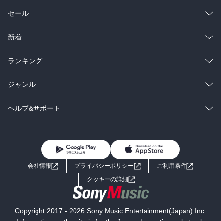
これ、

総合
コミック
セール
デビュー作だって！

ＰとＪＫとはまったく関係ないでそうです！

ラノベ
小説
総合
コミック
新着
つか、

プリンかぁ。。。

雑誌・グラビア
ビジネス・実用
ラノベ
小説
総合
コミック
ランキング
どこまでも罪な食べ物よねプリンって。。。

つか、

BL・TL
雑誌・グラビア
ビジネス・実用
ラノベ
小説
総合
コミック
ジャンル
これ嫌いじゃない！
BL・TL
雑誌・グラビア
ビジネス・実用
ラノベ
小説
コミック
男性コミック
ヘルプ&サポート
BL・TL
雑誌・グラビア
ビジネス・実用
女性コミック
コミック誌
初めての方へ
ヘルプ
BL・TL
ライトノベル
男子向けラノベ
よくあるご質問
お問い合わせ
会社情報
プライバシーポリシー
ご利用条件
女子向けラノベ
小説
利用規約
クッキーの詳細
国内小説
海外小説
Copyright 2017 - 2026 Sony Music Entertainment(Japan) Inc.
ミステリー
SF