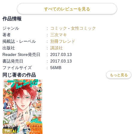
そっちの高校も修学旅行で東京なの？！

すべてのレビューを見る
で、

作品情報
矢口三門と永倉二郎も合流！

みんなで豊島園か？！

ジャンル
:
コミック
-
女性コミック
しかし、

著者
:
三次マキ
遊園地初体験ってなかなかですよね。

掲載誌・レーベル
:
別冊フレンド
あの親じゃ仕方がないのかな大神平助さん！

出版社
:
講談社
楽しんで１日目の夜抜けだして合流！

Reader Store発売日
:
2017.03.13
ホテルはお台場あたりか？！

書誌発売日
:
2017.03.13
そこで、

ファイルサイズ
:
56MB
おっさんに絡まれてる風の仙道唯を発見！

同じ著者の作品
もっと見る
すさかず大神平助が助けに入る！

仲良かったんだ！

つか、

仙道唯よ、

なんで本谷歌子の彼氏が警察官だと知ってる？！

彼氏？！

case３３・オオカミをネコに変える街

予約