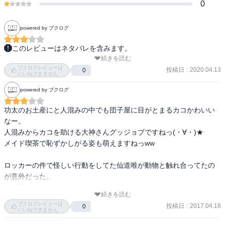
0
powered by ブクログ
このレビューはネタバレを含みます。
続きを読む
さぁカバーをめくってみよう！

ブクログレビューは
未登場設定！

投稿日
:
2020.04.13
0
いいねできません
ジローに元彼がいた！？

powered by ブクログ
でも、

付き合ったの３日じゃなぁ。。。

功太のお土産にと人混みの中でも団子屋に目がとまるカコかわいい
なー。

人混みからカコを助ける大神さんグッジョブですねっ(・∀・)★

case３２・運命の修学旅行

メイド喫茶で恥ずかしがる姿も萌えますねっww

なんで、

旅のお供に漫画を何十冊も持っていくのかわからん。。。

ロッカーの件で怪しい行動をしてた仙道唯が動物と触れ合ってたの
で、

が意外だった。

浅草は雷門！

まぁ面白かったけどww

今はコロナで寂しい事になってると噂の街。。。

続きを読む
ファミレスでの大神さんとのツーショット見てたら、二人はどうい
で、

ブクログレビューは
投稿日
:
2017.04.16
0
う関係なのか、どんな関係だったのか気になりました(=ﾟωﾟ)ﾉ
いいねできません
なんで大神平助が居るの！？

って、
