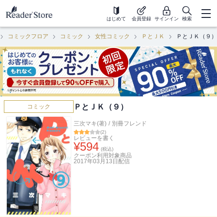
はじめて
会員登録
サインイン
検索
コミックフロア
コミック
女性コミック
ＰとＪＫ
ＰとＪＫ（９）
ＰとＪＫ（９）
コミック
三次マキ(著)
/
別冊フレンド
(
2
)
レビューを書く
¥
594
(税込)
クーポン利用対象商品
2017年03月13日
配信