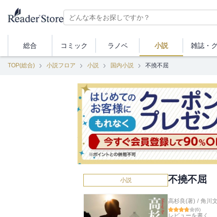
総合
コミック
ラノベ
小説
雑誌・
TOP(総合)
小説フロア
小説
国内小説
不撓不屈
不撓不屈
小説
高杉良(著)
/
角川
(
6
)
レビューを書く