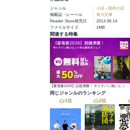
消費を美徳とする風潮が苦手なので、非常に
ジャンル
:
小説
-
国内小説
掲載誌・レーベル
:
角川文庫
・長男に社長を譲るシーンで、刀を授けて
Reader Store発売日
:
2013.06.14
た。
ファイルサイズ
:
1MB
関連する特集
【夏電書2026】話題沸騰！ 今イチバン熱いヒット作＆原作本フェア
同じジャンルのランキング
1
位
2
位