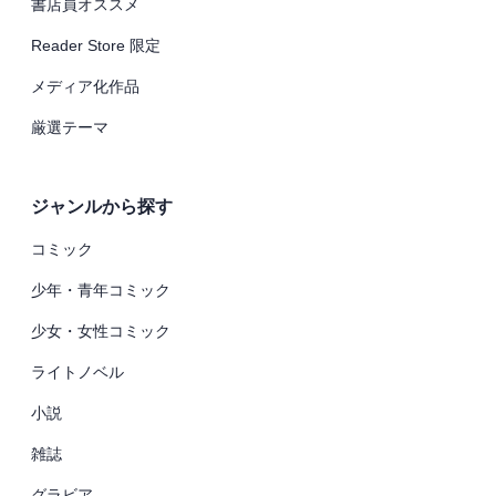
書店員オススメ
Reader Store 限定
メディア化作品
厳選テーマ
ジャンルから探す
コミック
少年・青年コミック
少女・女性コミック
ライトノベル
小説
雑誌
グラビア