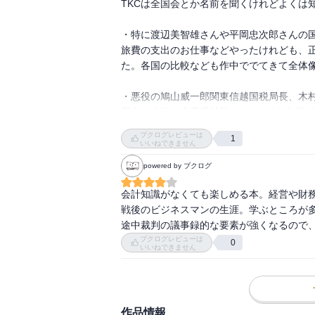
TKCは全国会とか名前を聞くけれどよくは
・特に渡辺美智雄さんや平岡忠次郎さんの国
旅費の支出のお仕事などやったけれども、
た。各国の比較なども作中ででてきて全体像
・悪役の鳩山威一郎関東信越国税局長、木
実在の人物、金子氏以外？はwikiでも名
ら、面白い。勧善懲悪は苦手だけれど国家権
ブクログレビューは
1
学生のとき、歴史や刑法の授業で、いかに
いいねできません
人々の努力によって革命や判例で打ち勝って
powered by ブクログ
守るために勉強したい。そして自分が立場が
て気をつけなければならない。

会計知識がなくても楽しめる本。経営や財
自分たちの身を守るためには？勉強・相手
戦後のビジネスマンの生涯。学ぶところが多
そう。

途中裁判の議事録的な要素が強くなるので
ブクログレビューは
0
いいねできません
・主人公の飯塚氏は、悪衣悪食を恥じず(
様な人間は、学問を語り合うのに値しない)

自利利他(仏教用語。「利他」のまっただ
することにある)の精神で生きた立派な方。

作品情報
自分はグレーはわりと好む性格だし、こんな