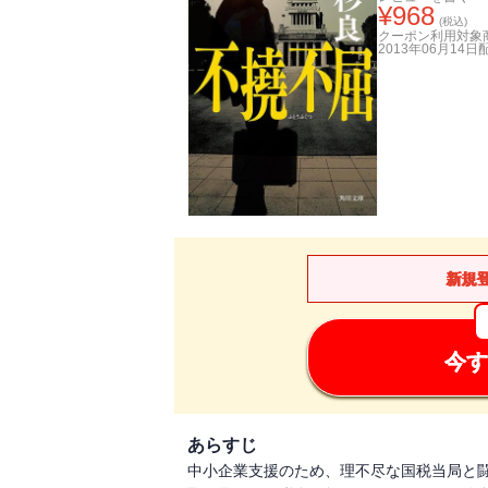
¥
968
(税込)
クーポン利用対象
2013年06月14日
新規
今す
あらすじ
中小企業支援のため、理不尽な国税当局と