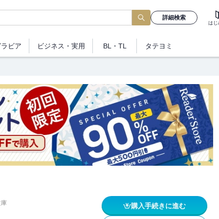
詳細検索
はじ
グラビア
ビジネス
・実用
BL・TL
タテヨミ
文庫
購入手続きに進む