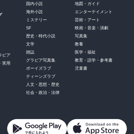
国内小説
地図・ガイド
海外小説
エンターテイメント
グ
ミステリー
芸術・アート
SF
映画・音楽・演劇
歴史・時代小説
写真集
文学
教養
雑誌
医学・福祉
ラビア
グラビア写真集
教育・語学・参考書
・実用
ボーイズラブ
児童書
ティーンズラブ
人文・思想・歴史
社会・政治・法律