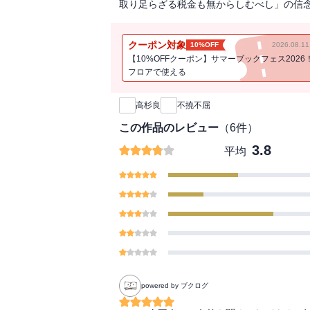
取り足らざる税金も無からしむべし」の信
クーポン対象
10%OFF
2026.08.
【10%OFFクーポン】サマーブックフェス2026
フロアで使える
新刊通知
高杉良
不撓不屈
この作品のレビュー
（
6
件）
3.8
平均
powered by ブクログ