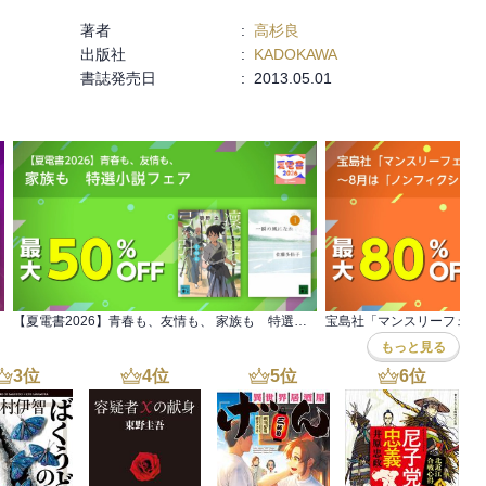
共感できる。

著者
:
高杉良
出版社
:
KADOKAWA
、経営に失敗したらこの刀で腹を切るのだと言ったのがかっこ良すぎ
書誌発売日
:
2013.05.01
【夏電書2026】青春も、友情も、 家族も 特選小説フェア
もっと見る
3
位
4
位
5
位
6
位