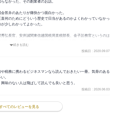
知らなかった、その創業者のお話。

会答弁のあたりが痛快かつ面白かった。

正直何のためにどういう歴史で日当があるのかよくわかっていなかっ
が少しわかってよかった。

村秀弘長官、安井誠関東信越国税局直税部長、金子訟務官というのは
前が確認できる。国会答弁や新聞記事や書類の文言は史実でしょうか
続きを読む
力はこわいなあとおもう。

投稿日
:
2020.09.07
民が人権の脅威にさらされてきたか、それがほんの少しずつ、無数の
きたか。尊属殺人、自白...。過去の蓄積に感謝しつつ、自分の身を
強くなった時(親になった、上司になった)には、よくよく己を律し
務や税務に携わるビジネスマンなら読んでおきたい一冊。気骨のある
を立てる態度・むやみに喧嘩しないなど、色々な手を使う必要があり
い。

、興味のない人は飛ばして読んでも良いと思う。
投稿日
:
2026.06.03
論語。学問の道を志しながら粗末な衣服や食事に甘んじる事を恥じる
中に「自利」を覚知すること。→自分の利益とは、他人の利益を実現
すべてのレビューを見る
に清廉潔白にはなれないけれど。
