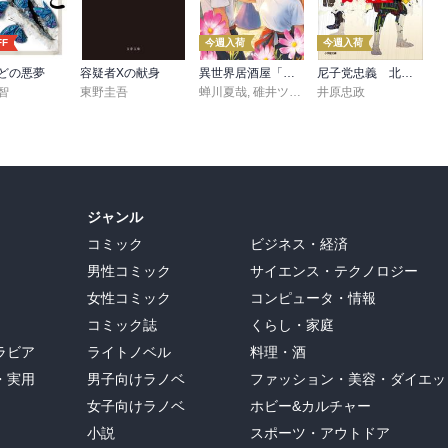
FF
今週入荷
今週入荷
どの悪夢
容疑者Xの献身
異世界居酒屋「げん」三杯目
尼子党忠義 北近江合戦心得〈八〉
智
東野圭吾
蝉川夏哉
,
碓井ツカサ
井原忠政
ジャンル
コミック
ビジネス・経済
男性コミック
サイエンス・テクノロジー
女性コミック
コンピュータ・情報
コミック誌
くらし・家庭
ラビア
ライトノベル
料理・酒
・実用
男子向けラノベ
ファッション・美容・ダイエッ
女子向けラノベ
ホビー&カルチャー
小説
スポーツ・アウトドア