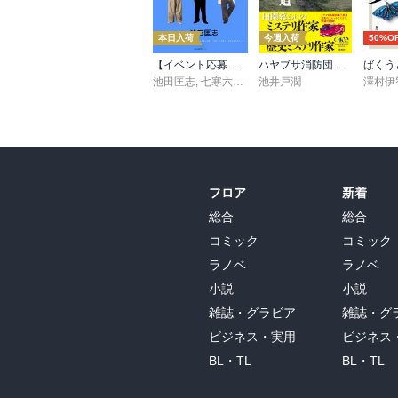
本日入荷
今週入荷
50%O
【イベント応募シリアルコード付】池田匡志出演・オーディオフォトブック「あの日」SPECIAL EDITION（音声／動画付）
ハヤブサ消防団 森へつづく道
ばくう
池田匡志
,
七寒六温
,
konoko58
池井戸潤
,
村崎キコ
澤村伊
フロア
新着
総合
総合
コミック
コミック
ラノベ
ラノベ
小説
小説
雑誌・グラビア
雑誌・グ
ビジネス・実用
ビジネス
BL・TL
BL・TL