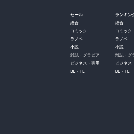
セール
ランキン
総合
総合
コミック
コミック
ラノベ
ラノベ
小説
小説
雑誌・グラビア
雑誌・グ
ビジネス・実用
ビジネス
BL・TL
BL・TL