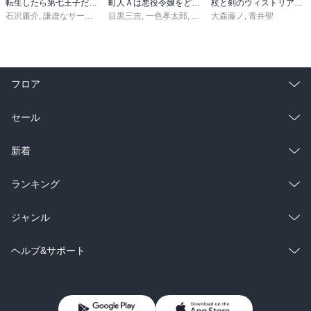
転生したら第七王子だったので、気ままに魔術を極めます（２４）
町人Ａは悪役令嬢をどうしても救いたい ～どぶと空と氷の姫君～１０【電子書店共通特典イラスト付】
杖と剣のウィストリア（１６）
石沢庸介
,
謙虚なサークル
,
メル。
目黒三吉
,
一色孝太郎
,
Parum
大森藤ノ
,
青井聖
フロア
総合
コミック
セール
ラノベ
小説
総合
コミック
新着
雑誌・グラビア
ビジネス・実用
ラノベ
小説
総合
コミック
ランキング
BL・TL
雑誌・グラビア
ビジネス・実用
ラノベ
小説
総合
コミック
ジャンル
BL・TL
雑誌・グラビア
ビジネス・実用
ラノベ
小説
コミック
男性コミック
ヘルプ&サポート
BL・TL
雑誌・グラビア
ビジネス・実用
女性コミック
コミック誌
初めての方へ
ヘルプ