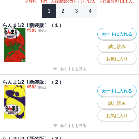
※無料、予約、入荷通知のコンテンツはカートに追加されません。
1
2
3
4
らんま1/2〔新装版〕（１）
¥
583
(税込)
カートに入れる
試し読み
お気に入り
あらすじを見る
らんま1/2〔新装版〕（２）
¥
583
(税込)
カートに入れる
試し読み
お気に入り
あらすじを見る
らんま1/2〔新装版〕（３）