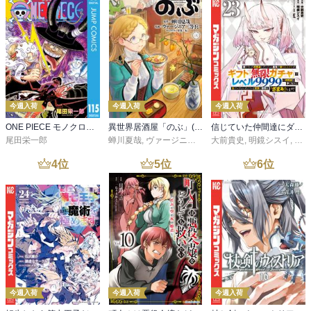
今週入荷
今週入荷
今週入荷
ONE PIECE モノクロ版 115
異世界居酒屋「のぶ」(22)
信じていた仲間達にダンジョン奥地で殺されかけたがギフト『無限ガチャ』でレベル９９９９の仲間達を手に入れて元パーティーメンバーと世界に復讐＆『ざまぁ！』します！（２３）
尾田栄一郎
蝉川夏哉
,
ヴァージニア二等兵
大前貴史
,
転
,
明鏡シスイ
,
ｔｅ
4
位
5
位
6
位
今週入荷
今週入荷
今週入荷