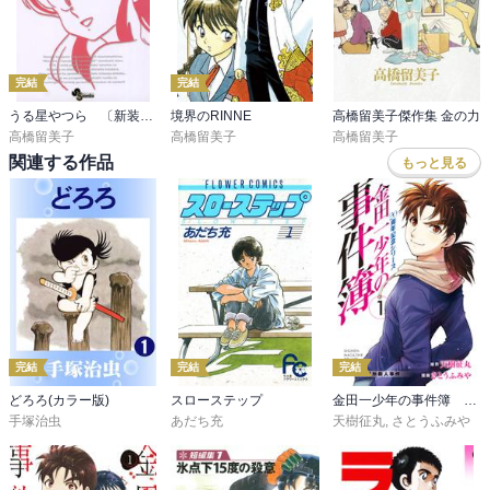
完結
完結
うる星やつら 〔新装版〕
境界のRINNE
高橋留美子傑作集 金の力
高橋留美子
高橋留美子
高橋留美子
関連する作品
もっと見る
完結
完結
完結
どろろ(カラー版)
スローステップ
金田一少年の事件簿 ２０周年記念シリーズ
手塚治虫
あだち充
天樹征丸
,
さとうふみや