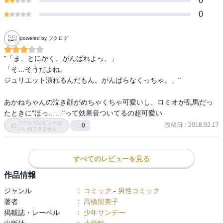
0
0
powered by ブクログ
"「ま、とにかく、がんばれよっ。」

「そ…そうだよね。

ジュリエット演れるんだもん。がんばらなくっちゃ。」"

あかねちゃんの泣き顔がめちゃくちゃ可愛いし、ロミオが乱馬だっ
たときに"ほっ……"って効果音ついてるの超可愛い
ブクログレビューは
投稿日
:
2018.02.17
0
いいねできません
すべてのレビューを見る
作品情報
ジャンル
:
コミック
-
男性コミック
著者
:
高橋留美子
掲載誌・レーベル
:
少年サンデー