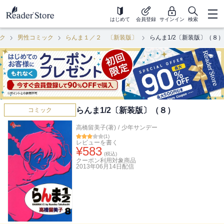
はじめて
会員登録
サインイン
検索
ク
男性コミック
らんま１／２ 〔新装版〕
らんま1/2〔新装版〕（８）
らんま1/2〔新装版〕（８）
コミック
高橋留美子(著)
/
少年サンデー
(
1
)
レビューを書く
¥
583
(税込)
クーポン利用対象商品
2013年06月14日
配信