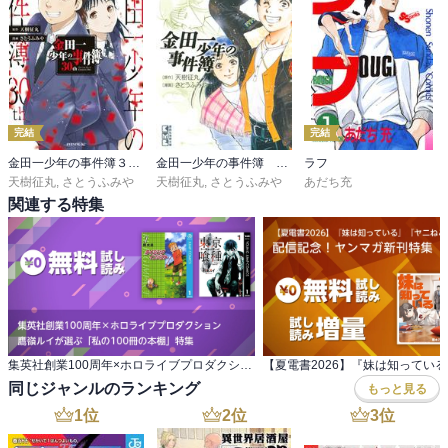
完結
完結
金田一少年の事件簿３０ｔｈ
金田一少年の事件簿 短編集
ラフ
天樹征丸
,
さとうふみや
天樹征丸
,
さとうふみや
あだち充
関連する特集
集英社創業100周年×ホロライブプロダクション 鷹嶺ルイが選ぶ「私の100冊の本棚」特集
同じジャンルのランキング
もっと見る
1
位
2
位
3
位