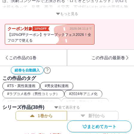
は、演劇コンクールで上演される「ロミオとジュリエット」のロミ
オ役を争って、乱馬、帯刀、八宝斉、五寸釘がそれぞれの思惑を胸
に対決。そして第９話～第11話では、和風男溺泉を手に入れるた
もっと見る
め、乱馬と良牙が手を組むが・・・！？
クーポン対象
10%OFF
2026.08.11まで
【10%OFFクーポン】サマーブックフェス2026！全
フロアで使える
この作品の1巻
この作品の最新巻
続巻を自動購入
この作品のタグ
#
TS・異性装漫画
#
男女逆転漫画
#
ラブコメ名作（男性コミック）
#
2024年アニメ化
#
週刊少年サンデー（80年代）
#
恋愛（男性コミック）
シリーズ作品(
38
件)
全て表示する
#
ロングセラーコミック
#
2025年アニメ化
1巻から
新刊から
#
週刊少年サンデー（90年代）
まとめてカート