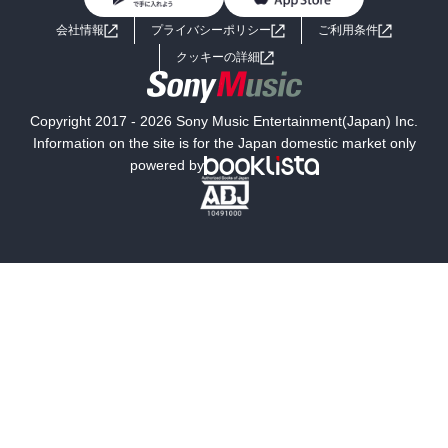
BL・TL
ライトノベル
男子向けラノベ
よくあるご質問
お問い合わせ
会社情報
プライバシーポリシー
ご利用条件
女子向けラノベ
小説
利用規約
クッキーの詳細
国内小説
海外小説
Copyright 2017 - 2026 Sony Music Entertainment(Japan) Inc.
ミステリー
SF
Information on the site is for the Japan domestic market only
powered by
歴史・時代小説
文学
雑誌
グラビア写真集
ボーイズラブ
ティーンズラブ
人文・思想・歴史
社会・政治・法律
ビジネス・経済
サイエンス・テクノロジー
コンピュータ・情報
くらし・家庭