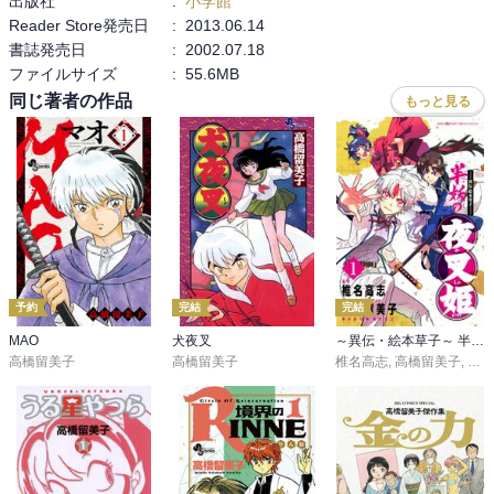
出版社
:
小学館
Reader Store発売日
:
2013.06.14
書誌発売日
:
2002.07.18
ファイルサイズ
:
55.6MB
同じ著者の作品
もっと見る
予約
完結
完結
MAO
犬夜叉
～異伝・絵本草子～ 半妖の夜叉姫
高橋留美子
高橋留美子
椎名高志
,
高橋留美子
,
隅沢