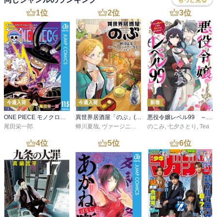
1
位
2
位
3
位
今週入荷
今週入荷
新着
ONE PIECE モノクロ版 115
異世界居酒屋「のぶ」(22)
悪役令嬢レベル99 ～私は裏ボスですが魔王ではありません～ その６
尾田栄一郎
蝉川夏哉
,
ヴァージニア二等兵
のこみ
,
転
,
七夕さとり
,
Tea
4
位
5
位
6
位