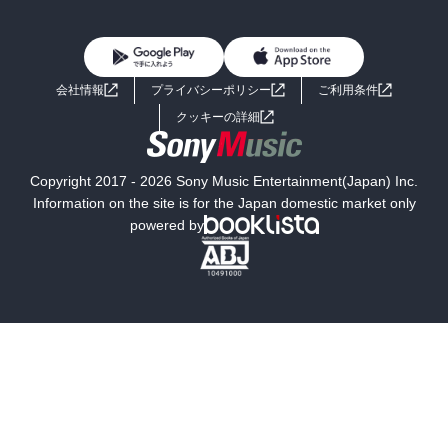
BL・TL
雑誌・グラビア
ビジネス・実用
女性コミック
コミック誌
初めての方へ
ヘルプ
BL・TL
ライトノベル
男子向けラノベ
よくあるご質問
お問い合わせ
会社情報
プライバシーポリシー
ご利用条件
女子向けラノベ
小説
利用規約
クッキーの詳細
国内小説
海外小説
Copyright 2017 - 2026 Sony Music Entertainment(Japan) Inc.
ミステリー
SF
Information on the site is for the Japan domestic market only
powered by
歴史・時代小説
文学
雑誌
グラビア写真集
ボーイズラブ
ティーンズラブ
人文・思想・歴史
社会・政治・法律
ビジネス・経済
サイエンス・テクノロジー