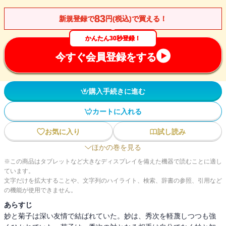
83
新規登録で
円(税込)で買える！
かんたん30秒登録！
今すぐ会員登録をする
購入手続きに進む
カートに入れる
お気に入り
試し読み
ほかの巻を見る
※この商品はタブレットなど大きなディスプレイを備えた機器で読むことに適し
ています。
文字だけを拡大することや、文字列のハイライト、検索、辞書の参照、引用など
の機能が使用できません。
あらすじ
妙と菊子は深い友情で結ばれていた。妙は、秀次を軽蔑しつつも強