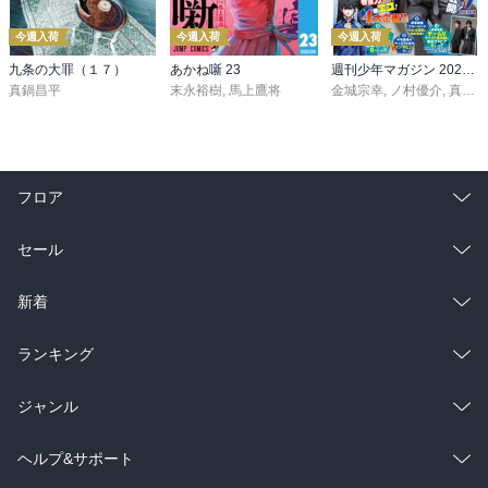
今週入荷
今週入荷
今週入荷
九条の大罪（１７）
あかね噺 23
週刊少年マガジン 2026年36・37号[2026年8月5日発売]
真鍋昌平
末永裕樹
,
馬上鷹将
金城宗幸
,
ノ村優介
,
真島ヒロ
フロア
総合
コミック
セール
ラノベ
小説
総合
コミック
新着
雑誌・グラビア
ビジネス・実用
ラノベ
小説
総合
コミック
ランキング
BL・TL
雑誌・グラビア
ビジネス・実用
ラノベ
小説
総合
コミック
ジャンル
BL・TL
雑誌・グラビア
ビジネス・実用
ラノベ
小説
コミック
男性コミック
ヘルプ&サポート