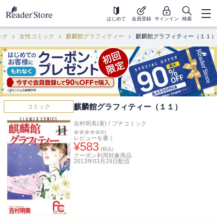
はじめて
会員登録
サインイン
検索
ック
女性コミック
麒麟館グラフィティー
麒麟館グラフィティー（１１）
麒麟館グラフィティー（１１）
コミック
吉村明美(著)
/
プチコミック
(
0
)
レビューを書く
¥
583
(税込)
クーポン利用対象商品
2013年03月29日
配信