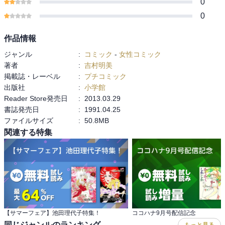
0
0
作品情報
ジャンル
:
コミック
-
女性コミック
著者
:
吉村明美
掲載誌・レーベル
:
プチコミック
出版社
:
小学館
Reader Store発売日
:
2013.03.29
書誌発売日
:
1991.04.25
ファイルサイズ
:
50.8MB
関連する特集
【サマーフェア】池田理代子特集！
ココハナ9月号配信記念
同じジャンルのランキング
もっと見る