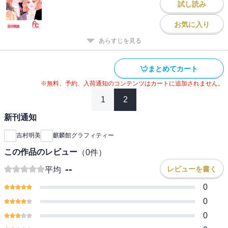
試し読み
お気に入り
あらすじを見る
まとめてカート
※無料、予約、入荷通知のコンテンツはカートに追加されません。
1
2
新刊通知
吉村明美
麒麟館グラフィティー
この作品のレビュー
（
0
件）
--
レビューを書く
平均
0
0
0