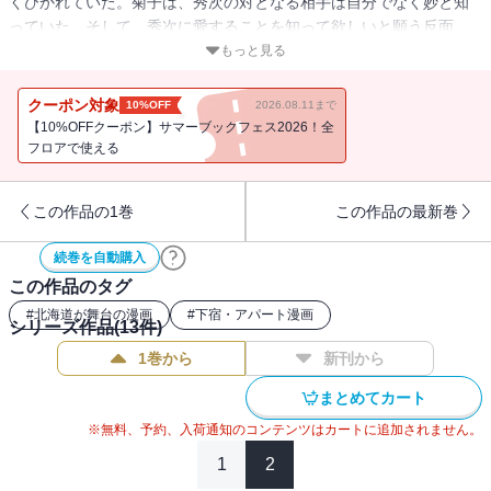
くひかれていた。菊子は、秀次の対となる相手は自分でなく妙と知
っていた。そして、秀次に愛することを知って欲しいと願う反面、
意識の下に憎悪を堆積していた・・・・・・。
もっと見る
クーポン対象
10%OFF
2026.08.11まで
【10%OFFクーポン】サマーブックフェス2026！全
フロアで使える
この作品の1巻
この作品の最新巻
続巻を自動購入
この作品のタグ
#
北海道が舞台の漫画
#
下宿・アパート漫画
シリーズ作品(
13
件)
1巻から
新刊から
まとめてカート
※無料、予約、入荷通知のコンテンツはカートに追加されません。
1
2