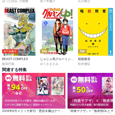
ほったゆみ
,
小畑健
佐々木倫子
石川雅之
セールあり
完結
完結
BEAST COMPLEX
じゃじゃ馬グルーミン★UP！
暗殺教室
板垣巴留
ゆうきまさみ
松井優征
関連する特集
2026年8月メリッサ新刊「悪役令嬢はゲームの シナリオに貢献できない」配信キャンペーン