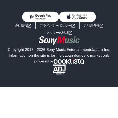
BL・TL
雑誌・グラビア
ビジネス・実用
女性コミック
コミック誌
初めての方へ
ヘルプ
BL・TL
ライトノベル
男子向けラノベ
よくあるご質問
お問い合わせ
会社情報
プライバシーポリシー
ご利用条件
女子向けラノベ
小説
利用規約
クッキーの詳細
国内小説
海外小説
Copyright 2017 - 2026 Sony Music Entertainment(Japan) Inc.
ミステリー
SF
Information on the site is for the Japan domestic market only
powered by
歴史・時代小説
文学
雑誌
グラビア写真集
ボーイズラブ
ティーンズラブ
人文・思想・歴史
社会・政治・法律
ビジネス・経済
サイエンス・テクノロジー