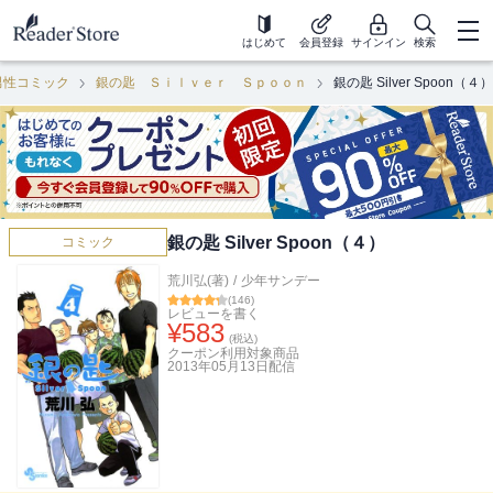
はじめて
会員登録
サインイン
検索
男性コミック
銀の匙 Ｓｉｌｖｅｒ Ｓｐｏｏｎ
銀の匙 Silver Spoon（４）
銀の匙 Silver Spoon（４）
コミック
荒川弘(著)
/
少年サンデー
(
146
)
レビューを書く
¥
583
(税込)
クーポン利用対象商品
2013年05月13日
配信