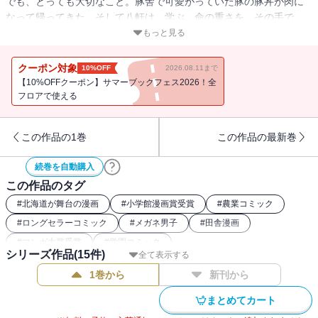
でも、とっても大切なこと。豚舎で可愛がっていた豚の豚丼が肉に
なって帰ってきた。そして八軒は、学ぶ。命の重さを。その手で、
その目で、その胃袋で…
もっと見る
そして季節はめぐる。夏から秋へ…
クーポン対象
10%OFF
2026.08.11まで
心にしみる美味しさ。
【10%OFFクーポン】サマーブックフェス2026！全
フロアで使える
心に残る命の重さ。
この作品の1巻
この作品の最新巻
続巻を自動購入
この作品のタグ
#
北海道が舞台の漫画
#
小学館漫画賞受賞
#
農業コミック
#
ロングセラーコミック
#
メガネ男子
#
田舎漫画
#
マンガ大賞受賞
#
学園コミック
シリーズ作品(
15
件)
全て表示する
1巻から
新刊から
まとめてカート