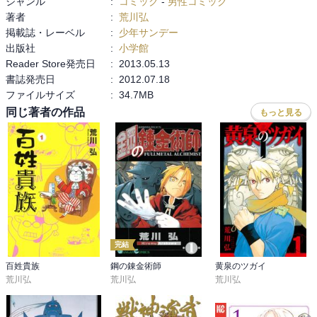
ジャンル
:
コミック
-
男性コミック
面白おかしく読んでいながら「食べるということ」について深く考
著者
:
荒川弘
えさせられてしまいます。いやぁ、荒川センセはすごい。

掲載誌・レーベル
:
少年サンデー
出版社
:
小学館
「ハガレン」の時のキャラのそっくりさんがあちこちにいてそれも
Reader Store発売日
:
2013.05.13
密かに楽しい♪　続きが最も気になる漫画です。
書誌発売日
:
2012.07.18
ファイルサイズ
:
34.7MB
同じ著者の作品
もっと見る
完結
百姓貴族
鋼の錬金術師
黄泉のツガイ
荒川弘
荒川弘
荒川弘