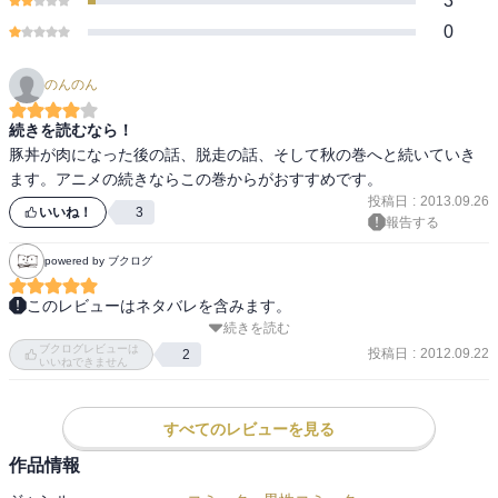
3
0
のんのん
続きを読むなら！
豚丼が肉になった後の話、脱走の話、そして秋の巻へと続いていき
ます。アニメの続きならこの巻からがおすすめです。
投稿日
:
2013.09.26
いいね！
3
報告する
powered by ブクログ
このレビューはネタバレを含みます。
続きを読む
思っていた内容とちょっと違っていましたが、確かに話題どおりす
ブクログレビューは
ごく面白い！まるっとその通りではないけれど、（鹿は車と衝突あ
投稿日
:
2012.09.22
2
いいねできません
るけど熊はめったにございません）北海道って大体そんな感じと読
んでて思いました（笑）

しかし食べ物がみなうまそうです。「豚丼のベーコン」、私にも売
すべてのレビューを見る
ってくれと思いました。

作品情報