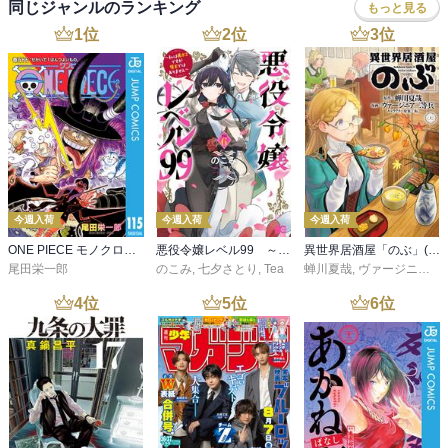
同じジャンルのランキング
もっと見る
1
位
2
位
3
位
今週入荷
今週入荷
今週入荷
ONE PIECE モノクロ版 115
悪役令嬢レベル99 ～私は裏ボスですが魔王ではありません～ その６
異世界居酒屋「のぶ」(22)
尾田栄一郎
のこみ
,
七夕さとり
,
Tea
蝉川夏哉
,
ヴァージニア二等兵
4
位
5
位
6
位