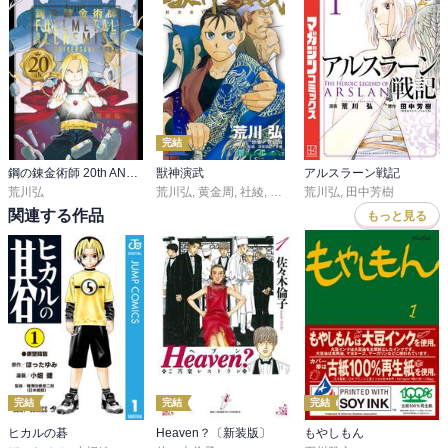
完結
鋼の錬金術師 20th ANNIVERSARY BOOK
獣神演武
アルスラーン戦記
荒川弘
荒川弘
,
黄金周
,
社綾
,
草薙
荒川弘
,
田中芳樹
関連する作品
もっと見る
完結
完結
完結
ヒカルの碁
Heaven？〔新装版〕
もやしもん