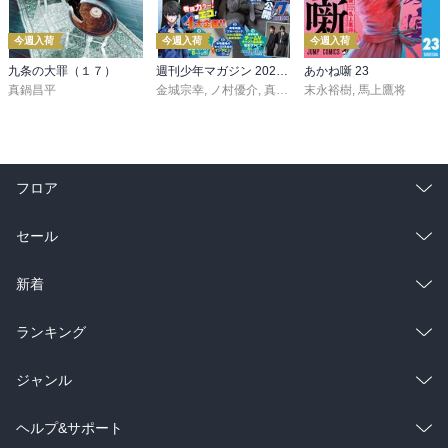
今週入荷
今週入荷
今週入荷
九条の大罪（１７）
週刊少年マガジン 2026年36・37号[2026年8月5日発売]
あかね噺 23
真鍋昌平
金城宗幸
,
ノ村優介
,
真島ヒロ
末永裕樹
,
宮島礼吏
,
馬上鷹将
,
新川直司
,
久
フロア
総合
コミック
セール
ラノベ
小説
総合
コミック
新着
雑誌・グラビア
ビジネス・実用
ラノベ
小説
総合
コミック
ランキング
BL・TL
雑誌・グラビア
ビジネス・実用
ラノベ
小説
総合
コミック
ジャンル
BL・TL
雑誌・グラビア
ビジネス・実用
ラノベ
小説
コミック
男性コミック
ヘルプ&サポート