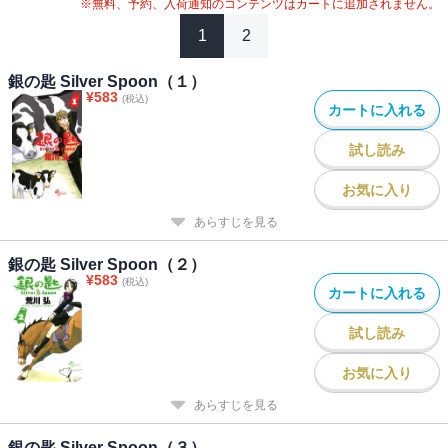
※無料、予約、入荷通知のコンテンツはカートに追加されません。
1
2
銀の匙 Silver Spoon（１）
¥
583
(税込)
カートに入れる
試し読み
お気に入り
あらすじを見る
銀の匙 Silver Spoon（２）
¥
583
(税込)
カートに入れる
試し読み
お気に入り
あらすじを見る
銀の匙 Silver Spoon（３）