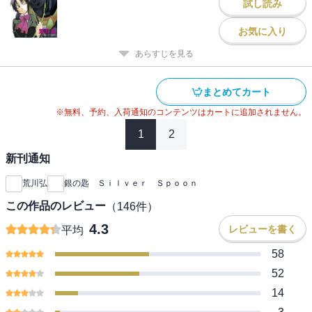
試し読み
お気に入り
あらすじを見る
まとめてカート
※無料、予約、入荷通知のコンテンツはカートに追加されません。
1
2
新刊通知
荒川弘
銀の匙 Ｓｉｌｖｅｒ Ｓｐｏｏｎ
この作品のレビュー
（
146
件）
4.3
レビューを書く
平均
58
52
14