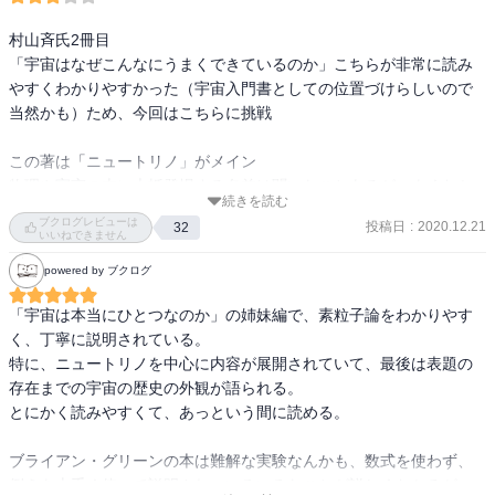
村山斉氏2冊目

「宇宙はなぜこんなにうまくできているのか」こちらが非常に読み
やすくわかりやすかった（宇宙入門書としての位置づけらしいので
当然かも）ため、今回はこちらに挑戦

この著は「ニュートリノ」がメイン

物理や宇宙の本に大抵登場する名前は聞いたことあるが、よくわか
続きを読む
らないヤツである

ブクログレビューは
投稿日
:
2020.12.21
32
この「ニュートリノ」をひとことでいうと

いいねできません
「中性の（電気を持たない）小さい粒子（素粒子）」である

powered by ブクログ
これに少し補足を加えると…

「宇宙は本当にひとつなのか」の姉妹編で、素粒子論をわかりやす
宇宙を構成するすべての物質は、「クォーク」と「レプトン」とい
く、丁寧に説明されている。

う素粒子の仲間から形成されている

特に、ニュートリノを中心に内容が展開されていて、最後は表題の
クォークとレプトンは，それぞれ，自分とペアになる粒子をもって
存在までの宇宙の歴史の外観が語られる。

おり、レプトンは電子とそのペアとなっているニュートリノで形成
とにかく読みやすくて、あっという間に読める。

される

（あれ？補足するほど、難しい！）

ブライアン・グリーンの本は難解な実験なんかも、数式を使わず、
例えを上手く使って説明され、いろいろなことが詳しくわかるが、