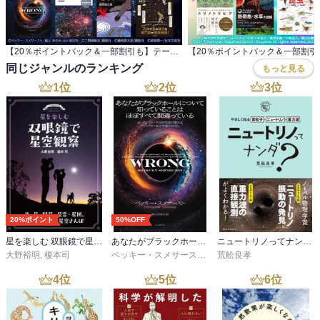
・宇宙誕生から約38万年後、宇宙が落ち着きはじめる

　原子ができるようになり、星や銀河が形成される

【20％ポイントバック＆一部割引も】テーマ：宇宙学・天文学 夏休み限定実用書セール第2弾
同じジャンルのランキング
もっと見る
【上記内容の補足と備忘録】

1
位
2
位
3
位
■反物質について

（映画「天使と悪魔」で犯人が盗んだヤツ！爆発したら凄いエネル
ギーを発揮するのだ）

どんな物質にも、必ずそれに対応する反物質がある

・物質は、必ずその物質とついになる反物質と一緒に生まれる

・物質と対になっている反物質が出会うと大消滅と言う現象が起こ
り、物質も反物質も消滅する

20%ポイント
50%OFF
・物質としては消滅するが、消えてしまった後には物質と反物質の
星を楽しむ 双眼鏡で星空観察
あなたがブラックホールについて知っていることはほぼすべて間違っている
ニュートリノってナンダ？-やさしく知る素粒子・ニュートリノ・重力波
重さの分だけエネルギーができる

大野裕明
,
榎本司
ベッキー・スメサースト
,
梶山 あゆみ
荒舩良孝
・物質と対になる反物質は必ず同じ重さだが、電気の性質が逆にな
4
位
5
位
6
位
る

イメージとしては自分と鏡に映った自分の姿
