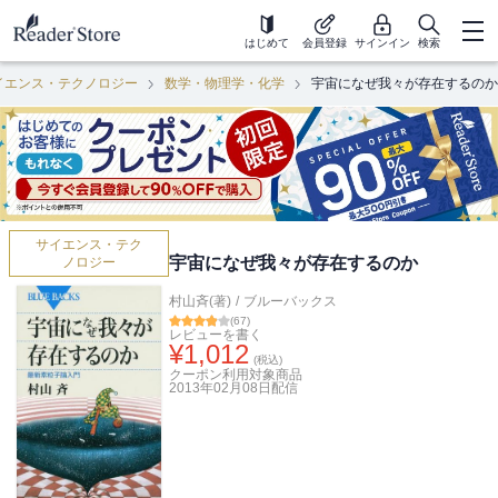
はじめて
会員登録
サインイン
検索
イエンス・テクノロジー
数学・物理学・化学
宇宙になぜ我々が存在するのか
サイエンス・テク
宇宙になぜ我々が存在するのか
ノロジー
村山斉(著)
/
ブルーバックス
(
67
)
レビューを書く
¥
1,012
(税込)
クーポン利用対象商品
2013年02月08日
配信