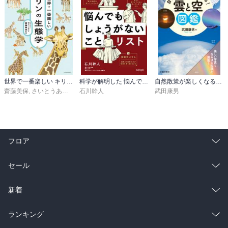
また、反物質が出会うととてつもないエネルギーが発生し、消滅す
る

（自分の移った鏡に触れると爆発して消滅するイメージ　恐ろし
い）

我々の普段の生活では起こり得ない

宇宙が誕生した直後は反物質がたくさんあった

世界で一番楽しい キリンの生態学
科学が解明した 悩んでもしょうがないことリスト
自然散策が楽しくなる！ 雲と空図鑑（池田書店）
反物質が作られるのと同時に物質も作られるので物質もたくさんあ
齋藤美保
,
さいとうあずみ
,
福田豊文
石川幹人
武田康男
った

これらが出合いと消滅を繰り返し宇宙が広くなっていった

やがて反物質はほとんどみあたらなくなった

しかし星や地球、銀河など、はたまた我々人間などの物質は残って
いる

フロア
これは一体どういうことか

この謎の鍵を握っているのがニュートリノだ

総合
コミック
セール
ラノベ
小説
総合
コミック
新着
■原子の世界

（下記は下↓に行くほど小さい）

雑誌・グラビア
ビジネス・実用
ラノベ
小説
総合
コミック
ランキング
・「原子」…原子核があり、周りを電子がまわっている
