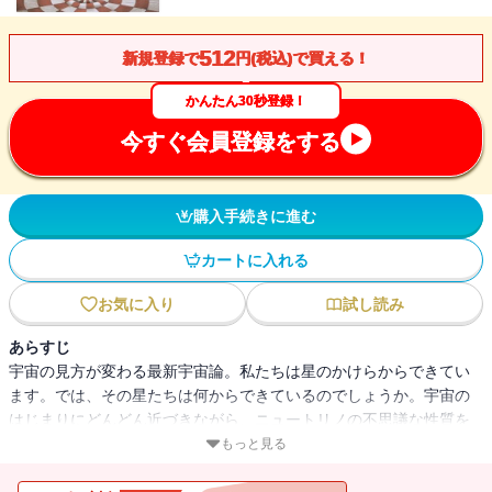
512
新規登録で
円(税込)で買える！
かんたん30秒登録！
今すぐ会員登録をする
購入手続きに進む
カートに入れる
お気に入り
試し読み
あらすじ
宇宙の見方が変わる最新宇宙論。私たちは星のかけらからできてい
ます。では、その星たちは何からできているのでしょうか。宇宙の
はじまりにどんどん近づきながら、ニュートリノの不思議な性質を
さぐりながら、ヒッグス粒子やインフレーション、そして暗黒物質
もっと見る
との関わりを解き明かし、宇宙はどうやってできたのか、どうして
私たちがこの宇宙に生まれ、存在することができたのかを考えてい