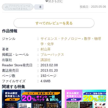
とても大きな宇宙を理解するために、小さな素粒子の世界を知る必
続きを読む
村山先生の本は無駄なく、誤魔化しなく、寄り道せずと言った感
ブクログレビューは
要がある

投稿日
:
2025.05.06
8
じ。どちらも誠実に書かれている気がする。

いいねできません
こういった本は読み始めると、下手な推理小説よりずっとドキドキ
【宇宙のはじまり】

すべてのレビューを見る
させられる。

・宇宙誕生は今から約137億年前

それほどに世界は不思議に満ちている。
作品情報
・誕生直後の宇宙は原子より小さかった（ベビちゃん誕生　なんだ
か愛おしい）

ジャンル
:
サイエンス・テクノロジー
-
数学・物理
・インフレーションが起こる

学・化学
　原子より小さい宇宙が1秒もしないうちに数ミリに広がる

著者
:
村山斉
   （ビックバンが最初ではないのだ　数ミリって一見大したことない
掲載誌・レーベル
:
ブルーバックス
ように感じるが、原子より小さいサイズから…だから凄いことだ）

出版社
:
講談社
・ビックバンが起こる

Reader Store発売日
:
2013.02.08
　宇宙のもっていたエネルギーが熱や光に変化し一気に熱くなる

書誌発売日
:
2013.01.20
・宇宙が三キロメートルくらいの大きさになると、粒子と反粒子の
ページ数
:
192ページ
バランスが崩れる

ファイルサイズ
:
4.6MB
    →ニュートリノの変てこな動きによる（これがネックで凄いこと
関連する特集
なのだ）

・宇宙が一億キロメートルになると、ヒッグス粒子が凍りつく

    →素粒子の世界に秩序が生まれ、多くの素粒子に質量が与えられ
るように
