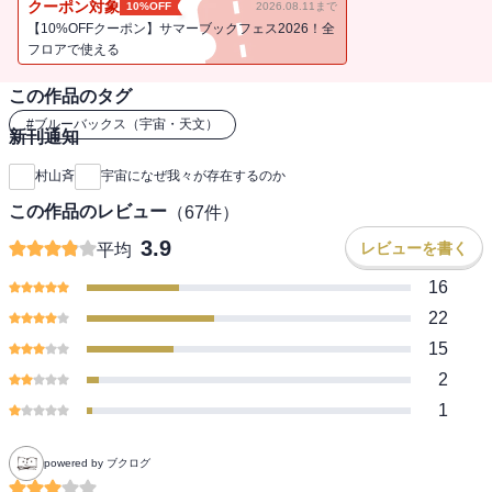
クーポン対象
10%OFF
2026.08.11まで
きましょう。（ブルーバックス・２０１３年１月刊）
【10%OFFクーポン】サマーブックフェス2026！全
フロアで使える
この作品のタグ
#
ブルーバックス（宇宙・天文）
新刊通知
村山斉
宇宙になぜ我々が存在するのか
この作品のレビュー
（
67
件）
3.9
レビューを書く
平均
16
22
15
2
1
powered by ブクログ