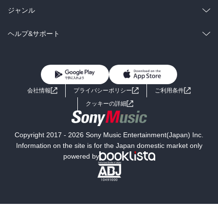
・「原子核」…陽子と中性子から成る

BL・TL
雑誌・グラビア
ビジネス・実用
ラノベ
小説
総合
コミック
ジャンル
・「陽子」と「中性子」…クォークから成る

BL・TL
雑誌・グラビア
ビジネス・実用
ラノベ
小説
コミック
男性コミック
ヘルプ&サポート
構成しているクォークは同じ、組合せの違いにより物質が異なる

（これがロマンで私たちを作っているクォークはもしかしたらはる
BL・TL
雑誌・グラビア
ビジネス・実用
か昔どこかの恐竜のものだったかもしれないし、もちろん星屑の一
女性コミック
コミック誌
初めての方へ
ヘルプ
部でもある　しかしながらクォークには何の個性もないから遡って
たどれないのが残念なのだが）

BL・TL
ライトノベル
男子向けラノベ
よくあるご質問
お問い合わせ
会社情報
プライバシーポリシー
ご利用条件
私たちの身体を作る素粒子は

女子向けラノベ
小説
利用規約
クッキーの詳細
「電子」、「アップクォーク」、「ダウンクォーク」の3種類

しかし宇宙はこれら以外にたくさんの素粒子が発見されている

国内小説
海外小説
Copyright 2017 - 2026 Sony Music Entertainment(Japan) Inc.
ここからなかなか難しい論点が展開される

ミステリー
SF
Information on the site is for the Japan domestic market only
そうニュートリノを知るには、素粒子の背景や宇宙の成り立ちが不
powered by
可欠なのだ

歴史・時代小説
文学
○フェルミオン…「クォーク」と「レプトン」のように物質を形づく
雑誌
グラビア写真集
るのに関係している素粒子

○ボソン…力を伝える素粒子

ボーイズラブ
ティーンズラブ