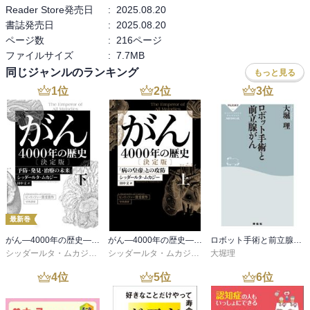
Reader Store発売日
:
2025.08.20
書誌発売日
:
2025.08.20
ページ数
:
216ページ
ファイルサイズ
:
7.7MB
同じジャンルのランキング
もっと見る
1
位
2
位
3
位
最新巻
がん―4000年の歴史― 決定版 下 予防・発見・治療の未来
がん―4000年の歴史― 決定版 上 「病の皇帝」との攻防
ロボット手術と前立腺がん
シッダールタ・ムカジー
,
田中文
シッダールタ・ムカジー
,
田中文
大堀理
4
位
5
位
6
位