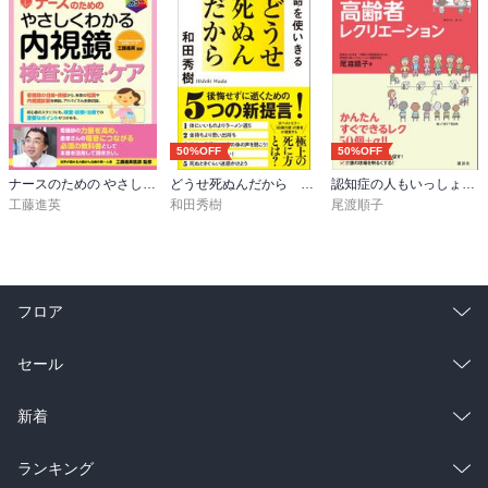
50%OFF
50%OFF
ナースのための やさしくわかる内視鏡検査・治療・ケア
どうせ死ぬんだから 好きなことだけやって寿命を使いきる
認知症の人もいっしょにできる高齢者レクリエーション
工藤進英
和田秀樹
尾渡順子
フロア
総合
コミック
セール
ラノベ
小説
総合
コミック
新着
雑誌・グラビア
ビジネス・実用
ラノベ
小説
総合
コミック
ランキング