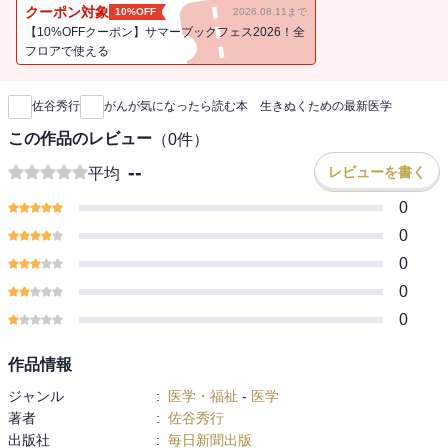
くなりました。がんと闘った経験によって、「役立つ情報」の中身
クーポン対象
10%OFF
2026.08.11まで
も、比べものにならないくらい濃くなったと考えています。」（本
【10%OFFクーポン】サマーブックフェス2026！全
文より）
フロアで使える
新刊通知
〈いたずらに怖がらない〉〈がんと闘うべきか〉〈良い医者との出
会い方〉〈がん治療の近未来〉......日本を代表するがん研究者にして
佐谷秀行
がんが気になったら読む本 生きぬくための最新医学
がんサバイバーの名医がやさしく教える、〈すべての人に役立つ〉
がんの本！
この作品のレビュー
（
0
件）
--
レビューを書く
平均
0
0
0
0
0
作品情報
ジャンル
:
医学・福祉
-
医学
著者
:
佐谷秀行
出版社
:
毎日新聞出版