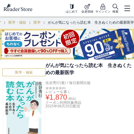
はじめて
会員登録
サインイン
検索
ア
医学・福祉
医学
がんが気になったら読む本 生きぬくための最新医学
がんが気になったら読む本 生きぬくた
めの最新医学
医学・福祉
佐谷秀行(著)
/
毎日新聞出版
(
0
)
レビューを書く
¥
1,870
(税込)
クーポン利用対象商品
2025年08月20日
配信