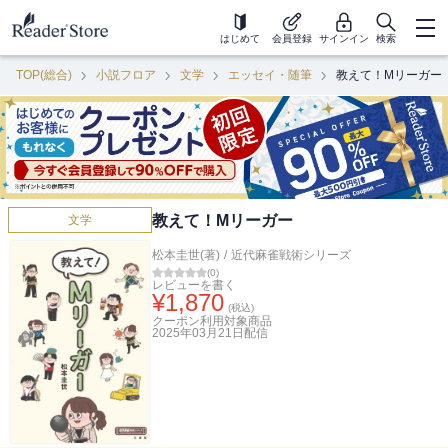
はじめて
会員登録
サインイン
検索
TOP(総合)
小説フロア
文学
エッセイ・随筆
教えて！Mリーガー
教えて！Mリーガー
文学
松本圭世(著)
/
近代麻雀戦術シリーズ
(
0
)
レビューを書く
¥
1,870
(税込)
クーポン利用対象商品
2025年03月21日
配信