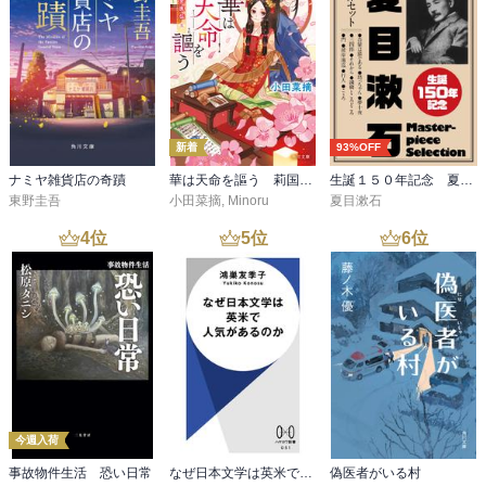
新着
93%OFF
ナミヤ雑貨店の奇蹟
華は天命を謳う 莉国後宮女医伝 五
生誕１５０年記念 夏目漱石 名作セット
東野圭吾
小田菜摘
,
Minoru
夏目漱石
4
位
5
位
6
位
今週入荷
事故物件生活 恐い日常
なぜ日本文学は英米で人気があるのか
偽医者がいる村