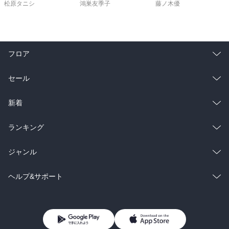
松原タニシ
鴻巣友季子
藤ノ木優
フロア
総合
コミック
セール
ラノベ
小説
総合
コミック
新着
雑誌・グラビア
ビジネス・実用
ラノベ
小説
総合
コミック
ランキング
BL・TL
雑誌・グラビア
ビジネス・実用
ラノベ
小説
総合
コミック
ジャンル
BL・TL
雑誌・グラビア
ビジネス・実用
ラノベ
小説
コミック
男性コミック
ヘルプ&サポート
BL・TL
雑誌・グラビア
ビジネス・実用
女性コミック
コミック誌
初めての方へ
ヘルプ
BL・TL
ライトノベル
男子向けラノベ
よくあるご質問
お問い合わせ