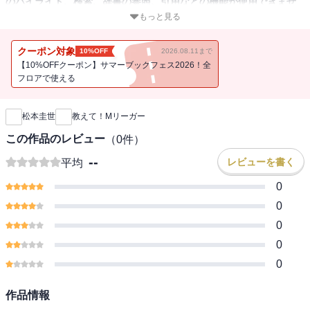
のハイライト、検索、辞書の参照、引用などの機能が使用できませ
ん。
もっと見る
Mリーグ開幕当初から、誰よりも近くで試合を見ていたレポーター
クーポン対象
10%OFF
2026.08.11まで
が、選手に直撃！
【10%OFFクーポン】サマーブックフェス2026！全
これを読めば麻雀が、Mリーグが、もっと楽しくなる！
フロアで使える
新刊通知
全ページフルカラー、図解、解説つき。
松本圭世
教えて！Mリーガー
Mリーガーとの対話形式で戦術を学べる戦術パートと、選手の一面を
紹介するエッセイパート、巻末には麻雀用語解説も付属し見る雀専
この作品のレビュー
（
0
件）
門の方から上級者まで楽しめる構成になっている。
--
レビューを書く
平均
0
0
0
0
0
作品情報