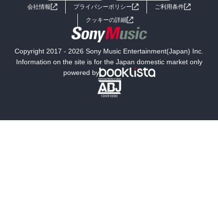
会社情報
プライバシーポリシー
ご利用条件
女子向けラノベ
小説
利用規約
クッキーの詳細
国内小説
海外小説
Copyright 2017 - 2026 Sony Music Entertainment(Japan) Inc.
ミステリー
SF
Information on the site is for the Japan domestic market only
powered by
歴史・時代小説
文学
雑誌
グラビア写真集
ボーイズラブ
ティーンズラブ
人文・思想・歴史
社会・政治・法律
ビジネス・経済
サイエンス・テクノロジー
コンピュータ・情報
くらし・家庭
料理・酒
ファッション・美容・ダイエット