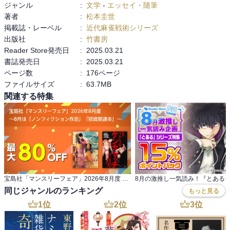
ジャンル
:
文学
-
エッセイ・随筆
著者
:
松本圭世
掲載誌・レーベル
:
近代麻雀戦術シリーズ
出版社
:
竹書房
Reader Store発売日
:
2025.03.21
書誌発売日
:
2025.03.21
ページ数
:
176ページ
ファイルサイズ
:
63.7MB
関連する特集
宝島社「マンスリーフェア」2026年8月度 ～8月は「ノンフィクション作品」「投資関連本」～
同じジャンルのランキング
もっと見る
1
位
2
位
3
位