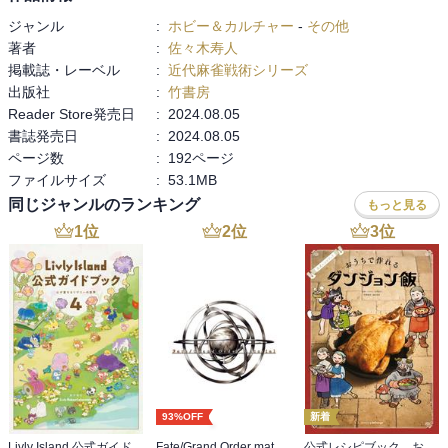
ジャンル
:
ホビー＆カルチャー
-
その他
著者
:
佐々木寿人
掲載誌・レーベル
:
近代麻雀戦術シリーズ
出版社
:
竹書房
Reader Store発売日
:
2024.08.05
書誌発売日
:
2024.08.05
ページ数
:
192ページ
ファイルサイズ
:
53.1MB
同じジャンルのランキング
もっと見る
1
位
2
位
3
位
93%OFF
新着
Livly Island 公式ガイドブック４ 心が重なるリヴリーの世界【プロダクトコード付き】
Fate/Grand Order material I
公式レシピブック おうちで作れるダンジョン飯