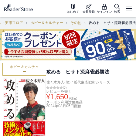
はじめて
会員登録
サインイン
検索
ス・実用フロア
ホビー＆カルチャー
その他
攻める ヒサト流麻雀必勝法
ホビー＆カルチャ
攻める ヒサト流麻雀必勝法
ー
佐々木寿人(著)
/
近代麻雀戦術シリーズ
(
0
)
レビューを書く
¥
1,650
(税込)
クーポン利用対象商品
2024年08月05日
配信