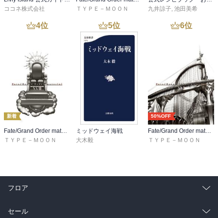
ココネ株式会社
ＴＹＰＥ－ＭＯＯＮ
九井諒子
,
池田美希
4
位
5
位
6
位
新着
50%OFF
Fate/Grand Order material XVIII
ミッドウェイ海戦
Fate/Grand Order material XVI
ＴＹＰＥ－ＭＯＯＮ
大木毅
ＴＹＰＥ－ＭＯＯＮ
フロア
総合
コミック
セール