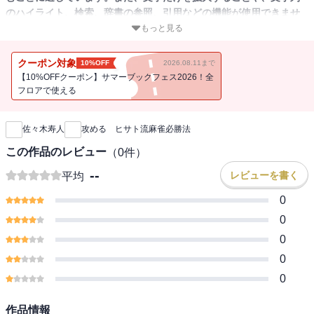
のハイライト、検索、辞書の参照、引用などの機能が使用できませ
ん。
もっと見る
一定のリズムで打て
クーポン対象
10%OFF
2026.08.11まで
リーチに屈するな
【10%OFFクーポン】サマーブックフェス2026！全
今まで負けたら次も負けるのか
フロアで使える
新刊通知
落ち込んでる暇があったら練習しろ
佐々木寿人
攻める ヒサト流麻雀必勝法
Mリーガー佐々木寿人の、技術&メンタル強化に役立つ珠玉のエッセ
ー集
この作品のレビュー
（
0
件）
--
レビューを書く
平均
0
0
0
0
0
作品情報