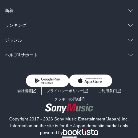
ラノベ
小説
総合
コミック
新着
雑誌・グラビア
ビジネス・実用
ラノベ
小説
総合
コミック
ランキング
BL・TL
雑誌・グラビア
ビジネス・実用
ラノベ
小説
総合
コミック
ジャンル
BL・TL
雑誌・グラビア
ビジネス・実用
ラノベ
小説
コミック
男性コミック
ヘルプ&サポート
BL・TL
雑誌・グラビア
ビジネス・実用
女性コミック
コミック誌
初めての方へ
ヘルプ
BL・TL
ライトノベル
男子向けラノベ
よくあるご質問
お問い合わせ
会社情報
プライバシーポリシー
ご利用条件
女子向けラノベ
小説
利用規約
クッキーの詳細
国内小説
海外小説
Copyright 2017 - 2026 Sony Music Entertainment(Japan) Inc.
ミステリー
SF
Information on the site is for the Japan domestic market only
powered by