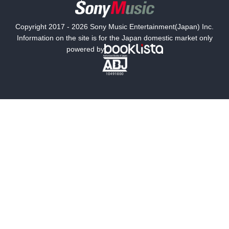
国内小説
海外小説
Copyright 2017 - 2026 Sony Music Entertainment(Japan) Inc.
ミステリー
SF
Information on the site is for the Japan domestic market only
powered by
歴史・時代小説
文学
雑誌
グラビア写真集
ボーイズラブ
ティーンズラブ
人文・思想・歴史
社会・政治・法律
ビジネス・経済
サイエンス・テクノロジー
コンピュータ・情報
くらし・家庭
料理・酒
ファッション・美容・ダイエット
ホビー&カルチャー
スポーツ・アウトドア