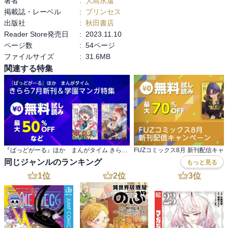
著者
:
大島永遠
掲載誌・レーベル
:
プリンセス
出版社
:
秋田書店
Reader Store発売日
:
2023.11.10
ページ数
:
54ページ
ファイルサイズ
:
31.6MB
関連する特集
『ばっどがーる』ほか まんがタイム きらら7月新刊＆学園マンガ特集
FUZコミックス8月 新刊配信キャ
同じジャンルのランキング
もっと見る
1
位
2
位
3
位