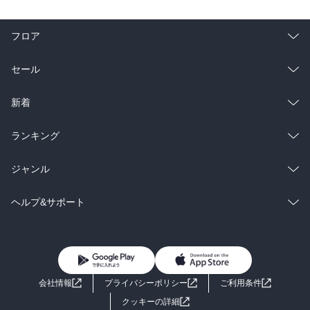
フロア
総合
コミック
セール
ラノベ
小説
総合
コミック
新着
雑誌・グラビア
ビジネス・実用
ラノベ
小説
総合
コミック
ランキング
BL・TL
雑誌・グラビア
ビジネス・実用
ラノベ
小説
総合
コミック
ジャンル
BL・TL
雑誌・グラビア
ビジネス・実用
ラノベ
小説
コミック
男性コミック
ヘルプ&サポート
BL・TL
雑誌・グラビア
ビジネス・実用
女性コミック
コミック誌
初めての方へ
ヘルプ
BL・TL
ライトノベル
男子向けラノベ
よくあるご質問
お問い合わせ
会社情報
プライバシーポリシー
ご利用条件
女子向けラノベ
小説
利用規約
クッキーの詳細