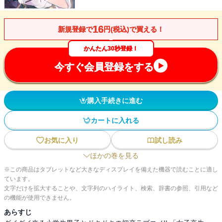
16
新規登録で
円(税込)で買える！
かんたん30秒登録！
今すぐ会員登録をする
購入手続きに進む
カートに入れる
お気に入り
試し読み
ほかの巻を見る
※この商品はタブレットなど大きなディスプレイを備えた機器で読むことに適し
ています。
文字だけを拡大することや、文字列のハイライト、検索、辞書の参照、引用など
の機能が使用できません。
あらすじ