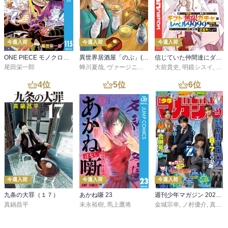
今週入荷
今週入荷
今週入荷
ONE PIECE モノクロ版 115
異世界居酒屋「のぶ」(22)
信じていた仲間達にダンジョン奥地で殺されかけたがギフト『無限ガチャ』でレベル９９９９の仲間達を手に入れて元パーティーメンバーと世界に復讐＆『ざまぁ！』します！（２３）
尾田栄一郎
蝉川夏哉
,
ヴァージニア二等兵
大前貴史
,
転
,
明鏡シスイ
,
ｔｅ
4
位
5
位
6
位
今週入荷
今週入荷
今週入荷
九条の大罪（１７）
あかね噺 23
週刊少年マガジン 2026年36・37号[2026年8月5日発売]
真鍋昌平
末永裕樹
,
馬上鷹将
金城宗幸
,
ノ村優介
,
真島ヒロ