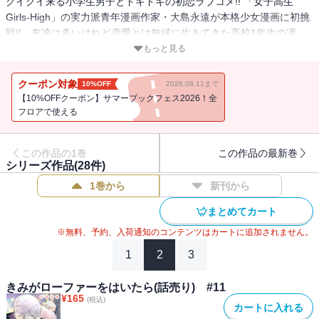
グイグイ来る小学生男子とドキドキの初恋ラブコメ!! 「女子高生
Girls-High」の実力派青年漫画作家・大島永遠が本格少女漫画に初挑
戦!! 友達は多いけれど恋愛とは無縁に生きてきた高校1年生の凜
音。そんな彼女は、文化祭の日に少し不思議な雰囲気の男の子と出
もっと見る
会い…!?【※この商品は「きみがローファーをはいたら【電子特別
版】」１巻を１話ごとに分冊したものです。購入の際はご注意くだ
クーポン対象
10%OFF
2026.08.11まで
さい。】
【10%OFFクーポン】サマーブックフェス2026！全
フロアで使える
この作品の1巻
この作品の最新巻
シリーズ作品(
28
件)
1巻から
新刊から
まとめてカート
※無料、予約、入荷通知のコンテンツはカートに追加されません。
1
2
3
きみがローファーをはいたら(話売り) #11
¥
165
(税込)
カートに入れる