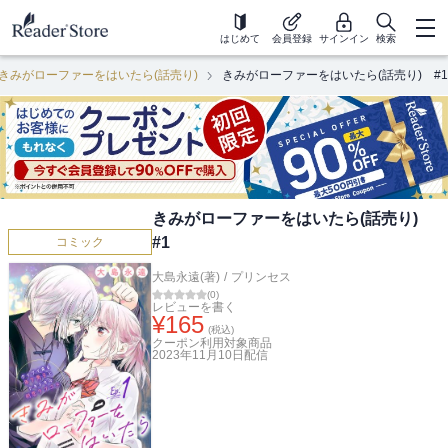
はじめて
会員登録
サインイン
検索
きみがローファーをはいたら(話売り)
きみがローファーをはいたら(話売り) #1
きみがローファーをはいたら(話売り)
#1
コミック
大島永遠(著)
/
プリンセス
(
0
)
レビューを書く
¥
165
(税込)
クーポン利用対象商品
2023年11月10日
配信