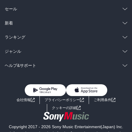
総合
コミック
セール
ラノベ
小説
総合
コミック
新着
雑誌・グラビア
ビジネス・実用
ラノベ
小説
総合
コミック
ランキング
BL・TL
雑誌・グラビア
ビジネス・実用
ラノベ
小説
総合
コミック
ジャンル
BL・TL
雑誌・グラビア
ビジネス・実用
ラノベ
小説
コミック
男性コミック
ヘルプ&サポート
BL・TL
雑誌・グラビア
ビジネス・実用
女性コミック
コミック誌
初めての方へ
ヘルプ
BL・TL
ライトノベル
男子向けラノベ
よくあるご質問
お問い合わせ
会社情報
プライバシーポリシー
ご利用条件
女子向けラノベ
小説
利用規約
クッキーの詳細
国内小説
海外小説
Copyright 2017 - 2026 Sony Music Entertainment(Japan) Inc.