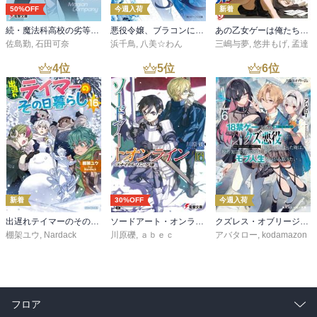
50%OFF
今週入荷
新着
続・魔法科高校の劣等生 メイジアン・カンパニー(11)
悪役令嬢、ブラコンにジョブチェンジします９【電子特典付き】
あの乙女ゲーは俺たちに厳しい世界です 6
佐島勤
,
石田可奈
浜千鳥
,
八美☆わん
三嶋与夢
,
悠井もげ
,
孟達
4
位
5
位
6
位
新着
30%OFF
今週入荷
出遅れテイマーのその日暮らし 16
ソードアート・オンライン29 ユナイタル・リングVIII
クズレス・オブリージュ６ 18禁ゲー世界のクズ悪役に転生してしまった俺は、原作知識の力でどうしてもモブ人生をつかみ取りたい【電子特別版】
棚架ユウ
,
Nardack
川原礫
,
ａｂｅｃ
アバタロー
,
kodamazon
フロア