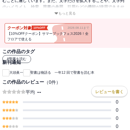
むことに適しています。また、文字だけを拡大することや、文字列
のハイライト、検索、辞書の参照、引用などの機能が使用できませ
ん。
もっと見る
《1年で聖書全巻が学べる》
クーポン対象
10%OFF
2026.08.11まで
不思議な本、ロダールの『神の物語』が兄貴分の背景にあります
【10%OFFクーポン】サマーブックフェス2026！全
が、とてもよく考えられたテキストになっています。図版、表組多
フロアで使える
数。一度は聖書を読んでおきたいと思うけれども、挫折してしまう
この作品のタグ
あなたに。明野キリスト教会（京都）で好評開催中の「一年１２回
で聖書を読む会」のテキストが本になりました。聖書の背骨のよう
#
聖書を読む
新刊通知
な神と人とのガチンコの関係に焦点を当てて書かれた、かっこうの
聖書案内役です。
大頭眞一
聖書は物語る 一年12 回で聖書を読む本
この作品のレビュー
（
0
件）
--
レビューを書く
平均
0
0
0
0