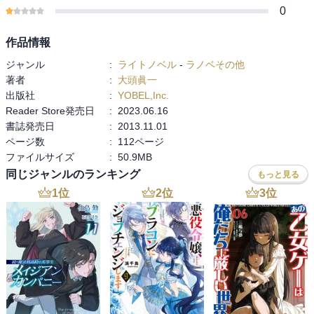
0
作品情報
ジャンル
:
ライトノベル
-
ラノベその他
著者
:
大頭眞一
出版社
:
YOBEL,Inc.
Reader Store発売日
:
2023.06.16
書誌発売日
:
2013.11.01
ページ数
:
112ページ
ファイルサイズ
:
50.9MB
同じジャンルのランキング
もっと見る
1
位
2
位
3
位