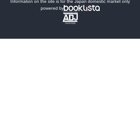
ミステリー
SF
Information on the site is for the Japan domestic market only
powered by
歴史・時代小説
文学
雑誌
グラビア写真集
ボーイズラブ
ティーンズラブ
人文・思想・歴史
社会・政治・法律
ビジネス・経済
サイエンス・テクノロジー
コンピュータ・情報
くらし・家庭
料理・酒
ファッション・美容・ダイエット
ホビー&カルチャー
スポーツ・アウトドア
地図・ガイド
エンターテイメント