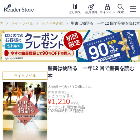
はじめて
会員登録
サインイン
検索
ア
ライトノベル
ラノベその他
聖書は物語る 一年12 回で聖書を読む本
聖書は物語る 一年12 回で聖書を読む
本
ライトノベル
大頭眞一(著)
/
YOBEL,Inc.
(
0
)
レビューを書く
¥
1,210
(税込)
クーポン利用対象商品
2023年06月16日
配信