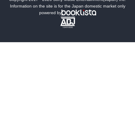
ミステリー
SF
Information on the site is for the Japan domestic market only
powered by
歴史・時代小説
文学
雑誌
グラビア写真集
ボーイズラブ
ティーンズラブ
人文・思想・歴史
社会・政治・法律
ビジネス・経済
サイエンス・テクノロジー
コンピュータ・情報
くらし・家庭
料理・酒
ファッション・美容・ダイエット
ホビー&カルチャー
スポーツ・アウトドア
地図・ガイド
エンターテイメント