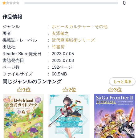
0
作品情報
ジャンル
:
ホビー＆カルチャー
-
その他
著者
:
友添敏之
掲載誌・レーベル
:
近代麻雀戦術シリーズ
出版社
:
竹書房
Reader Store発売日
:
2023.07.05
書誌発売日
:
2023.07.03
ページ数
:
192ページ
ファイルサイズ
:
60.5MB
同じジャンルのランキング
もっと見る
1
位
2
位
3
位