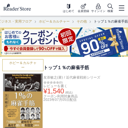
はじめて
会員登録
サインイン
検索
ビジネス・実用フロア
ホビー＆カルチャー
その他
トップ１％の麻雀手筋
ホビー＆カルチャ
トップ１％の麻雀手筋
ー
友添敏之(著)
/
近代麻雀戦術シリーズ
(
0
)
レビューを書く
¥
1,540
(税込)
クーポン利用対象商品
2023年07月05日
配信