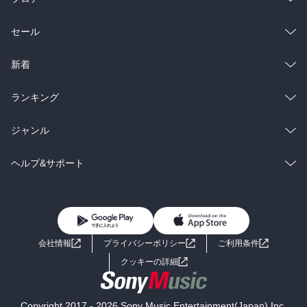
総合
コミック
セール
ラノベ
小説
総合
コミック
新着
雑誌・グラビア
ビジネス・実用
ラノベ
小説
総合
コミック
ランキング
BL・TL
雑誌・グラビア
ビジネス・実用
ラノベ
小説
総合
コミック
ジャンル
BL・TL
雑誌・グラビア
ビジネス・実用
ラノベ
小説
コミック
男性コミック
ヘルプ&サポート
BL・TL
雑誌・グラビア
ビジネス・実用
女性コミック
コミック誌
初めての方へ
ヘルプ
BL・TL
ライトノベル
男子向けラノベ
よくあるご質問
お問い合わせ
会社情報
プライバシーポリシー
ご利用条件
女子向けラノベ
小説
利用規約
クッキーの詳細
国内小説
海外小説
Copyright 2017 - 2026 Sony Music Entertainment(Japan) Inc.