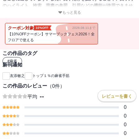
のハイライト、検索、辞書の参照、引用などの機能が使用できませ
ん。
もっと見る
トップ1%雀士がやっている共通のこと。
クーポン対象
10%OFF
2026.08.11まで
それは相手の手牌に合わせて自分の手牌を進行すること。
【10%OFFクーポン】サマーブックフェス2026！全
時にカンチャンを残して先に固定する。
フロアで使える
時にドラを早く切る。
この作品のタグ
時にわざと放銃する。
とてもじゃないが常人ではできない手筋。これこそが上位プロの秘
#
麻雀
新刊通知
策なのだ。
著者は麻雀研究会を通して、トッププロから学んだことをこの本で
友添敏之
トップ１％の麻雀手筋
惜しげもなく披露する。
この作品のレビュー
（
0
件）
--
レビューを書く
平均
0
0
0
0