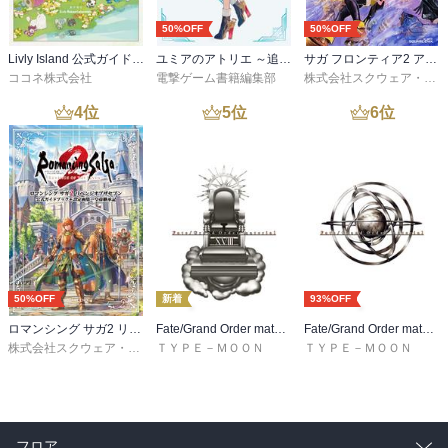
50%OFF
50%OFF
Livly Island 公式ガイドブック４ 心が重なるリヴリーの世界【プロダクトコード付き】
ユミアのアトリエ ～追憶の錬金術士と幻創の地～ ザ・コンプリートガイド
サガ フロンティア2 アルティマニア
ココネ株式会社
電撃ゲーム書籍編集部
株式会社スクウェア・エニックス
4
位
5
位
6
位
50%OFF
新着
93%OFF
ロマンシング サガ2 リベンジオブザセブン 公式ガイドブック＋設定画集 皇帝継承記
Fate/Grand Order material XVIII
Fate/Grand Order material I
株式会社スクウェア・エニックス
ＴＹＰＥ－ＭＯＯＮ
ＴＹＰＥ－ＭＯＯＮ
フロア