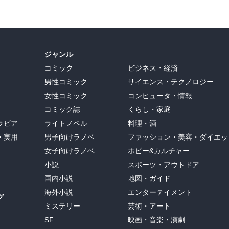
ジャンル
コミック
ビジネス・経済
男性コミック
サイエンス・テクノロジー
女性コミック
コンピュータ・情報
コミック誌
くらし・家庭
ラビア
ライトノベル
料理・酒
・実用
男子向けラノベ
ファッション・美容・ダイエッ
女子向けラノベ
ホビー&カルチャー
小説
スポーツ・アウトドア
国内小説
地図・ガイド
海外小説
エンターテイメント
グ
ミステリー
芸術・アート
SF
映画・音楽・演劇