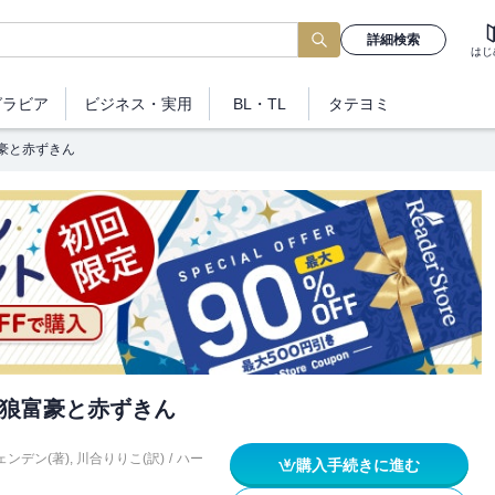
詳細検索
はじ
グラビア
ビジネス
・実用
BL・TL
タテヨミ
豪と赤ずきん
狼富豪と赤ずきん
ンデン(著)
,
川合りりこ(訳)
/
ハー
購入手続きに進む