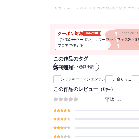
カストール・クセナキスの豪邸に足を踏み
悔した。悪名高いギリシア富豪が連日主催
を手に入れようだなんて……。カストール
真っ赤なコートを肩にはおり、震えている
クーポン対象
10%OFF
2026.08.
「ある事業のため僕は妻が必要だ。報酬を
【10%OFFクーポン】サマーブックフェス2026
フロアで使える
■両親亡き後、苦労して自分を育ててくれ
ア富豪ヒーローに売り渡そうとします。と
この作品のタグ
J・アシェンデンが描く情感豊かなロマンス
#
ロマンス・恋愛小説
新刊通知
ジャッキー・アシェンデン
川合りりこ
この作品のレビュー
（
0
件）
--
平均