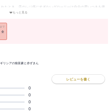
入れたとき、店のレジ係にすぎないグローリーは自分の思いつきを後
する派手なパーティに潜り込み、自分の純潔と引き換えに姉の治療費
もっと見る
は招待客ではない小柄な女性を琥珀色の目で見つめた。フードつきの
。見るからに無垢なグローリーの話を聞くやいなや、彼は言い放つ。
11まで
払うから結婚してくれ」
！全
た姉の治療費を工面したいヒロインは、自らの純潔を悪名高いギリシ
ころが、驚くべきことに便宜結婚を提案され……。人気急上昇中の
です。
ギリシアの狼富豪と赤ずきん
レビューを書く
0
0
0
0