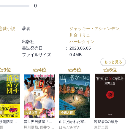
0
恋愛小説
著者
:
ジャッキー・アシェンデン
,
川合りりこ
出版社
:
ハーレクイン
書誌発売日
:
2023.06.05
ファイルサイズ
:
0.4MB
もっと見る
3
位
4
位
5
位
6
位
荷
今週入荷
今週入荷
ハヤブサ消防団 森へつづく道
異世界居酒屋「げん」三杯目
山に抱かれた家 けもの道
容疑者Xの献身
潤
蝉川夏哉
,
碓井ツカサ
はらだみずき
東野圭吾