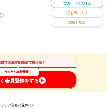
カートに入れる
お気に入り
商品
配信
試し読み
160
登録で
円(税込)で買える！
かんたん30秒登録！
ぐ会員登録をする
リシア富豪の花嫁に?