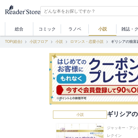
総合
コミック
ラノベ
小説
雑誌・
TOP(総合)
小説フロア
小説
ロマンス・恋愛小説
ギリシアの狼富
ギリシアの
小説
ジャッキー・アシェ
レクイン