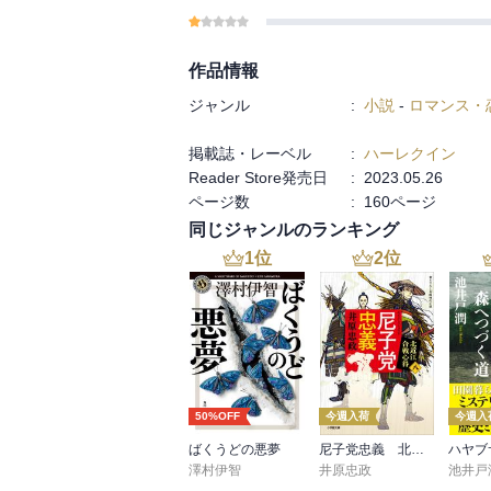
作品情報
ジャンル
:
小説
-
ロマンス・
掲載誌・レーベル
:
ハーレクイン
Reader Store発売日
:
2023.05.26
ページ数
:
160ページ
同じジャンルのランキング
1
位
2
位
50%OFF
今週入荷
今週入
ばくうどの悪夢
尼子党忠義 北近江合戦心得〈八〉
澤村伊智
井原忠政
池井戸