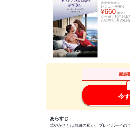
(
0
)
レビューを書く
¥
660
(税込)
クーポン利用対象
2023年05月26日
新規
今す
あらすじ
華やかさとは無縁の私が、プレイボーイのギ