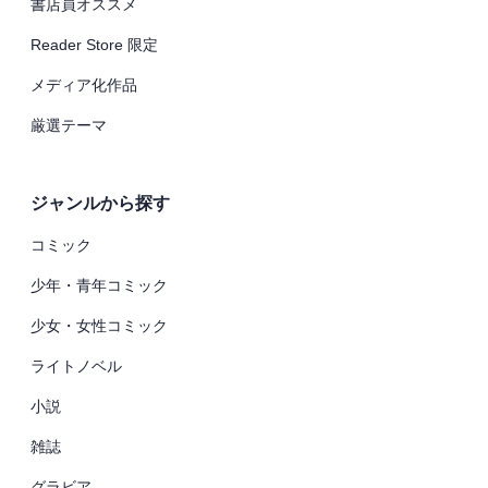
書店員オススメ
Reader Store 限定
メディア化作品
厳選テーマ
ジャンルから探す
コミック
少年・青年コミック
少女・女性コミック
ライトノベル
小説
雑誌
グラビア