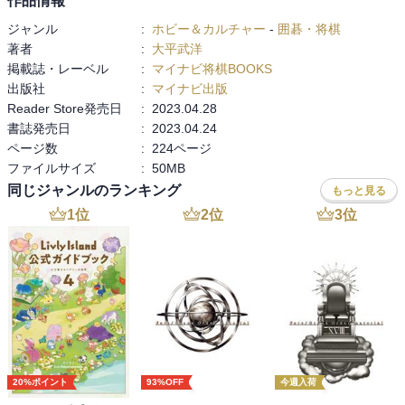
作品情報
ジャンル
:
ホビー＆カルチャー
-
囲碁・将棋
著者
:
大平武洋
掲載誌・レーベル
:
マイナビ将棋BOOKS
出版社
:
マイナビ出版
Reader Store発売日
:
2023.04.28
書誌発売日
:
2023.04.24
ページ数
:
224ページ
ファイルサイズ
:
50MB
同じジャンルのランキング
もっと見る
1
位
2
位
3
位
20%ポイント
93%OFF
今週入荷