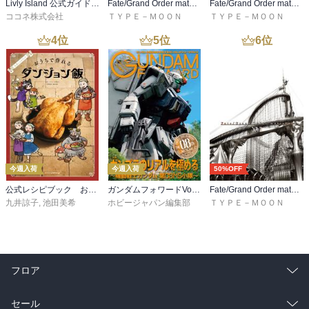
Livly Island 公式ガイドブック４ 心が重なるリヴリーの世界【プロダクトコード付き】
Fate/Grand Order material I
Fate/Grand Order material XVIII
ココネ株式会社
ＴＹＰＥ－ＭＯＯＮ
ＴＹＰＥ－ＭＯＯＮ
4
位
5
位
6
位
今週入荷
今週入荷
50%OFF
公式レシピブック おうちで作れるダンジョン飯
ガンダムフォワードVol.22
Fate/Grand Order material XVI
九井諒子
,
池田美希
ホビージャパン編集部
ＴＹＰＥ－ＭＯＯＮ
フロア
総合
コミック
セール