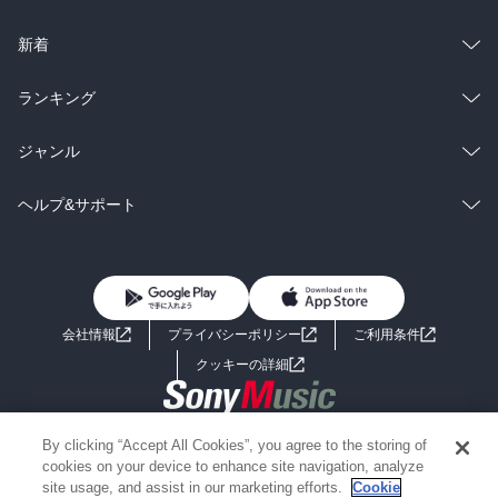
ラノベ
小説
総合
コミック
新着
雑誌・グラビア
ビジネス・実用
ラノベ
小説
総合
コミック
ランキング
BL・TL
雑誌・グラビア
ビジネス・実用
ラノベ
小説
総合
コミック
ジャンル
BL・TL
雑誌・グラビア
ビジネス・実用
ラノベ
小説
コミック
男性コミック
ヘルプ&サポート
BL・TL
雑誌・グラビア
ビジネス・実用
女性コミック
コミック誌
初めての方へ
ヘルプ
BL・TL
ライトノベル
男子向けラノベ
よくあるご質問
お問い合わせ
会社情報
プライバシーポリシー
ご利用条件
女子向けラノベ
小説
利用規約
クッキーの詳細
国内小説
海外小説
Copyright 2017 - 2026 Sony Music Entertainment(Japan) Inc.
By clicking “Accept All Cookies”, you agree to the storing of
ミステリー
SF
Information on the site is for the Japan domestic market only
cookies on your device to enhance site navigation, analyze
powered by
site usage, and assist in our marketing efforts.
Cookie