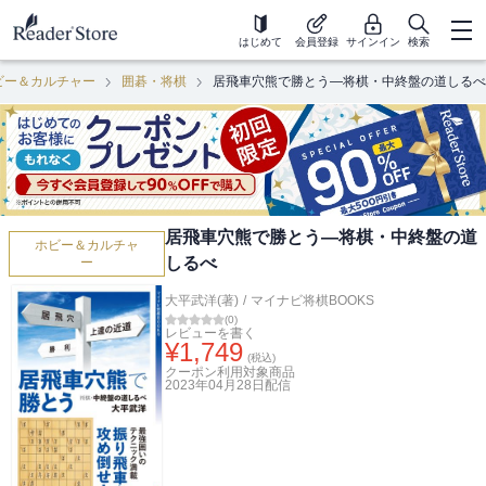
はじめて
会員登録
サインイン
検索
ビー＆カルチャー
囲碁・将棋
居飛車穴熊で勝とう―将棋・中終盤の道しるべ
居飛車穴熊で勝とう―将棋・中終盤の道
ホビー＆カルチャ
しるべ
ー
大平武洋(著)
/
マイナビ将棋BOOKS
(
0
)
レビューを書く
¥
1,749
(税込)
クーポン利用対象商品
2023年04月28日
配信