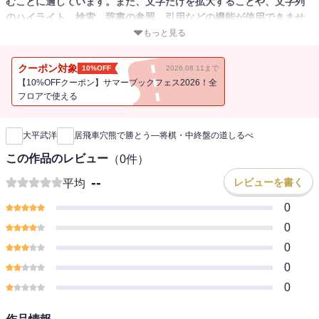
むことに適しています。また、文字だけを拡大することや、文字列
のハイライト、検索、辞書の参照、引用などの機能が使用できませ
ん。
もっと見る
居飛車穴熊の中終盤をズバリ解説！
クーポン対象
10%OFF
2026.08.11まで
【10%OFFクーポン】サマーブックフェス2026！全
居飛車穴熊は対振り飛車のなかで、プロ、アマ問わず人気のある対
フロアで使える
新刊通知
策です。
本書は序盤の解説はなく、互いの陣形が組み上がったところからの
大平武洋
居飛車穴熊で勝とう―将棋・中終盤の道しるべ
中終盤を居飛車穴熊側の視点で紹介します。
四間飛車、三間飛車にどう戦っていくか、相穴熊での戦いの進め
この作品のレビュー
（
0
件）
方、ここ数年で指されるようになった、対振り飛車ミレニアムも取
--
レビューを書く
平均
り上げます。
終盤は美濃囲いや高美濃、銀冠の崩し方、居飛車穴熊の弱点ともい
0
える端攻めの対処法も解説します。
0
難解な中終盤で困ったときに道しるべとしてください。
0
0
0