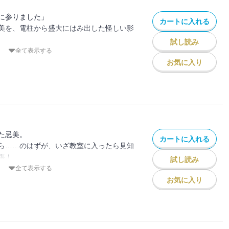
に参りました」
カートに入れる
美を、電柱から盛大にはみ出した怪しい影
。
試し読み
“特級怨霊”へ育てたいオバケ教育委員会だ
全て表示する
お気に入り
編、開幕！
た忌美。
カートに入れる
ら……のはずが、いざ教室に入ったら見知
張！
試し読み
してみたら、なぜか教室が大パニック！？
全て表示する
お気に入り