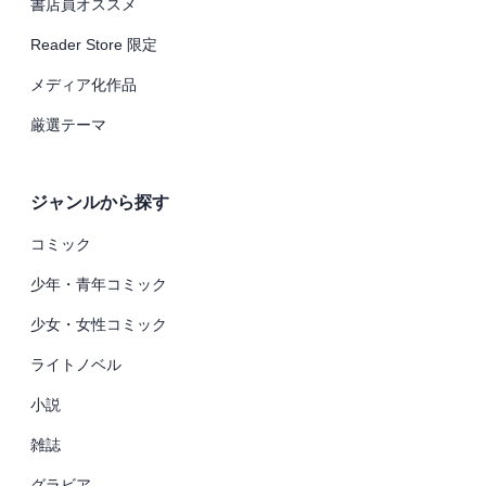
書店員オススメ
Reader Store 限定
メディア化作品
厳選テーマ
ジャンルから探す
コミック
少年・青年コミック
少女・女性コミック
ライトノベル
小説
雑誌
グラビア