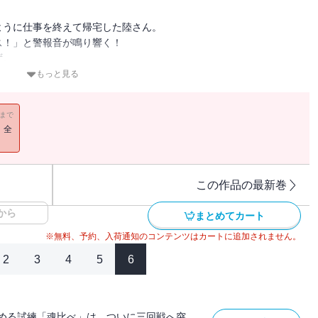
ように仕事を終えて帰宅した陸さん。
ス！」と警報音が鳴り響く！
ず。
ると、そこには……“火事”どころではない異様な光景が広がってい
もっと見る
11まで
！全
この作品の最新巻
から
まとめてカート
※無料、予約、入荷通知のコンテンツはカートに追加されません。
2
3
4
5
6
める試練「魂比べ」は、ついに三回戦へ突