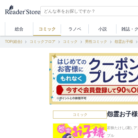
総合
コミック
ラノベ
小説
雑誌・
TOP(総合)
コミックフロア
コミック
男性コミック
怨霊お子様
怨霊お子様
コミック
若狭たけし(著)
,
ア
ブル