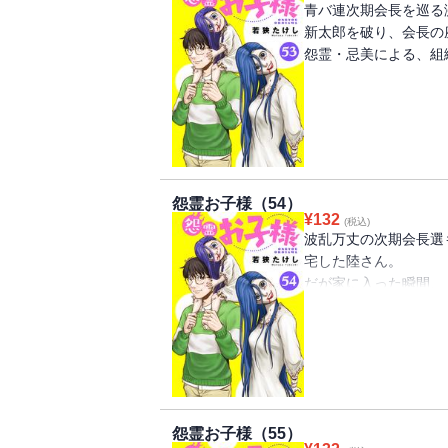
青バ連次期会長を巡る
新太郎を破り、会長の
怨霊・忌美による、組
怨霊お子様（54）
¥
132
(税込)
波乱万丈の次期会長選
宅した陸さん。
だが家に入った瞬間、
響く！
まだ家には麗美さんと
二人の安否をたしかめ
は……“火事”どころ
怨霊お子様（55）