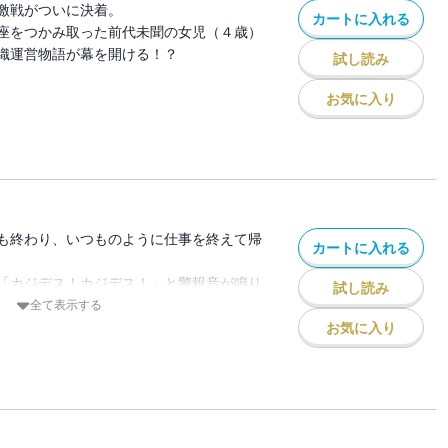
激戦がついに決着。
カートに入れる
座をつかみ取った前代未聞の女児（４歳）
織運営物語が幕を開ける！？
試し読み
お気に入り
も終わり、いつものように仕事を終えて帰
カートに入れる
「カジデス！カジデス！」と警報音が鳴り
試し読み
全て表示する
忌美ちゃんがいるはず。
お気に入り
るべく部屋の扉を開けると、そこに
ではない異様な光景が広がっていた！？