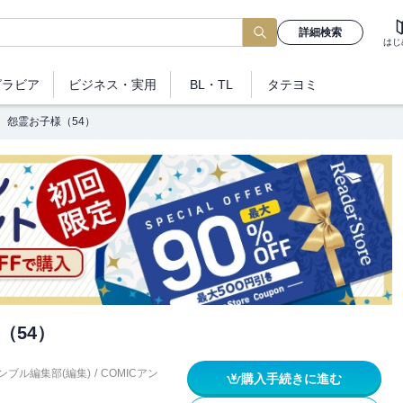
詳細検索
はじ
グラビア
ビジネス
・実用
BL・TL
タテヨミ
怨霊お子様（54）
（54）
ンブル編集部(編集)
/
COMICアン
購入手続きに進む