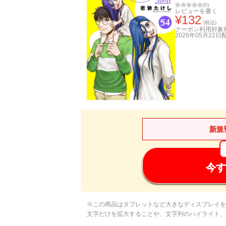
(
0
)
レビューを書く
¥
132
(税込)
クーポン利用対象
2026年05月22日
新規
今す
※この商品はタブレットなど大きなディスプレイを
文字だけを拡大することや、文字列のハイライト、