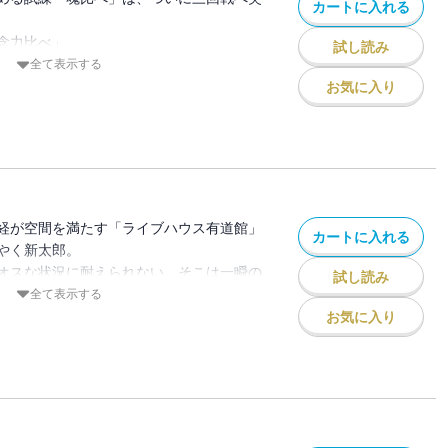
カートに入れる
念力比べ」
試し読み
き、大音量のお経がブース全体を震わせ
全て表示する
お気に入り
は、DJ・UDO。その正体は、かつて麗美
龍斎 有道”。
てしまうかもしれない極限空間。
た人物を前に忌美ちゃんは勝利をつかみ取
経が空間を満たす「ライブハウス有道館」
カートに入れる
やく新太郎。
オスな状況に耐えられない、そこは一瞬の
試し読み
超昇天環境！
全て表示する
先生……、花恵おねーちゃん……」
お気に入り
り――なんと忌美ちゃんの体が光り出す！
纏い会場から飛び立ったが……まさか成仏