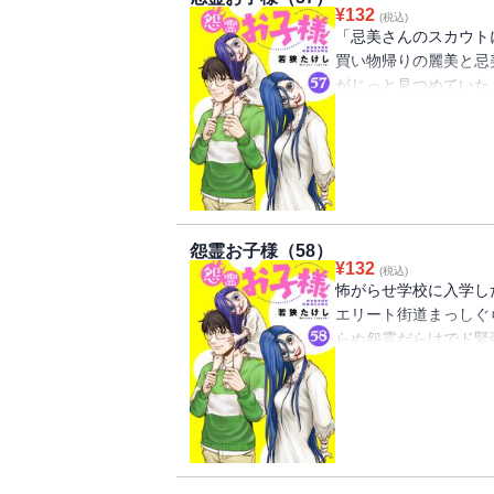
¥
132
(税込)
「忌美さんのスカウト
買い物帰りの麗美と忌
がじっと見つめていた
その正体は――忌美を
った！
新章・呪われた学び舎
怨霊お子様（58）
¥
132
(税込)
怖がらせ学校に入学し
エリート街道まっしぐ
らぬ怨霊だらけでド緊
勇気を絞り出して挨拶