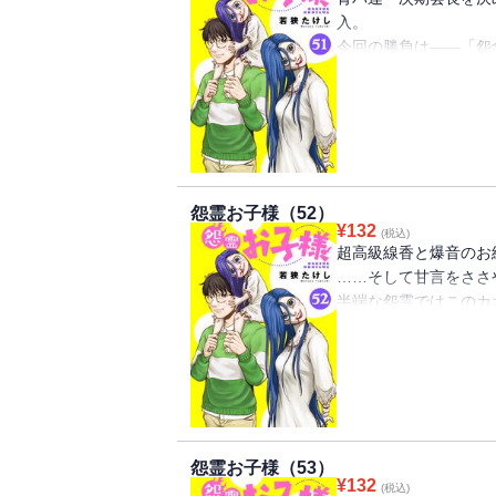
入。
今回の勝負は――「怨
超高級線香の煙が渦巻
る。
“怨念ブース”を操るの
さんを封印した人物“恩
一歩間違えれば成仏し
麗美さんさえも封印し
怨霊お子様（52）
れるのか。
¥
132
(税込)
超高級線香と爆音のお
……そして甘言をささ
半端な怨霊ではこのカ
油断が成仏につながる
「カカ…トト、マチル
楽しかった思い出が蘇
溢れ出るエネルギーを
しちゃったの！？
怨霊お子様（53）
¥
132
(税込)