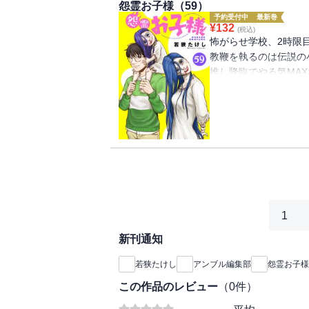
怨霊お子様（59）
予約受付中
最新巻
¥
132
(税込)
怖がらせ学校、2時限
教鞭を執るのは伝説の
推し降臨でやる気MA
せる。
しかし、花子先生はま
1
新刊通知
若狭たけし
アンブル編集部
怨霊お子様
この作品のレビュー
（
0
件）