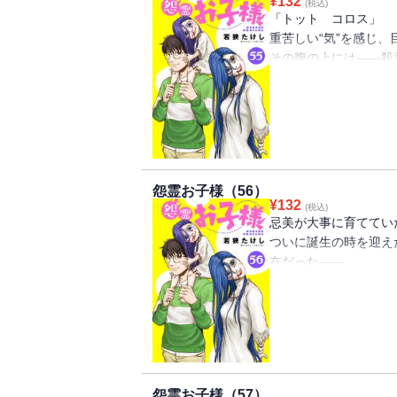
¥
132
(税込)
「トット コロス」
重苦しい“気”を感じ
その腹の上には――殺
二ノ瀬家に、いったい
怨霊お子様（56）
¥
132
(税込)
忌美が大事に育ててい
ついに誕生の時を迎え
在だった――。
不思議すぎる“新しい
怨霊お子様（57）