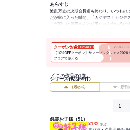
あらすじ
波乱万丈の次期会長選も終わり、いつもの
だが家に入った瞬間、「カジデス！カジデ
まだ家には麗美さんと忌美ちゃんがいるは
二人の安否をたしかめるべく部屋の扉を開け
た！？
クーポン対象
10%OFF
2026.08.
【10%OFFクーポン】サマーブックフェス2026
フロアで使える
この作品の1巻
シリーズ作品(
59
件)
1巻から
新刊
1
怨霊お子様（51）
¥
132
(税込)
青バ連・次期会長を決