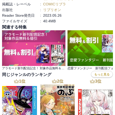
掲載誌・レーベル
:
COMICリブラ
出版社
:
リブリオン
Reader Store発売日
:
2023.05.26
ファイルサイズ
:
40.4MB
関連する特集
アラモード新刊配信記念！ 対象作品無料＆値引
恋愛ファンタジー 新刊配信フェ
同じジャンルのランキング
もっと見る
1
位
2
位
3
位