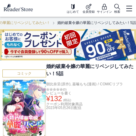
はじめて
会員登録
サインイン
検索
の華麗にリベンジしてみたい！
婚約破棄令嬢の華麗にリベンジしてみたい！5話
婚約破棄令嬢の華麗にリベンジしてみた
い！5話
コミック
朝比奈呈(原作)
,
嘉噛もち(漫画)
/
COMICリブラ
(
0
)
レビューを書く
¥
132
(税込)
クーポン利用対象商品
2023年05月26日
配信