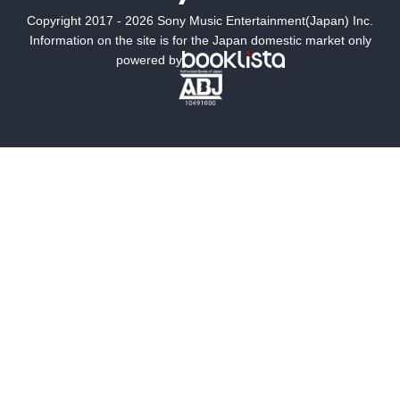
Copyright 2017 - 2026 Sony Music Entertainment(Japan) Inc.
ミステリー
SF
Information on the site is for the Japan domestic market only
powered by
歴史・時代小説
文学
雑誌
グラビア写真集
ボーイズラブ
ティーンズラブ
人文・思想・歴史
社会・政治・法律
ビジネス・経済
サイエンス・テクノロジー
コンピュータ・情報
くらし・家庭
料理・酒
ファッション・美容・ダイエット
ホビー&カルチャー
スポーツ・アウトドア