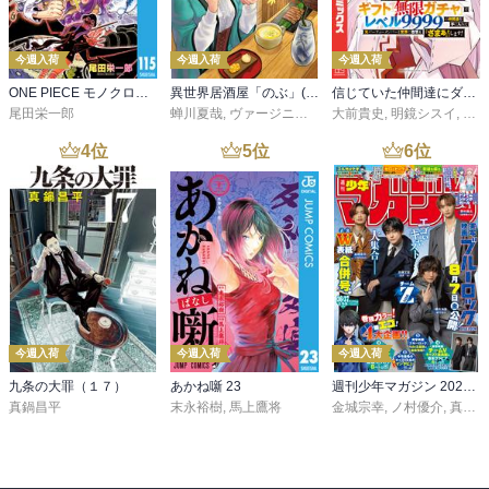
今週入荷
今週入荷
今週入荷
ONE PIECE モノクロ版 115
異世界居酒屋「のぶ」(22)
信じていた仲間達にダンジョン奥地で殺されかけたがギフト『無限ガチャ』でレベル９９９９の仲間達を手に入れて元パーティーメンバーと世界に復讐＆『ざまぁ！』します！（２３）
尾田栄一郎
蝉川夏哉
,
ヴァージニア二等兵
大前貴史
,
転
,
明鏡シスイ
,
ｔｅ
4
位
5
位
6
位
今週入荷
今週入荷
今週入荷
九条の大罪（１７）
あかね噺 23
週刊少年マガジン 2026年36・37号[2026年8月5日発売]
真鍋昌平
末永裕樹
,
馬上鷹将
金城宗幸
,
ノ村優介
,
真島ヒロ