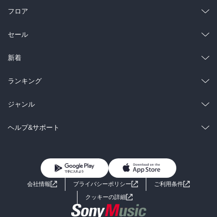
フロア
総合
コミック
セール
ラノベ
小説
総合
コミック
新着
雑誌・グラビア
ビジネス・実用
ラノベ
小説
総合
コミック
ランキング
BL・TL
雑誌・グラビア
ビジネス・実用
ラノベ
小説
総合
コミック
ジャンル
BL・TL
雑誌・グラビア
ビジネス・実用
ラノベ
小説
コミック
男性コミック
ヘルプ&サポート
BL・TL
雑誌・グラビア
ビジネス・実用
女性コミック
コミック誌
初めての方へ
ヘルプ
BL・TL
ライトノベル
男子向けラノベ
よくあるご質問
お問い合わせ
会社情報
プライバシーポリシー
ご利用条件
女子向けラノベ
小説
利用規約
クッキーの詳細
国内小説
海外小説