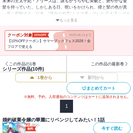
未来の王太子妃・アリーズは、誰もがうらやむ美貌と、艶やかな金
髪を持っていた。しかしある日、呪いをかけられ、瞳と髪の色が真
っ黒に変貌する。以来、“運命の相手”とまで慕っていた王太子ジグモ
ンドから忌み嫌われ、婚約破棄の危機に!!
もっと見る
失意のアリーズは唐突に思い出す。
自身が転生者であること。そして、婚約者であるジグモンドも転生
クーポン対象
10%OFF
2026.08.11まで
者で、前世では自分を虐めていた同級生の男子生徒であったこと
【10%OFFクーポン】サマーブックフェス2026！全
を！
フロアで使える
もう馬鹿にされたくない!! そう決意するアリーズに、辺境伯エドバル
トが手を差し伸べてきた。
この作品の1巻
この作品の最新巻
華麗なるリベンジ劇が、今、幕を開ける――！
シリーズ作品(
10
件)
1巻から
新刊から
毎月最終金曜更新！！
まとめてカート
※無料、予約、入荷通知のコンテンツはカートに追加されません。
1
婚約破棄令嬢の華麗にリベンジしてみたい！1話
¥
0
(税込)
今すぐ読む
無料