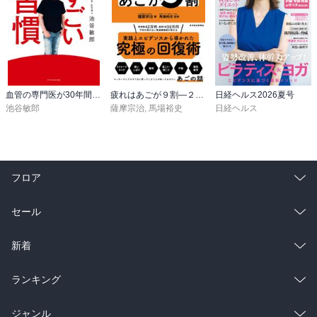
血管の専門医が30年間欠かさない すごい習慣
疲れはあごが９割―２４時間戦う脳と身体をリセットする技術
日経ヘルス2026夏号
池谷敏郎
薩摩宗治
,
馬場裕史
日経ヘルス
フロア
総合
コミック
セール
ラノベ
小説
総合
コミック
新着
雑誌・グラビア
ビジネス・実用
ラノベ
小説
総合
コミック
ランキング
BL・TL
雑誌・グラビア
ビジネス・実用
ラノベ
小説
総合
コミック
ジャンル