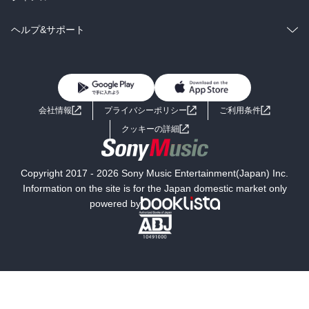
BL・TL
雑誌・グラビア
ビジネス・実用
ラノベ
小説
コミック
男性コミック
ヘルプ&サポート
BL・TL
雑誌・グラビア
ビジネス・実用
女性コミック
コミック誌
初めての方へ
ヘルプ
BL・TL
ライトノベル
男子向けラノベ
よくあるご質問
お問い合わせ
会社情報
プライバシーポリシー
ご利用条件
女子向けラノベ
小説
利用規約
クッキーの詳細
国内小説
海外小説
Copyright 2017 - 2026 Sony Music Entertainment(Japan) Inc.
ミステリー
SF
Information on the site is for the Japan domestic market only
powered by
歴史・時代小説
文学
雑誌
グラビア写真集
ボーイズラブ
ティーンズラブ