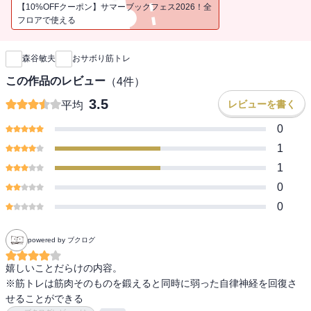
「なぜあの人は、私よりもたくさん食べているのにスタイルがいい
【10%OFFクーポン】サマーブックフェス2026！全
の？」――その秘密は、筋肉！筋肉をうまく使っていれば、「食べ
フロアで使える
新刊通知
ても勝手にやせる体」が手に入ります。もう、カロリーや糖質を気
にしなくてもいいんです！
森谷敏夫
おサボり筋トレ
最新の科学的知見にもとづき、効率的でラク～に続けられる「おサ
ボり筋トレ」なら、どんなに運動が嫌いな人でも、美しく健康にな
この作品のレビュー
（
4
件）
ることができます。〈出版社から〉これなら続けられる！いつの間
3.5
レビューを書く
平均
にか習慣になっていた！スタッフの間でも成果が出ています。ぜひ
たくさんの方に知っていただきたい「クセになるダイエット」で
0
す。
1
1
※こちらの作品は過去に他出版社より配信していた内容と同様とな
0
ります。重複購入にはお気を付けください
0
powered by ブクログ
嬉しいことだらけの内容。

※筋トレは筋肉そのものを鍛えると同時に弱った自律神経を回復さ
せることができる