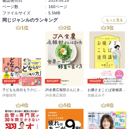
書誌発売日
:
2019.05.25
ページ数
:
160ページ
ファイルサイズ
:
5.5MB
同じジャンルのランキング
もっと見る
1
位
2
位
3
位
86%OFF
50%OFF
70%OFF
子どもも自分もラクになる どならない練習＋どならない叱り方【2冊合本版】
JA全農広報部さんにきいた 世界一おいしい野菜の食べ方
お嬢さまことば速修講座 改訂版
伊藤徳馬
JA全農広報部
加藤ゑみ子
4
位
5
位
6
位