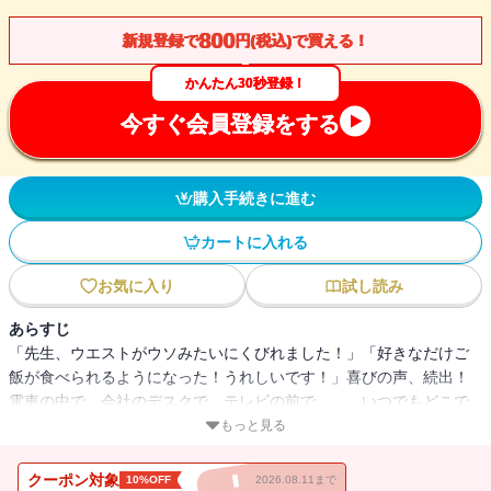
800
新規登録で
円(税込)で買える！
かんたん30秒登録！
今すぐ会員登録をする
購入手続きに進む
カートに入れる
お気に入り
試し読み
あらすじ
「先生、ウエストがウソみたいにくびれました！」「好きなだけご
飯が食べられるようになった！うれしいです！」喜びの声、続出！
電車の中で、会社のデスクで、テレビの前で……。いつでもどこで
も引き締めOK！
もっと見る
京大で受けたい授業・ナンバーワンの講義が待望の書籍化されたも
のの電子版！！
クーポン対象
10%OFF
2026.08.11まで