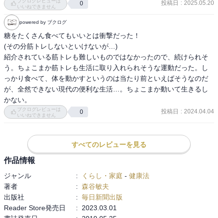
ブクログレビューは
投稿日
:
2025.05.20
0
いいねできません
powered by ブクログ
糖をたくさん食べてもいいとは衝撃だった！

(その分筋トレしないといけないが…)

紹介されている筋トレも難しいものではなかったので、続けられそ
う。ちょこまか筋トレも生活に取り入れられそうな運動だった。し
っかり食べて、体を動かすというのは当たり前といえばそうなのだ
が、全然できない現代の便利な生活…。ちょこまか動いて生きるし
かない。
ブクログレビューは
投稿日
:
2024.04.04
0
いいねできません
すべてのレビューを見る
作品情報
ジャンル
:
くらし・家庭
-
健康法
著者
:
森谷敏夫
出版社
:
毎日新聞出版
Reader Store発売日
:
2023.03.01