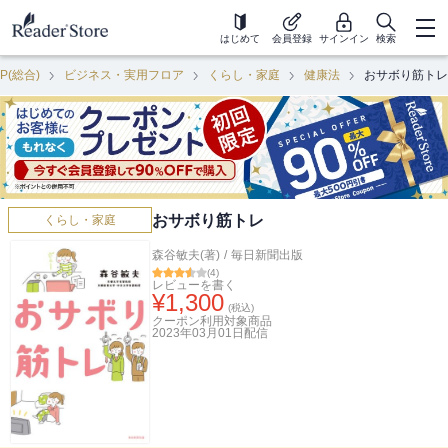
はじめて
会員登録
サインイン
検索
P(総合)
ビジネス・実用フロア
くらし・家庭
健康法
おサボり筋トレ
おサボり筋トレ
くらし・家庭
森谷敏夫(著)
/
毎日新聞出版
(
4
)
レビューを書く
¥
1,300
(税込)
クーポン利用対象商品
2023年03月01日
配信