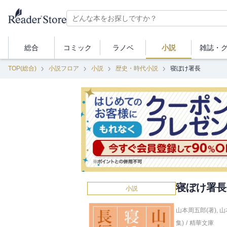
総合
コミック
ラノベ
小説
雑誌・
TOP(総合)
小説フロア
小説
歴史・時代小説
寝ぼけ署長
寝ぼけ署長
小説
山本周五郎(著)
,
山
集)
/
精華文庫