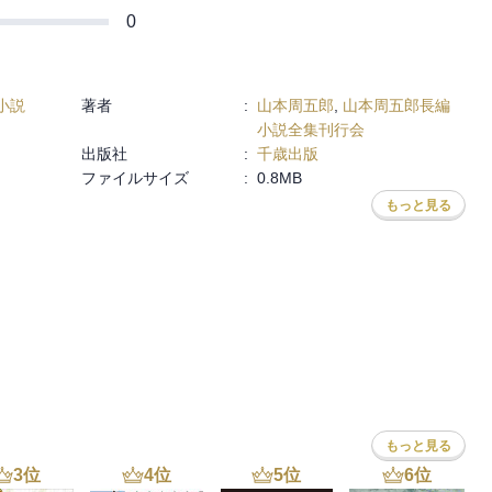
0
小説
著者
:
山本周五郎
,
山本周五郎長編
小説全集刊行会
出版社
:
千歳出版
ファイルサイズ
:
0.8MB
もっと見る
もっと見る
3
位
4
位
5
位
6
位