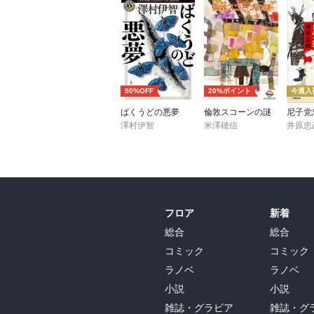
50%OFF
20%ポイント
今週入
ばくうどの悪夢
倫敦スコーンの謎
澤村伊智
米澤穂信
井原忠
フロア
新着
総合
総合
コミック
コミック
ラノベ
ラノベ
小説
小説
雑誌・グラビア
雑誌・グ