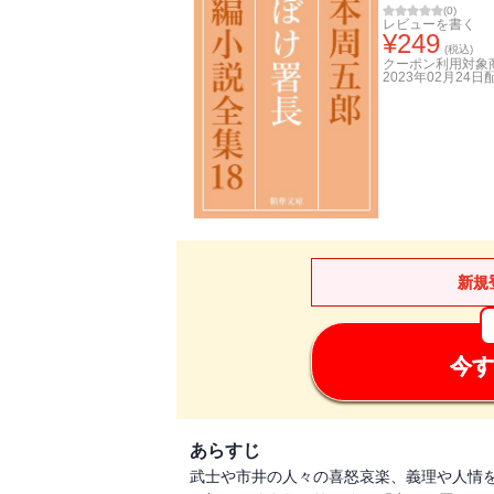
(
0
)
レビューを書く
¥
249
(税込)
クーポン利用対象
2023年02月24日
新規
今す
あらすじ
武士や市井の人々の喜怒哀楽、義理や人情