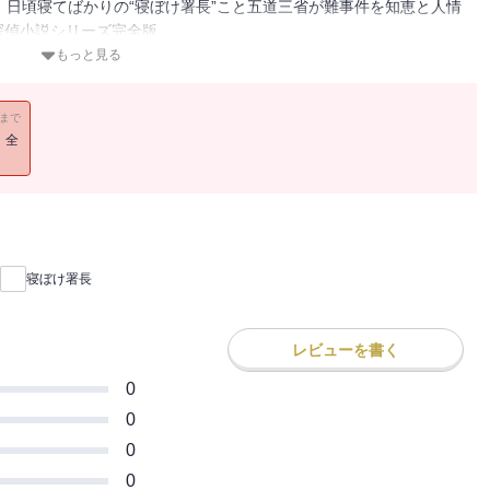
。日頃寝てばかりの“寝ぼけ署長”こと五道三省が難事件を知恵と人情
探偵小説シリーズ完全版。
もっと見る
11まで
！全
寝ぼけ署長
レビューを書く
0
0
0
0