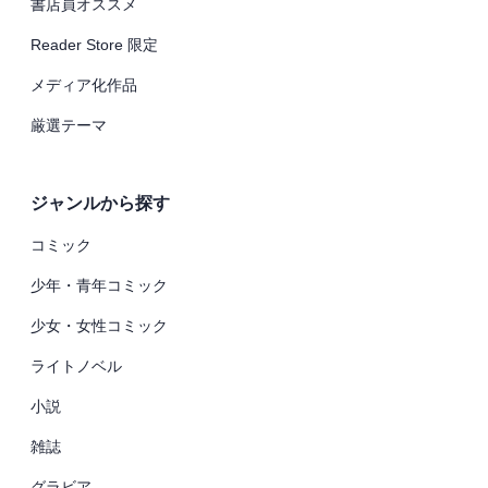
書店員オススメ
Reader Store 限定
メディア化作品
厳選テーマ
ジャンルから探す
コミック
少年・青年コミック
少女・女性コミック
ライトノベル
小説
雑誌
グラビア