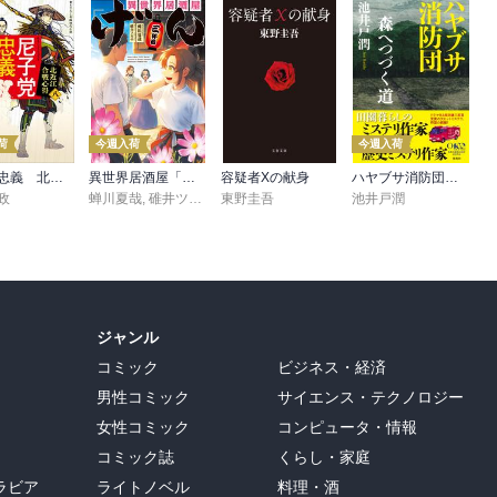
荷
今週入荷
今週入荷
尼子党忠義 北近江合戦心得〈八〉
異世界居酒屋「げん」三杯目
容疑者Xの献身
ハヤブサ消防団 森へつづく道
政
蝉川夏哉
,
碓井ツカサ
東野圭吾
池井戸潤
ジャンル
コミック
ビジネス・経済
男性コミック
サイエンス・テクノロジー
女性コミック
コンピュータ・情報
コミック誌
くらし・家庭
ラビア
ライトノベル
料理・酒