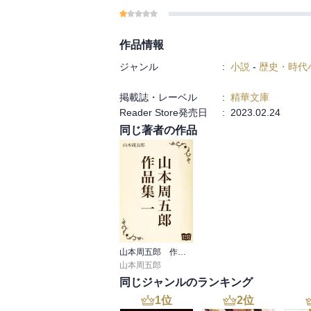
作品情報
ジャンル
:
小説
-
歴史・時代
掲載誌・レーベル
:
精華文庫
Reader Store発売日
:
2023.02.24
同じ著者の作品
山本周五郎 作品集
山本周五郎
同じジャンルのランキング
1
位
2
位