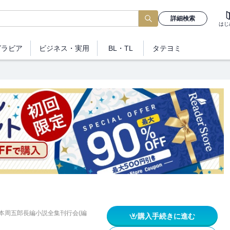
詳細検索
はじ
グラビア
ビジネス
・実用
BL・TL
タテヨミ
本周五郎長編小説全集刊行会(編
購入手続きに進む