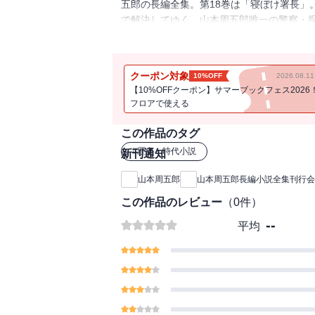
五郎の長編全集。第18巻は「寝ぼけ署長」
で解決してゆく、山本周五郎唯一の警察・
■目次
中央銀行三十万円紛失事件
海南氏恐喝事件
クーポン対象
10%OFF
2026.08.
一粒の真珠
【10%OFFクーポン】サマーブックフェス2026
新生座事件
フロアで使える
眼の中の砂
夜毎十二時
この作品のタグ
毛骨屋親分
#
歴史・時代小説
新刊通知
十目十指
我が歌終る
山本周五郎
山本周五郎長編小説全集刊行会
最後の挨拶
この作品のレビュー
（
0
件）
--
平均