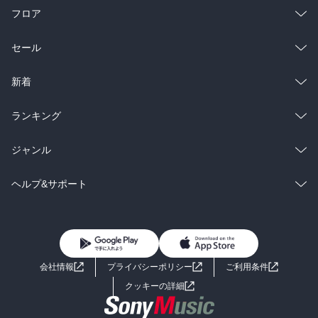
ることにもふと思い当たる。さらに多くの人が言葉を残さぬまま、
フロア
残せぬまま、命を落とした。

そのことに慄然とする。

総合
コミック
セール
ドレスデンは壊滅的に破壊された後、奇跡のような復興を遂げる。
ラノベ
小説
多くの建物が再建され、街はいま、昔を思わせる美しい姿を見せ
総合
コミック
新着
る。

だが、ところどころに、残骸が残る。

雑誌・グラビア
ビジネス・実用
ラノベ
小説
総合
コミック
ランキング
１８世紀バロック様式の聖母教会もその１つである。美しく復元さ
れた教会には、粉々になった礎石が遺されている。

BL・TL
雑誌・グラビア
ビジネス・実用
ラノベ
小説
総合
コミック
ジャンル
惨事の記憶を留めるように。
BL・TL
雑誌・グラビア
ビジネス・実用
ラノベ
小説
コミック
男性コミック
ヘルプ&サポート
BL・TL
雑誌・グラビア
ビジネス・実用
女性コミック
コミック誌
初めての方へ
ヘルプ
BL・TL
ライトノベル
男子向けラノベ
よくあるご質問
お問い合わせ
会社情報
プライバシーポリシー
ご利用条件
女子向けラノベ
小説
利用規約
クッキーの詳細
国内小説
海外小説