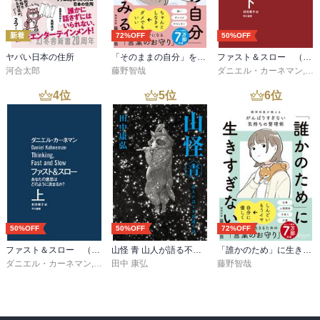
ソードである。

新着
72%OFF
50%OFF
当時、捕虜としてドレスデンにいたカート・ボネガット・ジュニア
が、後年、この爆撃を題材に、『スローターハウス5』を書いてい
ヤバい日本の住所
「そのままの自分」を生きてみる 精神科医が教える自分を責めない気持ちの整理術 (特装版)
ファスト＆スロー （下）
る。彼ら、捕虜たちは爆撃後に生じた大量の遺体の処理にあたるの
河合太郎
藤野智哉
ダニエル・カーネマン
,
村
だ。そのままでは伝染病蔓延につながるからである。遺体の破片を
4
位
5
位
6
位
集め、できる限りの身元調査をし、遺体を火葬する。大変な作業だ
った。

後のハリウッドスター、ジェームズ・ステュアートは、（ドレスデ
ン爆撃に関与しているかどうかはわからないが）爆撃側にいた。多
くの米兵同様、アメリカからイギリスへと渡り、フランスやドイツ
に任務飛行をした。彼自身は生き延びたが、多くの戦友がその間、
死亡した。志願兵ではあったが、帰国後、実年齢よりも老熟した外
観になったのは、おそらく、戦争のせいと思われる。

50%OFF
50%OFF
72%OFF
爆撃側も危険な任務であり、敵側に撃ち落される機、あるいは燃料
ファスト＆スロー （上）
山怪 青 山人が語る不思議な話
「誰かのため」に生きすぎない 精神科医が教えるがんばりすぎない気持ちの整理術 (特装版)
不足などで帰還できず途中で墜落する機も多かった。

ダニエル・カーネマン
,
村井章子
田中 康弘
藤野智哉
多くの人々の証言から、怖ろしい地獄が浮かびあがる。

一方で、ここに収録されているのが、「生き延びた人」の言葉であ