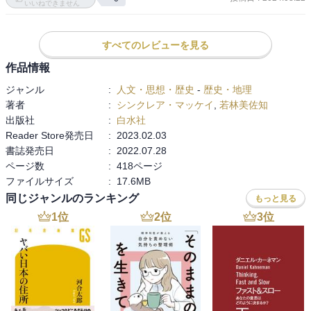
いいねできません
地上で地獄を体験した人々に加え、攻撃した側、命令した側の視点
があるのも本書の特長で、より多面的に捉えることができるように
正直、私は怖いです。歴史を学べば学ぶほど恐怖を感じています。
なっている。

すべてのレビューを見る
この先、私たちの生きる世界がどうなるのか、改めてこの本を読ん
で恐れを感じたのでありました。

作品情報
一通りの爆撃ならば、防空壕で難を逃れることは可能だったろう。

しかし、この爆撃では、何度にも分け、大量の爆弾が投下され、地
ジャンル
:
人文・思想・歴史
-
歴史・地理
原爆や大空襲を経験した日本にとってもこの本で提起されている問
上では火災嵐が起こった。片付けのために地上に出た人は炎にまか
著者
:
シンクレア・マッケイ
,
若林美佐知
題は重要な意味を持っているのではないでしょうか。
れ、熱を逃れて水中にいてさえ焼け死んだ。大気中の酸素が減り、
出版社
:
白水社
逃げることができずに倒れた人、壕の中で窒息した人も多い。

Reader Store発売日
:
2023.02.03
命拾いをしたが、火災のためか、大気中に漂っていた有毒物質のた
書誌発売日
:
2022.07.28
めか、失明してしまった人もいる。

ページ数
:
418ページ
ファイルサイズ
:
17.6MB
１つ引っかかるのは、３度目の爆撃で、機銃掃射を受けたと証言し
同じジャンルのランキング
もっと見る
ている人々がいることだ。攻撃してくる兵士の顔まで見えたという
1
位
2
位
3
位
のだが、研究者（本書の著者も）によれば、爆撃機が飛ぶ高度と速
度を考えれば機銃掃射は現実的ではなく、兵士はガスマスクを着け
ていたはずなので、顔が見えることもありえない、というのだ。し
たがって、これは証言者の思い違いであろう、というのだが。

妄想でそうしたものが見えるのだろうか。

事実がどちらであったにせよ、どこかざらりとしたものが残るエピ