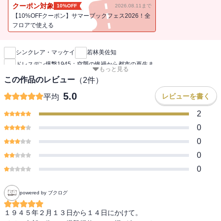
設がないにもかかわらず、英米軍から三度も無差別爆撃され、焼夷
クーポン対象
10%OFF
2026.08.11まで
弾の空襲火災によって灰燼に帰し、25000人の市民が殺害された。本
【10%OFFクーポン】サマーブックフェス2026！全
書は、英国の歴史ノンフィクション作家が、市井の人々の体験と見
フロアで使える
新刊通知
聞をもとに、ドレスデンの壊滅と再生を物語る歴史書だ。
「ドレスデン爆撃」については、広島・長崎と同様に「戦争の悲
シンクレア・マッケイ
若林美佐知
劇」の象徴として長く語り継がれ、さまざまな研究がなされてき
ドレスデン爆撃1945：空襲の惨禍から都市の再生ま
た。本書はそのような蓄積をもとに、個人と家族の物語に焦点を当
もっと見る
てつつ、空襲以前から、三波にわたる空襲の恐怖と火災の脅威、戦
この作品のレビュー
（
2
件）
後の混乱と東独時代、現在の復興までを詳細に叙述している。独英
5.0
レビューを書く
平均
米の当事者の多様な証言、日記、手紙など新史料を駆使して肉声を
再現し、都市の多難な歩みを克明に描いている。
2
「耳を傾けてもらえるのを待っている大勢の声がある。その多くが
0
初めて聞かれるものである」。ウクライナが戦火に見舞われている
0
今、本書には耳を傾けるべき声が満ちている。
0
0
powered by ブクログ
１９４５年２月１３日から１４日にかけて。
