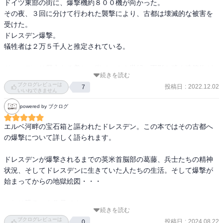
ドイツ東部の街に、爆撃機約８００機が向かった。

その夜、３回に分けて行われた襲撃により、古都は壊滅的な被害を
受けた。

ドレスデン爆撃。

犠牲者は２万５千人と推定されている。

ドレスデンは歴史ある美しい街で、１８世紀の面影を残す建築物が
続きを読む
多く並び、文化・芸術の中心地でもあった。

ブクログレビューは
投稿日
:
2022.12.02
7
第二次世界大戦終盤、戦況はほぼ決しつつあり、果たしてこの美し
いいねできません
い街、軍事的に重要な意味があるわけでもない街を爆撃することに
powered by ブクログ
意味があったのか。このあたりは当時から連合国側でも異論もあっ
たようである。

エルベ河畔の宝石箱と謳われたドレスデン。この本ではその古都へ
が、いずれにしろ、ことは決まり、爆撃は行われた。

の爆撃について詳しく語られます。

本書は、ドレスデン市立公文書館に保管された、多くの人々の日
ドレスデンが爆撃されるまでの英米首脳部の葛藤、兵士たちの精神
記・手紙・断章・証言をもとに、爆撃の一夜とその前後を描き出す
状況、そしてドレスデンに生きていた人たちの生活。そして爆撃が
ものである。

始まってからの地獄絵図・・・

医学者・ユダヤ人・学童・年長者、老若男女さまざまな人々が語る
その一夜は、万華鏡のように、都市を襲った災厄の姿を立体的に立
これは恐るべき作品です。

ち上がらせる。

続きを読む
ブクログレビューは
災厄、いや地獄そのものの姿である。

投稿日
:
2024.08.22
0