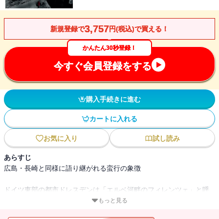
3,757
新規登録で
円(税込)で買える！
かんたん30秒登録！
今すぐ会員登録をする
購入手続きに進む
カートに入れる
お気に入り
試し読み
あらすじ
広島・長崎と同様に語り継がれる蛮行の象徴
ドイツ東部の都市ドレスデンは「エルベ河畔のフィレンツェ」と呼
ばれ、豊かな歴史と文化、自然に恵まれ、教会や古都の街並み、陶
もっと見る
磁器や音楽で知られていた。しかし1945年2月13日～14日、軍事施