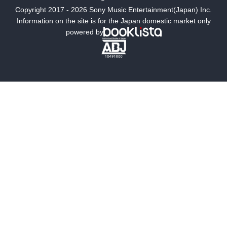
Copyright 2017 - 2026 Sony Music Entertainment(Japan) Inc.
ミステリー
SF
Information on the site is for the Japan domestic market only
powered by
歴史・時代小説
文学
雑誌
グラビア写真集
ボーイズラブ
ティーンズラブ
人文・思想・歴史
社会・政治・法律
ビジネス・経済
サイエンス・テクノロジー
コンピュータ・情報
くらし・家庭
料理・酒
ファッション・美容・ダイエット
ホビー&カルチャー
スポーツ・アウトドア