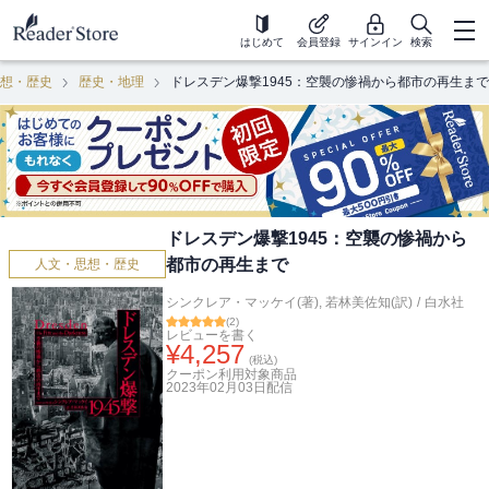
はじめて
会員登録
サインイン
検索
想・歴史
歴史・地理
ドレスデン爆撃1945：空襲の惨禍から都市の再生まで
ドレスデン爆撃1945：空襲の惨禍から
都市の再生まで
人文・思想・歴史
シンクレア・マッケイ(著)
,
若林美佐知(訳)
/
白水社
(
2
)
レビューを書く
¥
4,257
(税込)
クーポン利用対象商品
2023年02月03日
配信