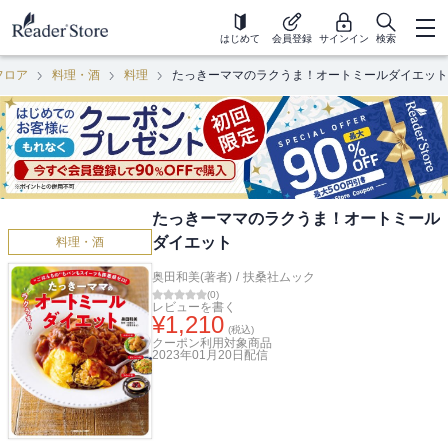
はじめて
会員登録
サインイン
検索
フロア
料理・酒
料理
たっきーママのラクうま！オートミールダイエット
たっきーママのラクうま！オートミール
ダイエット
料理・酒
奥田和美(著者)
/
扶桑社ムック
(
0
)
レビューを書く
¥
1,210
(税込)
クーポン利用対象商品
2023年01月20日
配信