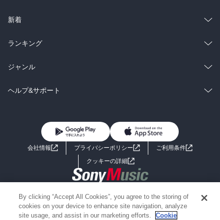
ラノベ
小説
総合
コミック
新着
雑誌・グラビア
ビジネス・実用
ラノベ
小説
総合
コミック
ランキング
BL・TL
雑誌・グラビア
ビジネス・実用
ラノベ
小説
総合
コミック
ジャンル
BL・TL
雑誌・グラビア
ビジネス・実用
ラノベ
小説
コミック
男性コミック
ヘルプ&サポート
BL・TL
雑誌・グラビア
ビジネス・実用
女性コミック
コミック誌
初めての方へ
ヘルプ
BL・TL
ライトノベル
男子向けラノベ
よくあるご質問
お問い合わせ
会社情報
プライバシーポリシー
ご利用条件
女子向けラノベ
小説
利用規約
クッキーの詳細
国内小説
海外小説
Copyright 2017 - 2026 Sony Music Entertainment(Japan) Inc.
By clicking “Accept All Cookies”, you agree to the storing of
ミステリー
SF
Information on the site is for the Japan domestic market only
cookies on your device to enhance site navigation, analyze
powered by
site usage, and assist in our marketing efforts.
Cookie