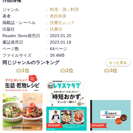
作品情報
いお肉でお腹がいっぱいになるので、節約にもおすすめです。
ジャンル
:
料理・酒
-
料理
さらに、たっきーママさんの夫が実際に食べてやせた「2週間ダイエ
著者
:
奥田和美
ットプログラム」も見逃せません！なんと実践したたっきーママの
掲載誌・レーベル
:
扶桑社ムック
ご主人が2週間で体重が-3kg、体脂肪は-7%、ウエストが-6cm！（著
出版社
:
扶桑社
者調べ）マネするだけで健康的にダイエットできます。
Reader Store発売日
:
2023.01.20
61レシピを掲載。全レシピにカロリー、糖質量、食物繊維量の表示
書誌発売日
:
2023.01.18
つき。
ページ数
:
64ページ
ファイルサイズ
:
39.4MB
栄養監修：加藤彩子（管理栄養士）
同じジャンルのランキング
もっと見る
1
位
2
位
3
位
※この商品は固定レイアウトで作成されており、タブレットなど大
きいディスプレイを備えた端末で読むことに適しています。また、
文字列のハイライトや検索、辞書の参照、引用などの機能が使用で
きません。
50%OFF
30%OFF