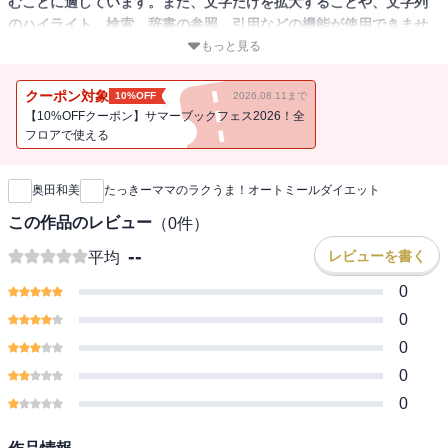
むことに適しています。また、文字だけを拡大することや、文字列
のハイライト、検索、辞書の参照、引用などの機能が使用できませ
ん。
もっと見る
テレビで話題を集めたオートミールダイエットレシピの決定版！
クーポン対象
10%OFF
2026.08.11まで
【10%OFFクーポン】サマーブックフェス2026！全
オートミールレシピを投稿するSNSが話題のたっきーママさんによ
フロアで使える
新刊通知
るレシピ集、第2弾。
奥田和美
たっきーママのラクうま！オートミールダイエット
2022年のヒット商品としてますます手に入りやすくなったオートミ
ールですが、「においが苦手」「飽きてしまった」「おいしく食べ
この作品のレビュー
（
0
件）
られない」という声が多いのも事実。そこで、オートミールのマジ
--
レビューを書く
平均
シャン・たっきーママさんが、オートミールを徹底的においしくア
レンジするレシピを考案しました。
0
0
本書では、ボリューム満点のチャーハン、どんぶりものといった
0
「ごはんもの」や、読者さんからリクエストの多かったパンやスイ
0
ーツを掲載。罪悪感なしにスイーツが食べられる幸せをかみしめて
ください。
0
さらに、からあげやハンバーグなどオートミールを利用したメイン
おかずもご紹介。これが絶品！オートミールが入っているので少な