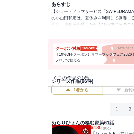
あらすじ
【ショートドラマサービス「SWIPEDRA
の小山田和宏は、夏休みを利用して療養す
ない。違和感を感じた和宏は両親にそのこ
変の『正体』に気づいてしまった…。
クーポン対象
10%OFF
2026.08.
【10%OFFクーポン】サマーブックフェス2026
フロアで使える
この作品の1巻
シリーズ作品(
66
件)
1巻から
新刊
1
2
ぬらりひょんの棲む家第61話
¥
180
(税込)
【ショートドラマサービ