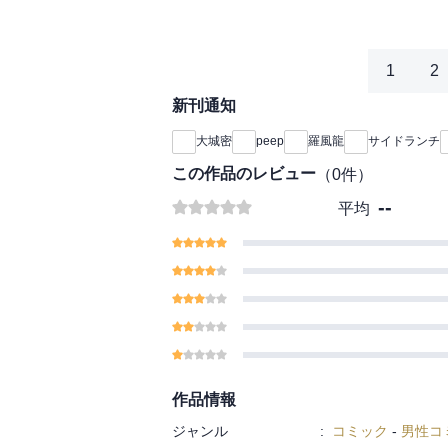
1
2
新刊通知
大城密
peep
羅風龍
サイドランチ
この作品のレビュー
（
0
件）
--
平均
作品情報
ジャンル
:
コミック
-
男性コ