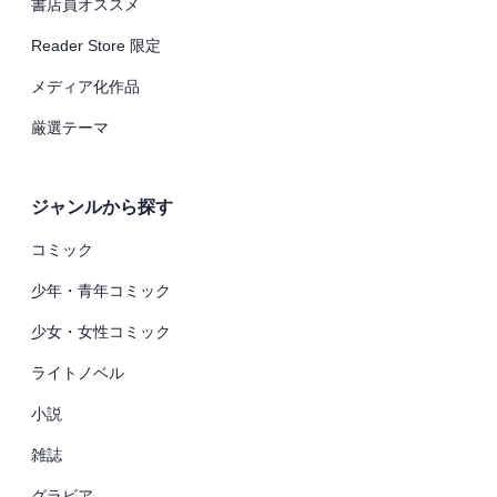
書店員オススメ
Reader Store 限定
メディア化作品
厳選テーマ
ジャンルから探す
コミック
少年・青年コミック
少女・女性コミック
ライトノベル
小説
雑誌
グラビア