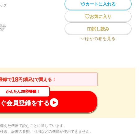
カートに入れる
ック
お気に入り
商品
試し読み
配信
ほかの巻を見る
18
登録で
円(税込)で買える！
かんたん30秒登録！
ぐ会員登録をする
備えた機器で読むことに適しています。
検索、辞書の参照、引用などの機能が使用できません。