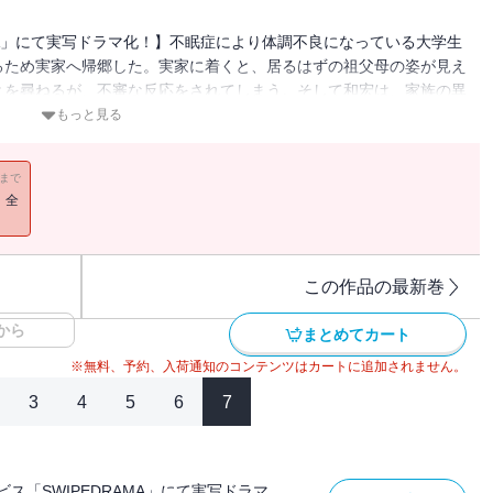
MA」にて実写ドラマ化！】不眠症により体調不良になっている大学生
るため実家へ帰郷した。実家に着くと、居るはずの祖父母の姿が見え
とを尋ねるが、不審な反応をされてしまう。そして和宏は、家族の異
もっと見る
11まで
！全
この作品の最新巻
から
まとめてカート
※無料、予約、入荷通知のコンテンツはカートに追加されません。
3
4
5
6
7
ス「SWIPEDRAMA」にて実写ドラマ