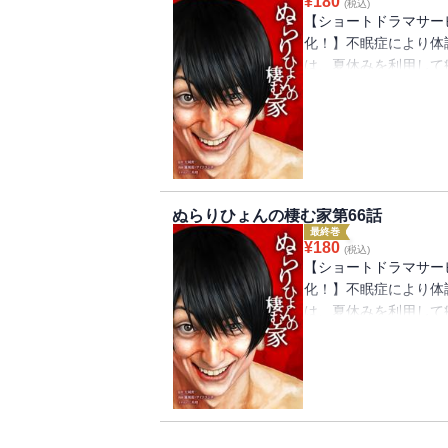
¥
180
(税込)
【ショートドラマサービ
化！】不眠症により体
は、夏休みを利用して
と、居るはずの祖父母
親にそのことを尋ねる
宏は、家族の異変の『
ぬらりひょんの棲む家第66話
最終巻
¥
180
(税込)
【ショートドラマサービ
化！】不眠症により体
は、夏休みを利用して
と、居るはずの祖父母
親にそのことを尋ねる
宏は、家族の異変の『