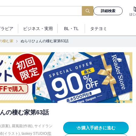
詳細検索
はじ
グラビア
ビジネス
・実用
BL・TL
タテヨミ
の棲む家
ぬらりひょんの棲む家第63話
んの棲む家第63話
p(原案)
,
羅風龍(作画)
,
サイドラン
購入手続きに進む
靖(イラスト)
,
taskey STUDIO(監