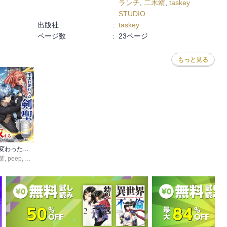
ランチ
,
二木靖
,
taskey
STUDIO
出版社
:
taskey
ページ数
:
23ページ
もっと見る
生まれ変わった剣聖、剣士が冷遇される魔術至上主義の学園で無双する
葉
p
,
peep
,
染野静也
,
桑島黎音
,
taskey STUDIO