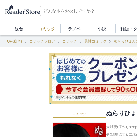
総合
コミック
ラノベ
小説
雑誌・
TOP(総合)
コミックフロア
コミック
男性コミック
ぬらりひょん
ぬらりひょ
コミック
大城密(原作)
,
pee
チ(編集協力)
,
二木