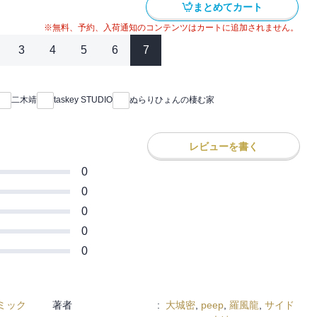
まとめてカート
※無料、予約、入荷通知のコンテンツはカートに追加されません。
3
4
5
6
7
二木靖
taskey STUDIO
ぬらりひょんの棲む家
レビューを書く
0
0
0
0
0
ミック
著者
:
大城密
,
peep
,
羅風龍
,
サイド