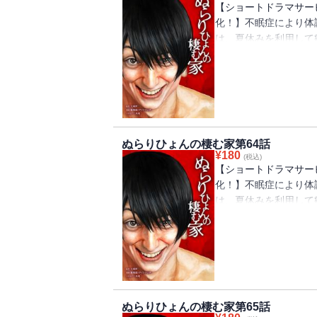
【ショートドラマサービ
化！】不眠症により体
は、夏休みを利用して
と、居るはずの祖父母
親にそのことを尋ねる
宏は、家族の異変の『
ぬらりひょんの棲む家第64話
¥
180
(税込)
【ショートドラマサービ
化！】不眠症により体
は、夏休みを利用して
と、居るはずの祖父母
親にそのことを尋ねる
宏は、家族の異変の『
ぬらりひょんの棲む家第65話