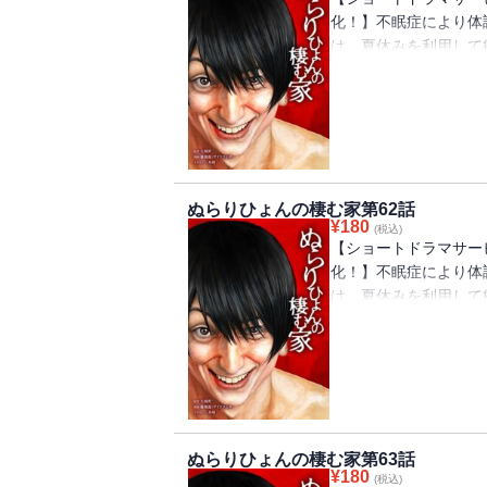
化！】不眠症により体
は、夏休みを利用して
と、居るはずの祖父母
親にそのことを尋ねる
宏は、家族の異変の『
ぬらりひょんの棲む家第62話
¥
180
(税込)
【ショートドラマサービ
化！】不眠症により体
は、夏休みを利用して
と、居るはずの祖父母
親にそのことを尋ねる
宏は、家族の異変の『
ぬらりひょんの棲む家第63話
¥
180
(税込)