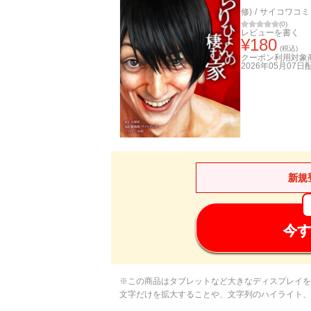
修)
/
サイコワコミ
(
0
)
レビューを書く
¥
180
(税込)
クーポン利用対象
2026年05月07日
新規
今す
※この商品はタブレットなど大きなディスプレイを
文字だけを拡大することや、文字列のハイライト、