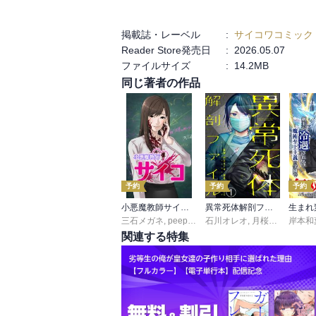
掲載誌・レーベル
:
サイコワコミック
Reader Store発売日
:
2026.05.07
ファイルサイズ
:
14.2MB
同じ著者の作品
予約
予約
予約
小悪魔教師サイコ【タテヨミ】
異常死体解剖ファイル（分冊版）
三石メガネ
,
peep
,
taskey STUDIO
石川オレオ
,
月桜しおり
岸本和
,
pee
関連する特集