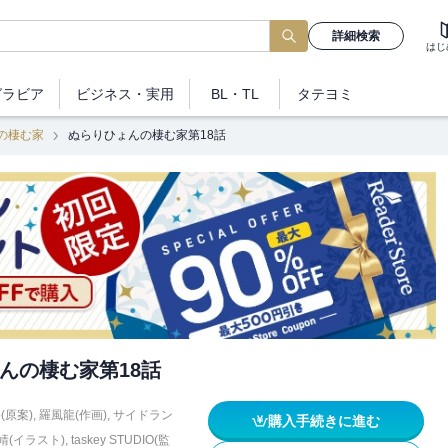
詳細検索
はじ
グラビア
ビジネス
・実用
BL・TL
タテヨミ
の棲む家
ぬらりひょんの棲む家第18話
んの棲む家第18話
p(原案)
,
羅風龍(作画)
,
サイドラン
購入手続きに進む
靖(イラスト)
,
taskey STUDIO(監