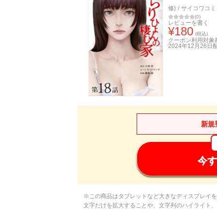
修)
/
サイコワコミ
(
0
)
レビューを書く
¥
180
(税込)
クーポン利用対象
2024年12月26日
新規
今す
※この商品はタブレットなど大きなディスプレイを
文字だけを拡大することや、文字列のハイライト、