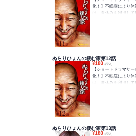
化！】不眠症により体
は、夏休みを利用して
と、居るはずの祖父母
親にそのことを尋ねる
宏は、家族の異変の『
ぬらりひょんの棲む家第12話
¥
180
(税込)
【ショートドラマサービ
化！】不眠症により体
は、夏休みを利用して
と、居るはずの祖父母
親にそのことを尋ねる
宏は、家族の異変の『
ぬらりひょんの棲む家第13話
¥
180
(税込)