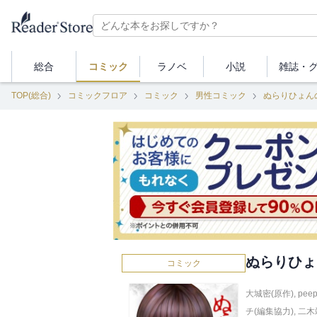
総合
コミック
ラノベ
小説
雑誌・
TOP(総合)
コミックフロア
コミック
男性コミック
ぬらりひょん
ぬらりひょ
コミック
大城密(原作)
,
pee
チ(編集協力)
,
二木