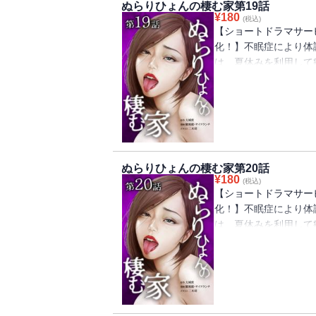
ぬらりひょんの棲む家第19話
¥
180
(税込)
【ショートドラマサービ
化！】不眠症により体
は、夏休みを利用して
と、居るはずの祖父母
親にそのことを尋ねる
宏は、家族の異変の『
ぬらりひょんの棲む家第20話
¥
180
(税込)
【ショートドラマサービ
化！】不眠症により体
は、夏休みを利用して
と、居るはずの祖父母
親にそのことを尋ねる
宏は、家族の異変の『