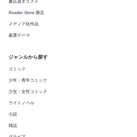
書店員オススメ
Reader Store 限定
メディア化作品
厳選テーマ
ジャンルから探す
コミック
少年・青年コミック
少女・女性コミック
ライトノベル
小説
雑誌
グラビア