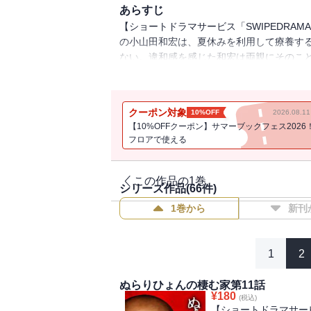
あらすじ
【ショートドラマサービス「SWIPEDRA
の小山田和宏は、夏休みを利用して療養す
ない。違和感を感じた和宏は両親にそのこ
変の『正体』に気づいてしまった…。
クーポン対象
10%OFF
2026.08.
【10%OFFクーポン】サマーブックフェス2026
フロアで使える
この作品の1巻
シリーズ作品(
66
件)
1巻から
新刊
1
2
ぬらりひょんの棲む家第11話
¥
180
(税込)
【ショートドラマサービ