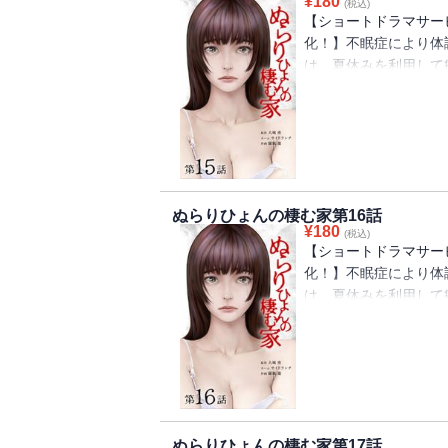
¥
180
(税込)
【ショートドラマサービ
化！】不眠症により体
は、夏休みを利用して
と、居るはずの祖父母
親にそのことを尋ねる
宏は、家族の異変の『
ぬらりひょんの棲む家第16話
¥
180
(税込)
【ショートドラマサービ
化！】不眠症により体
は、夏休みを利用して
と、居るはずの祖父母
親にそのことを尋ねる
宏は、家族の異変の『
ぬらりひょんの棲む家第17話