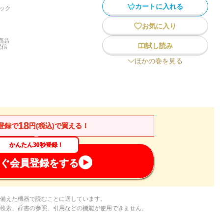
カートに入れる
ック
お気に入り
商品
試し読み
配信
ほかの巻を見る
18
登録で
円(税込)で買える！
かんたん30秒登録！
ぐ会員登録をする
備えた機器で読むことに適しています。
検索、辞書の参照、引用などの機能が使用できません。