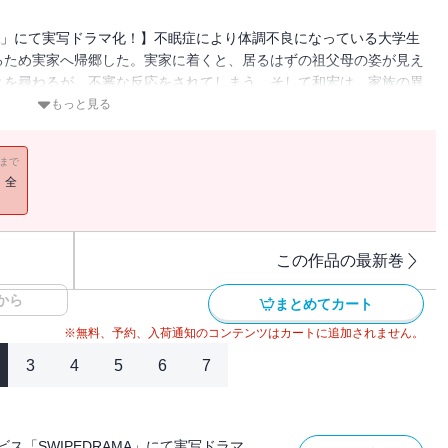
MA」にて実写ドラマ化！】不眠症により体調不良になっている大学生
るため実家へ帰郷した。実家に着くと、居るはずの祖父母の姿が見え
とを尋ねるが、不審な反応をされてしまう。そして和宏は、家族の異
もっと見る
11まで
！全
この作品の最新巻
から
まとめてカート
※無料、予約、入荷通知のコンテンツはカートに追加されません。
3
4
5
6
7
ス「SWIPEDRAMA」にて実写ドラマ