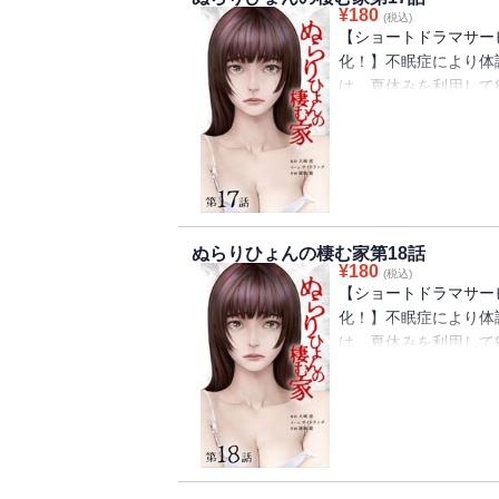
¥
180
(税込)
【ショートドラマサービ
化！】不眠症により体
は、夏休みを利用して
と、居るはずの祖父母
親にそのことを尋ねる
宏は、家族の異変の『
ぬらりひょんの棲む家第18話
¥
180
(税込)
【ショートドラマサービ
化！】不眠症により体
は、夏休みを利用して
と、居るはずの祖父母
親にそのことを尋ねる
宏は、家族の異変の『