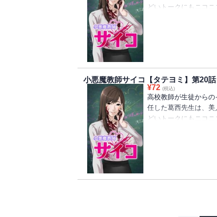
どいトークにもニコニ
生徒を幸せにするため
手が忍び寄る。しかし
サイコパスだと。
小悪魔教師サイコ【タテヨミ】第20話
¥
72
(税込)
高校教師が生徒からの
任した葛西先生は、美
どいトークにもニコニ
生徒を幸せにするため
手が忍び寄る。しかし
サイコパスだと。