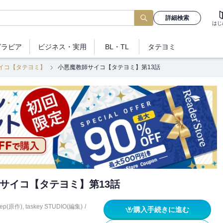
詳細検索
はじ
グラビア
ビジネス
・実用
BL・TL
タテヨミ
イコ【タテヨミ】
小悪魔教師サイコ【タテヨミ】第13話
サイコ【タテヨミ】第13話
ep(原作)
,
taskey STUDIO(編集)
/
購入手続きに進む