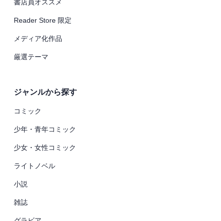
書店員オススメ
Reader Store 限定
メディア化作品
厳選テーマ
ジャンルから探す
コミック
少年・青年コミック
少女・女性コミック
ライトノベル
小説
雑誌
グラビア