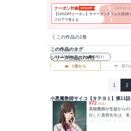
クーポン対象
10%OFF
2026.08.
【10%OFFクーポン】サマーブックフェス2026
フロアで使える
この作品の1巻
この作品のタグ
#
タテ読みコミック（男性向け）
シリーズ作品(
170
件)
1巻から
新刊
1
2
小悪魔教師サイコ【タテヨミ】第11話
¥
72
(税込)
高校教師が生徒からの
任した葛西先生は、美
どいトークにもニコニ
生徒を幸せにするため