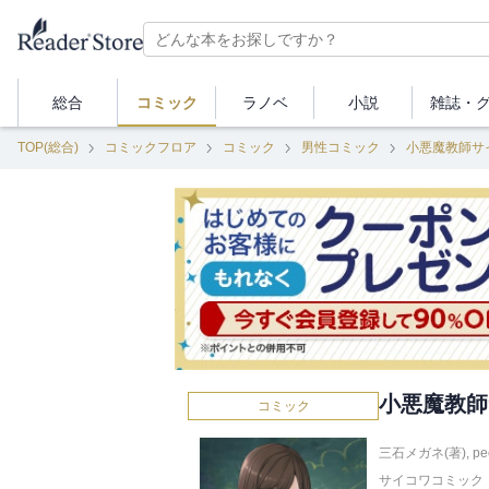
総合
コミック
ラノベ
小説
雑誌・
TOP(総合)
コミックフロア
コミック
男性コミック
小悪魔教師サ
小悪魔教師
コミック
三石メガネ(著)
,
pe
サイコワコミック