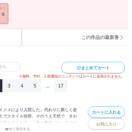
11まで
！全
この作品の最新巻
から
まとめてカート
※無料、予約、入荷通知のコンテンツはカートに追加されません。
3
4
5
...
17
イジメにより入院した。代わりに新しく赴
カートに入れる
人でスタイル抜群。そのうえ天然で、きわ
コ応じてくれる。「私が教師になったのは
お気に入り
」と笑う彼女にまで、悪い生徒たちの魔の
全て表示する