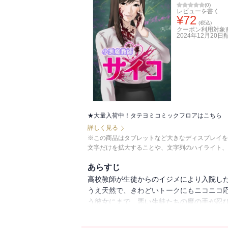
(
0
)
レビューを書く
¥
72
(税込)
クーポン利用対象
2024年12月20日
★大量入荷中！タテヨミコミックフロアはこちら
詳しく見る
※この商品はタブレットなど大きなディスプレイを
文字だけを拡大することや、文字列のハイライト、
あらすじ
高校教師が生徒からのイジメにより入院し
うえ天然で、きわどいトークにもニコニコ
う彼女にまで、悪い生徒たちの魔の手が忍
だと。