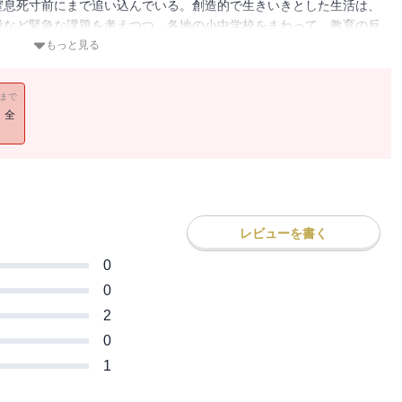
窒息死寸前にまで追い込んでいる。創造的で生きいきとした生活は、
殺など緊急な課題を考えつつ、各地の小中学校をまわって、教育の反
もっと見る
11まで
！全
レビューを書く
0
0
2
0
1