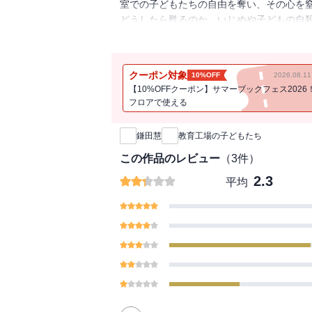
室での子どもたちの自由を奪い、その心を
どうしたら甦るのか。いじめや子どもの自
動化の実態を明らかにする。
クーポン対象
10%OFF
2026.08.
【10%OFFクーポン】サマーブックフェス2026
フロアで使える
新刊通知
鎌田慧
教育工場の子どもたち
この作品のレビュー
（
3
件）
2.3
平均