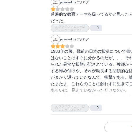
powered by ブクログ
普遍的な教育テーマを扱ってるかと思ったら
だった。
ブクログレビューは
0
いいねできません
powered by ブクログ
1983年の著。戦前の日本の状況について
はないことはすぐに分かるのだが、、、そ
られた異常な状態が記されている。教師か
する締め付けや、それが助長する閉鎖的な
がまかり通っていたなんて、衝撃である。
たまたま、これらのことに触れずに生きてこ
あるいは、見えていなかっただけなのか。

最近、体罰やいじめの問題が毎日のように
はない。手段や現れ方には多少の変化がある
ブクログレビューは
0
人間は見慣れてしまうと、その事柄につい
いいねできません
て、本当に見えなくなってしまう、良くな
過ごしていることはないだろうか。新聞の
飛ばしてはいないだろうか。
