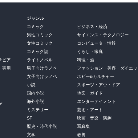
ジャンル
コミック
ビジネス・経済
男性コミック
サイエンス・テクノロジー
女性コミック
コンピュータ・情報
コミック誌
くらし・家庭
ラビア
ライトノベル
料理・酒
・実用
男子向けラノベ
ファッション・美容・ダイエッ
女子向けラノベ
ホビー&カルチャー
小説
スポーツ・アウトドア
国内小説
地図・ガイド
海外小説
エンターテイメント
グ
ミステリー
芸術・アート
SF
映画・音楽・演劇
歴史・時代小説
写真集
文学
教養