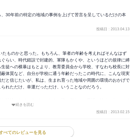
、30年前の特定の地域の事例を上げて苦言を呈しているだけの本
投稿日
:
2013.04.13
書いたものかと思った。もちろん、筆者の年齢を考えればそんなはず
れぐらい、時代錯誤で封建的、軍隊もかくや、というほどの規律に縛
ら生徒への横暴はもとより、教育委員会から学校、すなわち校長に対
隠蔽体質など、自分が学校に通う年齢だったこの時代に、こんな現実
嘘だと信じたいが、私は、生まれ育った地域や周囲の環境のおかげで
られただけ、幸運だっただけ、いうことなのだろう。

取り沙汰されているが、これらは皆、何もここ最近に始まったことで
続きを読む
としても、そもそもの根源は何も変わっていないのだ。

投稿日
:
2013.02.15
て何も感じなくなってしまう、見ないふりをすることが普通になっ
い順応力があるという。自分に直接の被害がないことに甘んじて、見
、戦慄するような教育現場の実態を報じた記事を、「またか」と読み
すべてのレビューを見る