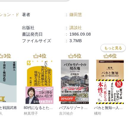
一冊だった。
ション・ド
著者
:
鎌田慧
出版社
:
講談社
書誌発売日
:
1986.09.08
ファイルサイズ
:
3.7MB
もっと見る
3
位
4
位
5
位
6
位
荷
30%OFF
と戦国武将
80代になるとたいていボケるか死ぬ。70代は神様から与えられた特別な時間
バブルリゾートの現在地 区分所有という迷宮
バカと無知―人間、この不都合な生きもの―（新潮新書）
人
林真理子
吉川祐介
橘玲