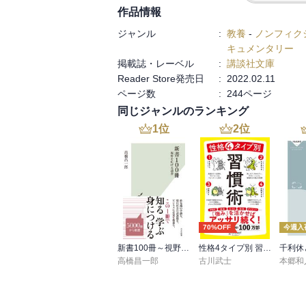
沈黙は同罪に等しい。

作品情報
自戒の意味も含め、非常に考えさせられる
ジャンル
:
教養
-
ノンフィク
キュメンタリー
掲載誌・レーベル
:
講談社文庫
Reader Store発売日
:
2022.02.11
ページ数
:
244ページ
同じジャンルのランキング
1
位
2
位
70%OFF
今週入
新書100冊～視野を広げる読書～
性格4タイプ別 習慣術
千利休
高橋昌一郎
古川武士
本郷和