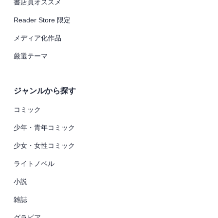
書店員オススメ
Reader Store 限定
メディア化作品
厳選テーマ
ジャンルから探す
コミック
少年・青年コミック
少女・女性コミック
ライトノベル
小説
雑誌
グラビア