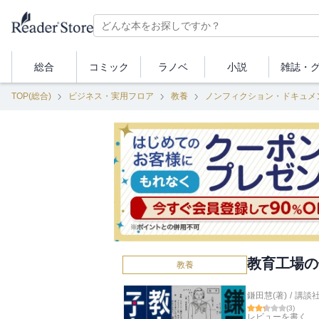
総合
コミック
ラノベ
小説
雑誌・
TOP(総合)
ビジネス・実用フロア
教養
ノンフィクション・ドキュメ
教育工場の
教養
鎌田慧(著)
/
講談
(
3
)
レビューを書く