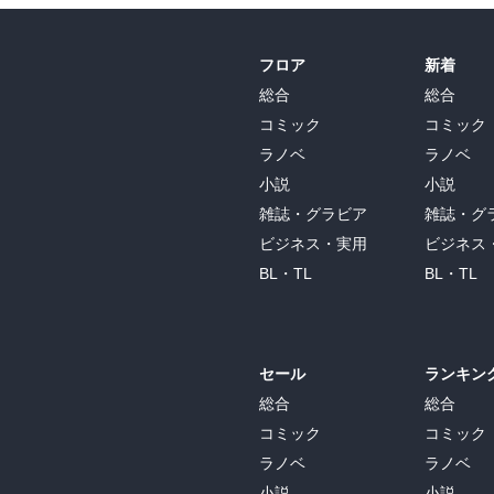
フロア
新着
総合
総合
コミック
コミック
ラノベ
ラノベ
小説
小説
雑誌・グラビア
雑誌・グ
ビジネス・実用
ビジネス
BL・TL
BL・TL
セール
ランキン
総合
総合
コミック
コミック
ラノベ
ラノベ
小説
小説