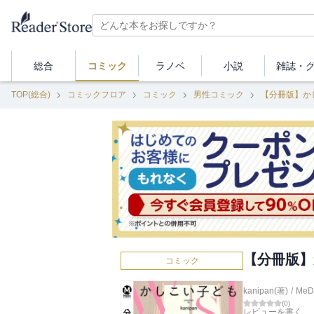
総合
コミック
ラノベ
小説
雑誌・
TOP(総合)
コミックフロア
コミック
男性コミック
【分冊版】か
【分冊版】
コミック
kanipan(著)
/
MeD
(
0
)
レビューを書く