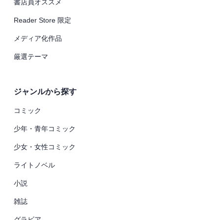
書店員オススメ
Reader Store 限定
メディア化作品
厳選テーマ
ジャンルから探す
コミック
少年・青年コミック
少女・女性コミック
ライトノベル
小説
雑誌
グラビア