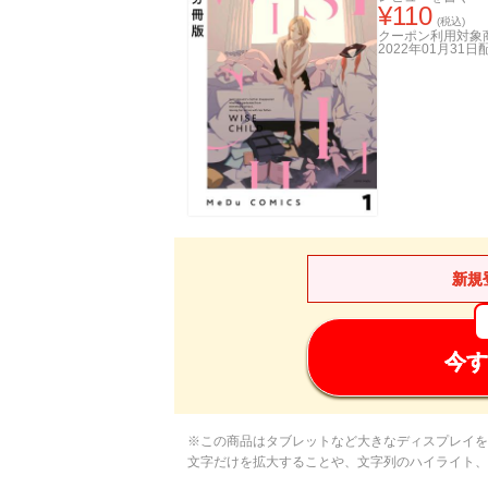
¥
110
(税込)
クーポン利用対象
2022年01月31日
新規
今す
※この商品はタブレットなど大きなディスプレイを
文字だけを拡大することや、文字列のハイライト、