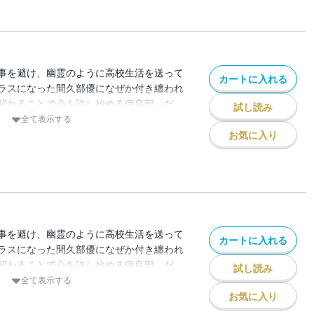
C MeDu』掲載時のものです。単行本版と
ざいます。
事を避け、幽霊のように高校生活を送って
カートに入れる
ラスになった間久部優になぜか付き纏われ
関わることで心を許し始める伊良部。だ
試し読み
事情があってーー？
全て表示する
もな倫理は通用しない。逃げて、迷って、
お気に入り
。
C MeDu』掲載時のものです。単行本版と
ざいます。
事を避け、幽霊のように高校生活を送って
カートに入れる
ラスになった間久部優になぜか付き纏われ
関わることで心を許し始める伊良部。だ
試し読み
事情があってーー？
全て表示する
もな倫理は通用しない。逃げて、迷って、
お気に入り
。