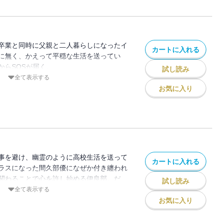
ざいます。
卒業と同時に父親と二人暮らしになったイ
カートに入れる
に無く、かえって平穏な生活を送ってい
からSOSが届く。
試し読み
不安、羞恥心と世間体ーー。振り回される
全て表示する
ら進む物語。
お気に入り
C MeDu』掲載時のものです。単行本版と
ざいます。
事を避け、幽霊のように高校生活を送って
カートに入れる
ラスになった間久部優になぜか付き纏われ
関わることで心を許し始める伊良部。だ
試し読み
事情があってーー？
全て表示する
もな倫理は通用しない。逃げて、迷って、
お気に入り
。