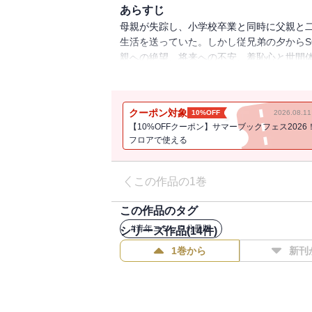
あらすじ
母親が失踪し、小学校卒業と同時に父親と
生活を送っていた。しかし従兄弟の夕からS
親への絶望、将来への不安、羞恥心と世間
※この作品は『COMIC MeDu』掲載時
クーポン対象
10%OFF
2026.08.
【10%OFFクーポン】サマーブックフェス2026
フロアで使える
この作品の1巻
この作品のタグ
#
青年コミック分冊版
シリーズ作品(
14
件)
1巻から
新刊