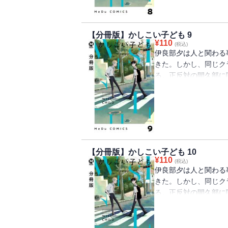
※この作品は『COMI
【分冊版】かしこい子ども 9
内容が異なる場合がご
¥
110
(税込)
伊良部夕は人と関わる
きた。しかし、同じク
る。正反対の間久部に
が、間久部にはある
血の繋がり同士にまと
出会ったふたりの物語
※この作品は『COMI
【分冊版】かしこい子ども 10
内容が異なる場合がご
¥
110
(税込)
伊良部夕は人と関わる
きた。しかし、同じク
る。正反対の間久部に
が、間久部にはある
血の繋がり同士にまと
出会ったふたりの物語