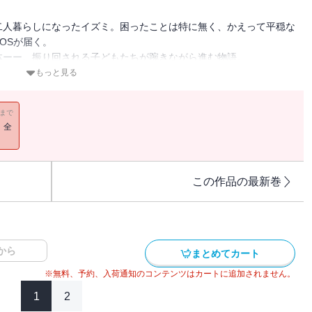
二人暮らしになったイズミ。困ったことは特に無く、かえって平穏な
OSが届く。
体ーー。振り回される子どもたちが踠きながら進む物語。
もっと見る
のものです。単行本版と内容が異なる場合がございます。
11まで
！全
この作品の最新巻
から
まとめてカート
※無料、予約、入荷通知のコンテンツはカートに追加されません。
1
2