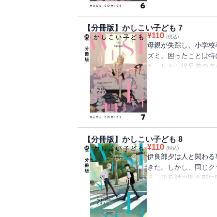
内容が異なる場合がご
【分冊版】かしこい子ども 7
¥
110
(税込)
母親が失踪し、小学校
ズミ。困ったことは特
た。しかし従兄弟の夕
親への絶望、将来への
子どもたちが踠きなが
※この作品は『COMI
内容が異なる場合がご
【分冊版】かしこい子ども 8
¥
110
(税込)
伊良部夕は人と関わる
きた。しかし、同じク
る。正反対の間久部に
が、間久部にはある
血の繋がり同士にまと
出会ったふたりの物語