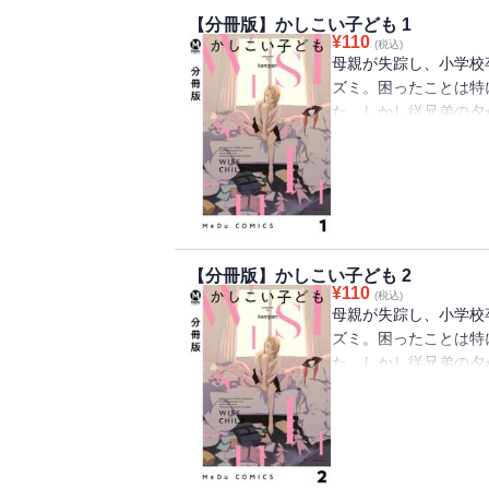
【分冊版】かしこい子ども 1
¥
110
(税込)
母親が失踪し、小学校
ズミ。困ったことは特
た。しかし従兄弟の夕
親への絶望、将来への
子どもたちが踠きなが
※この作品は『COMI
内容が異なる場合がご
【分冊版】かしこい子ども 2
¥
110
(税込)
母親が失踪し、小学校
ズミ。困ったことは特
た。しかし従兄弟の夕
親への絶望、将来への
子どもたちが踠きなが
※この作品は『COMI
内容が異なる場合がご