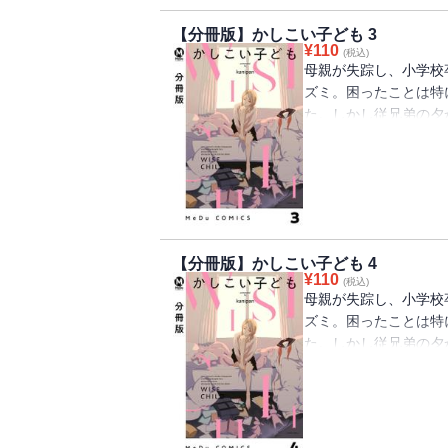
【分冊版】かしこい子ども 3
¥
110
(税込)
母親が失踪し、小学校
ズミ。困ったことは特
た。しかし従兄弟の夕
親への絶望、将来への
子どもたちが踠きなが
※この作品は『COMI
内容が異なる場合がご
【分冊版】かしこい子ども 4
¥
110
(税込)
母親が失踪し、小学校
ズミ。困ったことは特
た。しかし従兄弟の夕
親への絶望、将来への
子どもたちが踠きなが
※この作品は『COMI