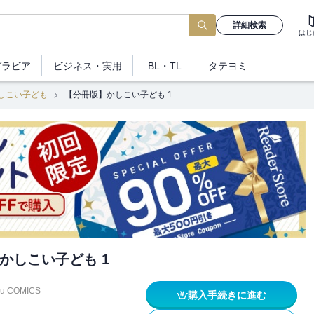
詳細検索
はじ
グラビア
ビジネス
・実用
BL・TL
タテヨミ
しこい子ども
【分冊版】かしこい子ども 1
かしこい子ども 1
u COMICS
購入手続きに進む