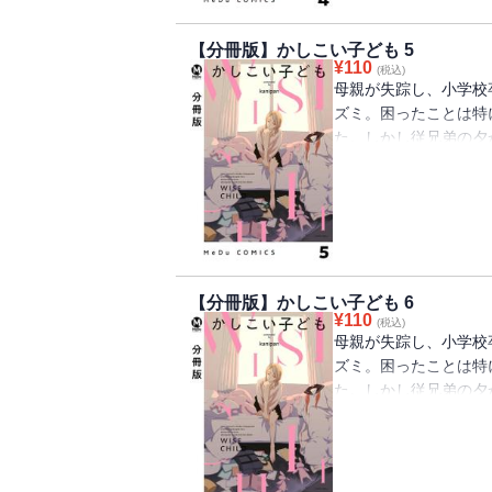
内容が異なる場合がご
【分冊版】かしこい子ども 5
¥
110
(税込)
母親が失踪し、小学校
ズミ。困ったことは特
た。しかし従兄弟の夕
親への絶望、将来への
子どもたちが踠きなが
※この作品は『COMI
内容が異なる場合がご
【分冊版】かしこい子ども 6
¥
110
(税込)
母親が失踪し、小学校
ズミ。困ったことは特
た。しかし従兄弟の夕
親への絶望、将来への
子どもたちが踠きなが
※この作品は『COMI