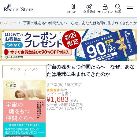
はじめて
会員登録
サインイン
検索
カルチャー
宇宙の魂をもつ仲間たちへ なぜ、あなたは地球に生まれてきたのか
宇宙の魂をもつ仲間たちへ なぜ、あな
エンターテイメン
たは地球に生まれてきたのか
ト
洪正幸(著)
/
徳間書店
(
2
)
レビューを書く
¥
1,683
(税込)
クーポン利用対象商品
2021年04月27日
配信