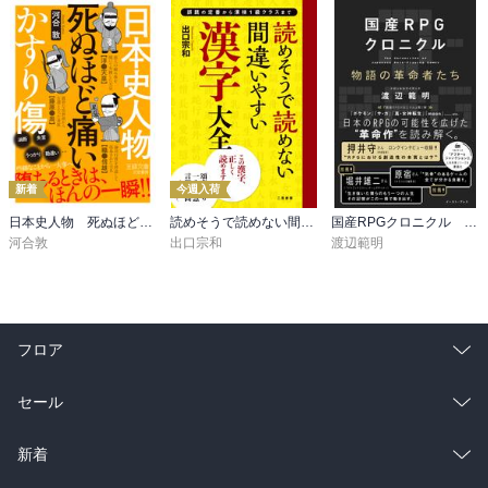
新着
今週入荷
日本史人物 死ぬほど痛いかすり傷
読めそうで読めない間違いやすい漢字 大全
国産RPGクロニクル 物語の革命者たち
河合敦
出口宗和
渡辺範明
フロア
総合
コミック
セール
ラノベ
小説
総合
コミック
新着