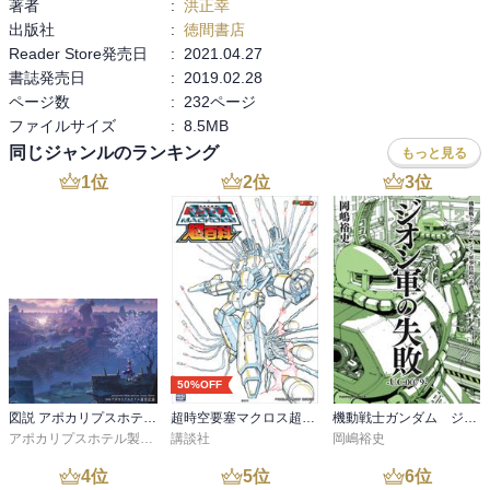
著者
:
洪正幸
出版社
:
徳間書店
Reader Store発売日
:
2021.04.27
書誌発売日
:
2019.02.28
ページ数
:
232ページ
ファイルサイズ
:
8.5MB
同じジャンルのランキング
もっと見る
1
位
2
位
3
位
50%OFF
図説 アポカリプスホテル運営記録
超時空要塞マクロス超百科
機動戦士ガンダム ジオン軍事技術の系譜 ジオン軍の失敗 U.C.0079
アポカリプスホテル製作委員会
講談社
岡嶋裕史
4
位
5
位
6
位