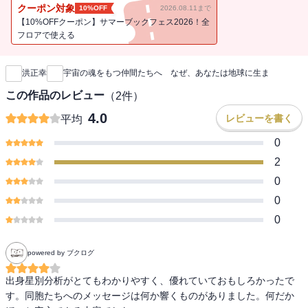
そんな、地球へ光を届けるために悲しみを背負って生まれてきた、
クーポン対象
10%OFF
2026.08.11まで
すべての魂たちへ、
【10%OFFクーポン】サマーブックフェス2026！全
宇宙人の魂を理解する手助けと、「自分の個性を愛し、それぞれの
フロアで使える
新刊通知
人が光輝く」
愛と目覚めのスピリチュアル・メッセージを届けます。
洪正幸
宇宙の魂をもつ仲間たちへ なぜ、あなたは地球に生ま
この作品のレビュー
（
2
件）
4.0
レビューを書く
平均
0
2
0
0
0
powered by ブクログ
出身星別分析がとてもわかりやすく、優れていておもしろかったで
す。同胞たちへのメッセージは何か響くものがありました。何だか