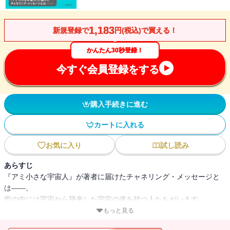
1,183
新規登録で
円(税込)で買える！
かんたん30秒登録！
今すぐ会員登録をする
購入手続きに進む
カートに入れる
お気に入り
試し読み
あらすじ
『アミ小さな宇宙人』が著者に届けたチャネリング・メッセージと
は――。
世の中には宇宙から飛来した宇宙の魂を持つ人たちがいます。
それゆえに、周囲から孤立したり、深い孤独のうちにおかれること
もっと見る
も少なくありません。