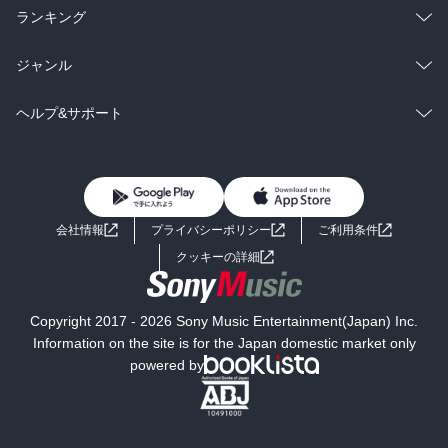
雑誌・グラビア
ビジネス・実用
ラノベ
小説
総合
コミック
ランキング
BL・TL
雑誌・グラビア
ビジネス・実用
ラノベ
小説
総合
コミック
ジャンル
BL・TL
雑誌・グラビア
ビジネス・実用
ラノベ
小説
コミック
男性コミック
ヘルプ&サポート
BL・TL
雑誌・グラビア
ビジネス・実用
女性コミック
コミック誌
初めての方へ
ヘルプ
BL・TL
ライトノベル
男子向けラノベ
よくあるご質問
お問い合わせ
会社情報
プライバシーポリシー
ご利用条件
女子向けラノベ
小説
利用規約
クッキーの詳細
国内小説
海外小説
Copyright 2017 - 2026 Sony Music Entertainment(Japan) Inc.
ミステリー
SF
Information on the site is for the Japan domestic market only
powered by
歴史・時代小説
文学
雑誌
グラビア写真集