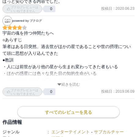
ほっと安心できる内容でした。
ブクログレビューは
投稿日
:
2020.06.23
0
いいねできません
powered by ブクログ
宇宙の魂を持つ仲間たちへ

○あらすじ

筆者はある日突然、過去世がほかの星であることや世の摂理につい
て頭に思想が入り込んできた

●教訓

・人には前世があり他の星から生まれ変わってきた者もいる

・ほかの惑星には色々な見た目の知的生命がいる

・自らが光となり人を思いやり導くことが大切
続きを読む
ブクログレビューは
投稿日
:
2019.06.09
0
いいねできません
すべてのレビューを見る
作品情報
ジャンル
:
エンターテイメント
-
サブカルチャー