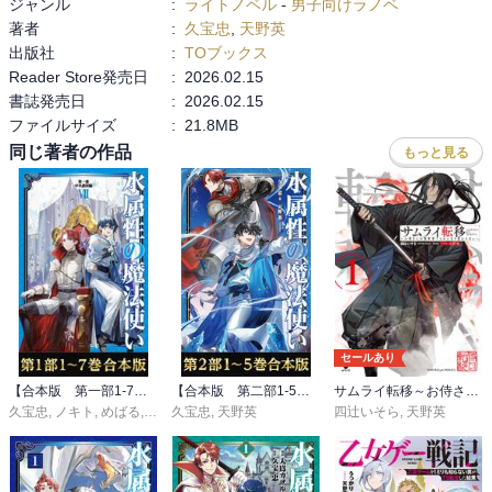
ジャンル
:
ライトノベル
-
男子向けラノベ
著者
:
久宝忠
,
天野英
出版社
:
TOブックス
Reader Store発売日
:
2026.02.15
書誌発売日
:
2026.02.15
ファイルサイズ
:
21.8MB
同じ著者の作品
もっと見る
セールあり
【合本版 第一部1-7巻】水属性の魔法使い
【合本版 第二部1-5巻】水属性の魔法使い
サムライ転移～お侍さんは異世界でもあんまり変わらない～
久宝忠
,
ノキト
,
めばる
,
天野英
久宝忠
,
天野英
四辻いそら
,
天野英