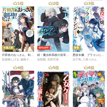
1
位
2
位
3
位
今週入荷
50%OFF
新着
片田舎のおっさん、剣聖になる 11 ～ただの田舎の剣術師範だったのに、大成した弟子たちが俺を放ってくれない件～
続・魔法科高校の劣等生 メイジアン・カンパニー(11)
悪役令嬢、ブラコンにジョブチェンジします９【電子特典付き】
佐賀崎しげる
,
鍋島テツヒロ
佐島勤
,
石田可奈
浜千鳥
,
八美☆わん
4
位
5
位
6
位