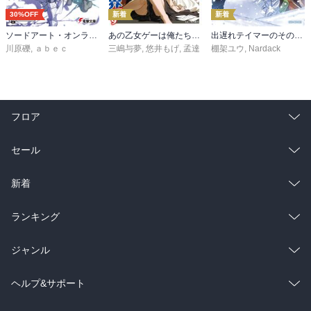
30%OFF
新着
新着
ソードアート・オンライン29 ユナイタル・リングVIII
あの乙女ゲーは俺たちに厳しい世界です 6
出遅れテイマーのその日暮らし 16
川原礫
,
ａｂｅｃ
三嶋与夢
,
悠井もげ
,
孟達
棚架ユウ
,
Nardack
フロア
総合
コミック
セール
ラノベ
小説
総合
コミック
新着
雑誌・グラビア
ビジネス・実用
ラノベ
小説
総合
コミック
ランキング
BL・TL
雑誌・グラビア
ビジネス・実用
ラノベ
小説
総合
コミック
ジャンル
BL・TL
雑誌・グラビア
ビジネス・実用
ラノベ
小説
コミック
男性コミック
ヘルプ&サポート