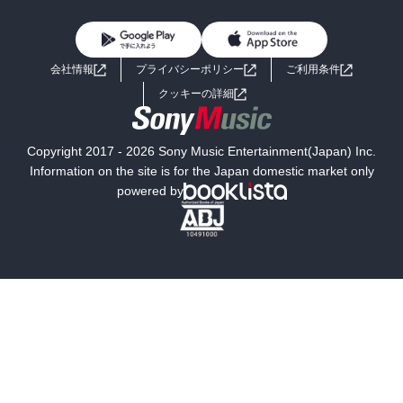
BL・TL
雑誌・グラビア
ビジネス・実用
女性コミック
コミック誌
初めての方へ
ヘルプ
BL・TL
ライトノベル
男子向けラノベ
よくあるご質問
お問い合わせ
会社情報
プライバシーポリシー
ご利用条件
女子向けラノベ
小説
利用規約
クッキーの詳細
国内小説
海外小説
Copyright 2017 - 2026 Sony Music Entertainment(Japan) Inc.
ミステリー
SF
Information on the site is for the Japan domestic market only
powered by
歴史・時代小説
文学
雑誌
グラビア写真集
ボーイズラブ
ティーンズラブ
人文・思想・歴史
社会・政治・法律
ビジネス・経済
サイエンス・テクノロジー