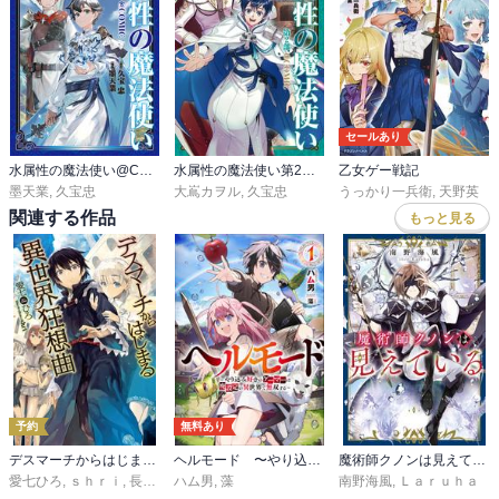
セールあり
水属性の魔法使い@COMIC
水属性の魔法使い第2部@COMIC
乙女ゲー戦記
墨天業
,
久宝忠
大嶌カヲル
,
久宝忠
うっかり一兵衛
,
天野英
関連する作品
もっと見る
予約
無料あり
デスマーチからはじまる異世界狂想曲
ヘルモード 〜やり込み好きのゲーマーは廃設定の異世界で無双する〜
魔術師クノンは見えている
愛七ひろ
,
ｓｈｒｉ
,
長浜めぐみ
ハム男
,
藻
南野海風
,
Ｌａｒｕｈａ