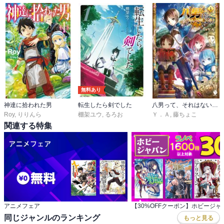
無料あり
神達に拾われた男
転生したら剣でした
八男って、それはないでしょう！
Roy
,
りりんら
棚架ユウ
,
るろお
Ｙ．Ａ
,
藤ちょこ
関連する特集
アニメフェア
同じジャンルのランキング
もっと見る