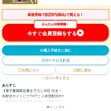
820
新規登録で
円(税込)で買える！
かんたん30秒登録！
今すぐ会員登録をする
購入手続きに進む
カートに入れる
お気に入り
試し読み
ほかの巻を見る
あらすじ
【電子書籍限定書き下ろしSS】付き！
各配信サイトにてTVアニメ絶賛配信中!!
「敵を知り己を知るカギは、温泉です！」
かつてない大戦を前に、束の間の休息へ!?
もっと見る