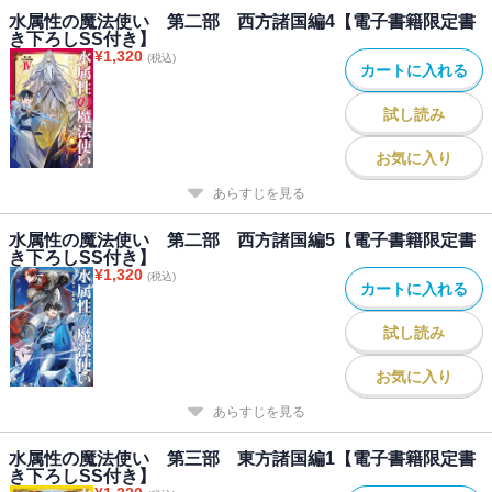
水属性の魔法使い 第二部 西方諸国編4【電子書籍限定書
長さん（現職）と、少し変わったキャリアを積み重ねてきました。
き下ろしSS付き】
涼とアベルのバディ感が最も強く出ている・・・・・・と筆者が感
¥
1,320
(税込)
じている「第三部 東方諸国編」。読者の皆様にも、そう感じても
カートに入れる
らえると嬉しいなと思いながら書いております。
試し読み
お気に入り
あらすじを見る
水属性の魔法使い 第二部 西方諸国編5【電子書籍限定書
き下ろしSS付き】
¥
1,320
(税込)
カートに入れる
試し読み
お気に入り
あらすじを見る
水属性の魔法使い 第三部 東方諸国編1【電子書籍限定書
き下ろしSS付き】