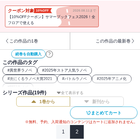
シリーズ累計120万部突破！（電子書籍含む）
コミカライズ第一部8巻と同日発売！
クーポン対象
10%OFF
2026.08.11まで
【10%OFFクーポン】サマーブックフェス2026！全
フロアで使える
チョオウチ帝国が皇宮を急襲し、東方諸国を統べる超大国ダーウェ
イに宣戦布告した。帝国兵の“幻人”は涼ですら苦戦する強者たちだ。
この作品の1巻
この作品の最新巻
ナイトレイ王国の正式な使者となった今、見過ごすことはできな
い。すぐさまリュン皇子軍に同行し戦場へ向かうと、極めた水魔法
続巻を自動購入
で数千の敵を無力化し将軍を虜獲。褒賞として温泉地ヨースの離宮
この作品のタグ
を貸し渡されることに。お風呂大好き！ とさっそく向かった先で
邂逅したのは、将として友軍を率いるシェイライ卿――以前刃を交
#
異世界ラノベ
#
2025年ストア人気ラノベ
わした暗殺者で？
#
次にくるラノベ大賞2021
#
バトルラノベ
#
2025年アニメ化
謎が謎を呼ぶ東方諸国の陰謀。徐々に明かされていく幻人たちの目
#
戦記ラノベ
的。
シリーズ作品(
19
件)
全て表示する
かつてない大戦を前に束の間の休息を満喫する、最強水魔法使いの
1巻から
新刊から
気ままな冒険譚！
まとめてカート
※無料、予約、入荷通知のコンテンツはカートに追加されません。
著者：久宝忠
1
2
九州在住。
早稲田大学第一文学部を卒業後、外資系コンサル、学校の先生、社