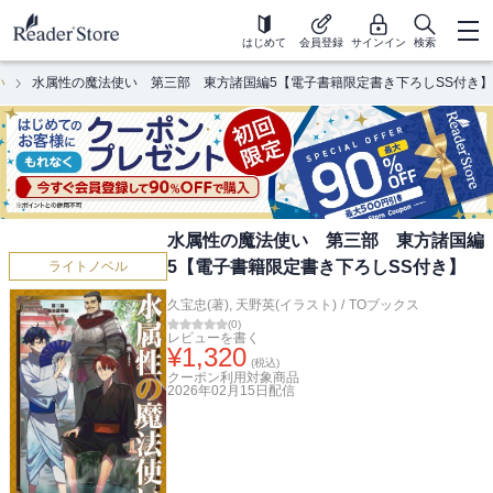
はじめて
会員登録
サインイン
検索
い
水属性の魔法使い 第三部 東方諸国編5【電子書籍限定書き下ろしSS付き】
水属性の魔法使い 第三部 東方諸国編
5【電子書籍限定書き下ろしSS付き】
ライトノベル
久宝忠(著)
,
天野英(イラスト)
/
TOブックス
(
0
)
レビューを書く
¥
1,320
(税込)
クーポン利用対象商品
2026年02月15日
配信