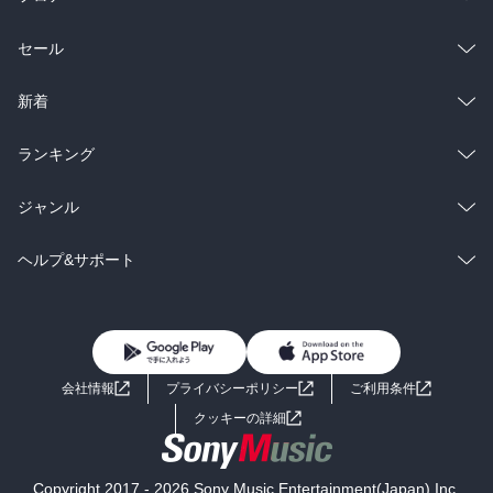
【まとめ】

０　まえがき

総合
コミック
セール
我々は、「野生動物が増えすぎた異常」について、もっと強く認識
すべきではないか。

ラノベ
小説
とくに都会の住民にこそ知ってもらいたい。「日本の自然は破壊が
総合
コミック
新着
進み、野生動物は絶滅の危機に陥っている」……日本列島をそんな
昔のイメージのままで捉えていたら、全国で広がっている危機に気
雑誌・グラビア
ビジネス・実用
ラノベ
小説
総合
コミック
ランキング
づけない。そして今後都会を襲う可能性の高い事態に対応できない
だろう。野生動物の侵攻は、刻一刻と深刻さを増しているのだか
BL・TL
雑誌・グラビア
ビジネス・実用
ラノベ
小説
総合
コミック
ジャンル
ら。

BL・TL
雑誌・グラビア
ビジネス・実用
ラノベ
小説
コミック
男性コミック
ヘルプ&サポート
１　日本に生息する野生動物の種類

BL・TL
雑誌・グラビア
ビジネス・実用
女性コミック
コミック誌
初めての方へ
ヘルプ
身近な野生動物といえばイヌとネコだ。一見すると家飼いのイメー
ジしかない動物だが、飼い主がさまざまな理由で放逐したペットが
BL・TL
ライトノベル
男子向けラノベ
よくあるご質問
お問い合わせ
野良犬と野良猫になり、そこから生まれた子どもは、完全な野生生
会社情報
プライバシーポリシー
ご利用条件
活を送るノイヌ、ノネコになる。

女子向けラノベ
小説
利用規約
ペットの野生化問題を追うと、人間の身勝手な都合を浮き立たせ
クッキーの詳細
る。ノイヌ・ノネコであっても、形態はペットとそっくりで、その
国内小説
海外小説
姿やしぐさがかわいらしくもある。だが被害は出る。そこで駆除し
ようとすると、非常に強い反対の声が上がる。

Copyright 2017 - 2026 Sony Music Entertainment(Japan) Inc.