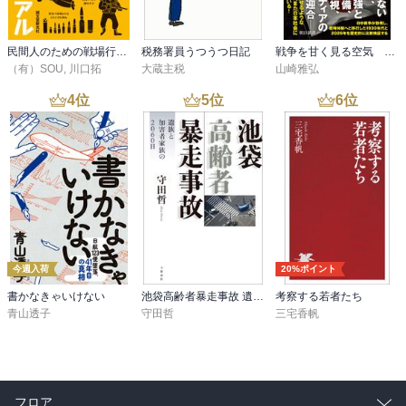
マスに頼っており、周辺の森から木が大量に伐採され、はげ山状態
になっている地域も少なくなかった。そんな中では当然野生動物は
暮らしていくことができず、自然と個体数が減る。

民間人のための戦場行動マニュアル
税務署員うつうつ日記
戦争を甘く見る空気 1930年代と似た道を進む現代日本
日本列島の山野の緑が回復してきた1960年代頃から、野生動物の数
（有）SOU
,
川口拓
大蔵主税
山崎雅弘
は回復傾向に入ったと思われる。同時に起こったのが近代化で、木
4
位
5
位
6
位
材輸入の解禁と経済成長による農山村の過疎化が進みだした。その
結果、植林地は見捨てられるようになり、農地は耕作放棄された。
すると雑草が生えて木が密生するようになり、餌となる芽、枝葉、
木の実が豊富に取れ、住処も増えることとなった。加えて、隣接す
る農村で農作物を育てるようになると、それが恰好の餌場になる。
冬の間は山野から餌が無くなるが、ヒトが育てているハクサイやネ
ギといった農作物は冬の間でも得られるため、それが野生動物をお
びき寄せているのだ。

今週入荷
20%ポイント
獣害対策を講じようとも、動物の絶対数が増えてしまえば被害は拡
書かなきゃいけない
池袋高齢者暴走事故 遺族と加害者家族の2060日
考察する若者たち
大していく。しかも森林保護の推進は後戻りしない。そして、今の
青山透子
守田哲
三宅香帆
ところ生息数そのものを是正しようという動きは見られない。

獣害とは、根深いところで解決の難しい問題なのである。

――――――――――――――――――――――――――

フロア