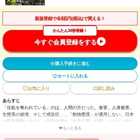
446
新規登録で
円(税込)で買える！
かんたん30秒登録！
今すぐ会員登録をする
購入手続きに進む
カートに入れる
お気に入り
試し読み
あらすじ
「住処を奪われている」のは、人間の方だった。食害、人身被害、
生態系の破壊、そして感染症……「動物愛護」が通用しない、日本
の緊急事態に迫る！・列島全域が「奈良公園」状態・コンビニ前に
たむろするイノシシ・レジ袋片手に冷蔵庫を荒らすサル・鳥獣被害
もっと見る
額は年間1000億円以上?・ネコは猛獣！ 野生化ペットが殺す自然・