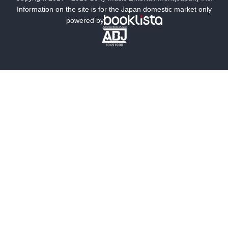
ミステリー
SF
Information on the site is for the Japan domestic market only
現在、爆発的に生息数が増えて、獣害を大発生させている野生動物
powered by
はシカ（ニホンジカ）だ。2023年には個体数が453万頭になると試
歴史・時代小説
文学
算されている。

問題となるのは、その食性だ。通常は草の葉や茎、実、そして樹木
雑誌
グラビア写真集
の葉、実などを採食するが、食べられる植物は1,000種を超えるとい
う。農作物では、葉もの野菜はもちろんだが、果樹の果実に枝葉も
ボーイズラブ
ティーンズラブ
食べる。シイタケなども大好物だ。餌が乏しくなると樹皮や落ち葉
なども食べる。小鳥や鳥の唐揚げを食べている様子も目撃されてお
人文・思想・歴史
社会・政治・法律
り、動物性タンパク質もきちんと消化できるようだ。ここまで来る
と完全に雑食である。約1歳で発情して2年目から毎年子を1頭ずつ産
ビジネス・経済
サイエンス・テクノロジー
んでいくため、年間増加率は15〜20%に達し、4〜5年で個体数が倍
増する。

コンピュータ・情報
くらし・家庭
近ごろヒトの居住区に頻繁に姿を現しているのがクマだ。日本にク
料理・酒
ファッション・美容・ダイエット
マは2種類おり、北海道に棲むヒグマと本州・四国に棲むツキノワグ
マだ。両者とも雑食性だが、普段はほとんど植物性のようだ。若葉
ホビー&カルチャー
スポーツ・アウトドア
のほか果実を好み、ドングリなどブナの実の豊凶がクマの出没に大
きく影響する。ただ魚や昆虫、そして肉も好む。最近は駆除された
地図・ガイド
エンターテイメント
シカやイノシシを食べていた報告が増えている。ハンターが駆除し