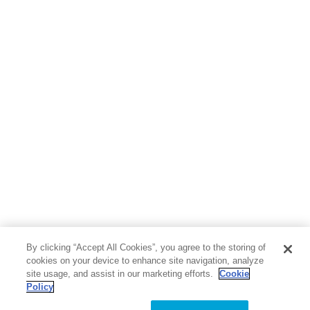
政は、変遷はあるものの永くシカを保護する傾向にあった。これが
1970年代に入りカモシカの数が増え、食害が問題となったが、「駆
除を訴える林業家vs自然保護運動家+文化庁」の争いになり、結局十
分な初期対応を行えなかった。同じようにクマでも、被害が出てい
ることは認めても、クマが増えたとはなかなか認めなかった。生息
地の奥山に餌が少なくなったから仕方なく植林地や里山に下りてく
るのだ、という論法で否定する。生息数は増えていないと主張する
のである。

そこには「野生動物を殺したくない」という感情的な思いが背景に
あると同時に、施策の転換に関するタイムラグも大きい。政策を変
える手間をいやがる心情が非常に強いのだ。そして先送りにしがち
だ。だから増加しているとわかっても放置することになる。おそら
く減少局面に入っても保護策に転換するのは大きく遅れるだろう。

野生動物は、いきなり増加したり減ったりしない。兆候を感じとっ
て素早く手を打てば頭数管理の手間が小さくて済む。しかし後手に
回ると、事態を深刻化させてしまう。

By clicking “Accept All Cookies”, you agree to the storing of
cookies on your device to enhance site navigation, analyze
では、何故そんなにも野生動物が増えたのだろうか？考えられる仮
site usage, and assist in our marketing efforts.
Cookie
説を3つ検証してみよう。

Policy