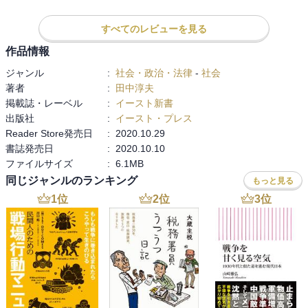
性にも触れられています。

増加し餌となる枝葉が容易に採れるようになっている。これがそも
そもの個体数を増やし、さらに里の中にも農業廃棄物が豊富に捨て
すべてのレビューを見る
我々は何となく、都市開発が進み、緑が減り、棲むところを追われ
られていることから、動物たちが味をしめて里に通うようになって
た動物が人に被害を及ぼしている、と思いがちな気がしますが、そ
作品情報
いるのだ。（そのせいか、最近は「べジタリアンクマ」が増えてい
れはどうやら正しくないようです。

るという。クマの骨から検出される動物性タンパク質が著しく低下
ジャンル
:
社会・政治・法律
-
社会
しており、フキやヤマブドウなど草本・果実類を主とする植物性タ
著者
:
田中淳夫
それから、この本では、獣害（とくにシカやイノシシ）の軽減方法
ンパク質が増えているらしい。）

掲載誌・レーベル
:
イースト新書
として期待されているジビエについて、ジビエでの解決は難しい、
出版社
:
イースト・プレス
と主張しています。

だが、野生動物の増加は決して異常事態ではない。そもそも日本の
Reader Store発売日
:
2020.10.29
ジビエに要求される捕獲方法や、ジビエに適した捕獲時期、効果の
農業の歴史は獣害との歴史だ。明治初期～昭和後期までの100年近く
書誌発売日
:
2020.10.10
ある狩猟方法と、狩猟する側のやりやすさや手間、メリットが、な
が、例外的に野生動物が少なかった期間であり、江戸時代は今と同
ファイルサイズ
:
6.1MB
かなか合致しない、というのは、なかなか興味深い視点でした。

等かそれ以上に多かったという。生息数が昔と同じまでに回復した
同じジャンルのランキング
もっと見る
似たようなことは、あちこちで起こっていると思われるだけに、示
のだ。

唆に富んだ内容だと思います。

1
位
2
位
3
位
では、なぜ生息数がもとに戻ったのか。それは皮肉なことに、日本
全体的に、丁寧に取材して書かれた印象を受ける本でしたし、今、
の森林が回復したからだ。

日本に起こっている問題の把握として、多くの人に読んでもらいた
明治から昭和にかけて野生動物が少なかった根源的な理由は、日本
い一冊です。
の山野が荒廃していたからだ。里山といえば人と自然の調和の取れ
た美しい空間を想像するが、実態としては、常に人の過剰利用で荒
れていた。建築や道具の素材のほとんど、そして燃料も木質バイオ