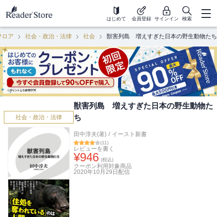
はじめて
会員登録
サインイン
検索
フロア
社会・政治・法律
社会
獣害列島 増えすぎた日本の野生動物たち
獣害列島 増えすぎた日本の野生動物た
ち
社会・政治・法律
田中淳夫(著)
/
イースト新書
(
11
)
レビューを書く
¥
946
(税込)
クーポン利用対象商品
2020年10月29日
配信