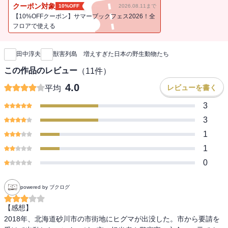
コロナ禍は獣害！ 人獣共通感染症の恐怖・食べて減らす? 誤解だら
クーポン対象
10%OFF
2026.08.11まで
けのジビエ振興近年、街中にシカやイノシシ、クマが出没して、よ
【10%OFFクーポン】サマーブックフェス2026！全
く騒ぎになっている。ニュースなどでよく目にする場面だが、そう
フロアで使える
新刊通知
した野生動物による「獣害」の深刻な実態を知る者は少ない。駆除
数はシカとイノシシだけで年間100万頭を優に超え、農林水産業被害
田中淳夫
獣害列島 増えすぎた日本の野生動物たち
の総額は、報告されていないものを含めれば年間1000億円を超える
といわれている。「人間は動物の住処を奪っている」と思っている
この作品のレビュー
（
11
件）
人は多いが、現在の日本においてはむしろ「動物が人間の住処を奪
4.0
レビューを書く
平均
っている」のだ。本書では、これまで様々な媒体で動物とヒト、そ
して森の関係を取り上げてきた森林ジャーナリスト・田中淳夫氏が
3
「なぜ野生動物はこれほどまでに増えたのか？」「共存の道はある
3
のか？」といった難問に挑む。動物愛護の精神だけでは解決しない
1
「日本の大問題・獣害」について、偏見を捨て、改善に向けて現状
1
を認識するための必読書。【目次】はじめに▼第一章 日本は野生
動物の楽園？・身近な野生動物、イヌとネコ・列島全域が「奈良公
0
園」状態・コンビニ前にたむろするイノシシ・寝たふりできないク
マの激増ぶり・レジ袋片手に冷蔵庫を荒らすサル・ラスカルは暴れ
powered by ブクログ
ん坊! 外来動物の脅威▼第二章 破壊される自然と人間社会・鳥獣被
害額は一〇〇〇億円以上？・森林を草原にする知られざる破壊力・
【感想】

檻と化した集落に閉じ込められた人々・ネコは猛獣！ 野生化ペット
2018年、北海道砂川市の市街地にヒグマが出没した。市から要請を
が殺す自然・コロナ禍は獣害！ 人獣共通感染症の恐怖▼第三章 野