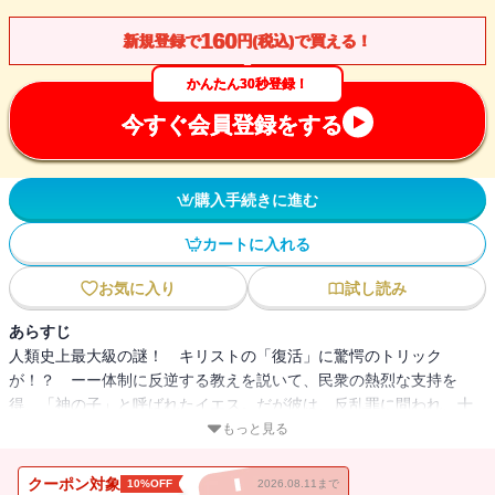
160
新規登録で
円(税込)で買える！
かんたん30秒登録！
今すぐ会員登録をする
購入手続きに進む
カートに入れる
お気に入り
試し読み
あらすじ
人類史上最大級の謎！ キリストの「復活」に驚愕のトリック
が！？ ーー体制に反逆する教えを説いて、民衆の熱烈な支持を
得、「神の子」と呼ばれたイエス。だが彼は、反乱罪に問われ、十
字架にかけられる。その死体は、密室状態の洞窟から忽然と消え、
もっと見る
イエスは救世主（キリスト）となって復活した。人類史上最大級の
奇蹟の真相と驚愕のトリックに、本格推理の英才が挑む。長編異色
クーポン対象
10%OFF
2026.08.11まで