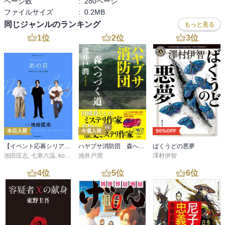
ページ数
:
280ページ
し，エルサレムでは「イエスは復活した」という噂が広まり，主人
ファイルサイズ
:
0.2MB
公はその真相を探るため調査を開始する。

　主人公がたどり着いた真相は，ヘロデ・アンティパス領主に仕え
同じジャンルのランキング
もっと見る
る家令クーザがイエス救出に協力したというものだった。密室のト
1
位
2
位
3
位
リックは，洞窟が金曜日の夕方に閉じられた後，深夜前にもう一度
だけ密かに開けられていたというもの。ローマ総督ピラトは真相を
知りながらも，「真実とは，誰にでも扱えるものではない。復活の
真実を知っているというお前は傲慢だ。」と語り，歴史に真実を残
そうとはしない。このセリフが印象的だった。

　「第三部　一年後」では，通商隊を離れた主人公が，イエスと思
われる人物に救われる場面で物語は幕を閉じる。

　全体の雰囲気は，歴史ミステリとして悪くなく，比較的読みやす
本日入荷
今週入荷
50%OFF
い。しかし，本格ミステリとして見るとやや弱い。密室トリック
は，「密室と思われていた洞窟が，実は深夜にもう一度開けられて
【イベント応募シリアルコード付】池田匡志出演・オーディオフォトブック「あの日」SPECIAL EDITION（音声／動画付）
ハヤブサ消防団 森へつづく道
ばくうどの悪夢
いた」という心理的なもので，特殊な知識も必要になる。意外性や
池田匡志
,
七寒六温
,
konoko58
池井戸潤
,
村崎キコ
澤村伊智
サプライズもあまり感じられなかった。それでも，「イエス復活」
4
位
5
位
6
位
を本格ミステリとして扱うという発想自体は面白く，雰囲気も嫌い
ではない。駄作ではないが，強く印象に残る作品でもなかった。評
価は★３