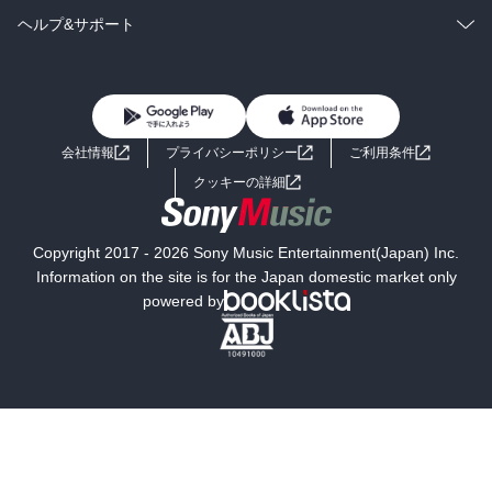
BL・TL
雑誌・グラビア
ビジネス・実用
ラノベ
小説
コミック
男性コミック
ヘルプ&サポート
BL・TL
雑誌・グラビア
ビジネス・実用
女性コミック
コミック誌
初めての方へ
ヘルプ
BL・TL
ライトノベル
男子向けラノベ
よくあるご質問
お問い合わせ
会社情報
プライバシーポリシー
ご利用条件
女子向けラノベ
小説
利用規約
クッキーの詳細
国内小説
海外小説
Copyright 2017 - 2026 Sony Music Entertainment(Japan) Inc.
ミステリー
SF
Information on the site is for the Japan domestic market only
powered by
歴史・時代小説
文学
雑誌
グラビア写真集
ボーイズラブ
ティーンズラブ
人文・思想・歴史
社会・政治・法律