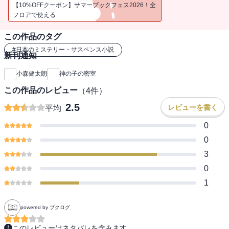
歴史ミステリー！
【10%OFFクーポン】サマーブックフェス2026！全
フロアで使える
この作品のタグ
#
日本のミステリー・サスペンス小説
新刊通知
小森健太朗
神の子の密室
この作品のレビュー
（
4
件）
2.5
レビューを書く
平均
0
0
3
0
1
powered by ブクログ
このレビューはネタバレを含みます。