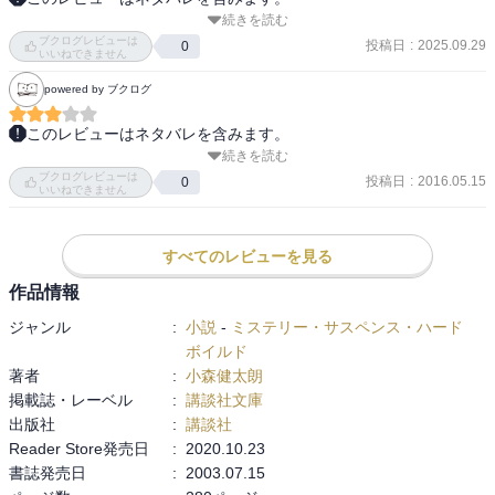
続きを読む
「神の子」と呼ばれたイエス。反乱罪に問われ十字架にかけられた
ブクログレビューは
イエスな死体は密室状態の洞窟から消え、救世主として復活した。
投稿日
:
2025.09.29
0
いいねできません
powered by ブクログ
このレビューはネタバレを含みます。
続きを読む
　イエス・キリストの「復活」を，本格ミステリとして描いた異色
ブクログレビューは
作。「神の子」と呼ばれたイエスは処刑され，密室状態となった洞
投稿日
:
2016.05.15
0
いいねできません
窟に葬られる。しかし，三日後，死体は忽然と消え，「救世主（メ
シア）は復活した」という伝説が生まれる。この「密室から死体が
消えた謎」を，本格ミステリとして解き明かそうとする作品であ
すべてのレビューを見る
る。

作品情報
　物語は三部構成。

ジャンル
:
小説
-
ミステリー・サスペンス・ハード
　「第一部　それ以前」では，主人公であるエジプト通商隊の一員
ボイルド
が，エルサレムの人々にイエスという人物について聞き歩く。立場
著者
:
小森健太朗
によってイエスの評価は大きく異なり，主人公は最終的に，「イエ
掲載誌・レーベル
:
講談社文庫
スとは，人々の願望や恐怖をありのままに映す鏡のような存在だっ
出版社
:
講談社
た」と結論づける。そして，主人公はイエスがエルサレムへ入る直
Reader Store発売日
:
2020.10.23
前に町を去る。

書誌発売日
:
2003.07.15
　「第二部　それ以降」では，既にイエスは処刑されている。しか