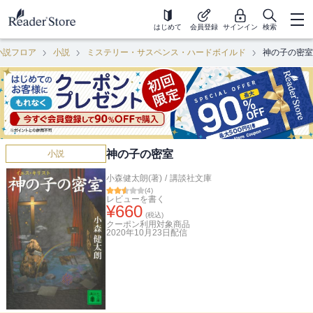
はじめて
会員登録
サインイン
検索
小説フロア
小説
ミステリー・サスペンス・ハードボイルド
神の子の密室
神の子の密室
小説
小森健太朗(著)
/
講談社文庫
(
4
)
レビューを書く
¥
660
(税込)
クーポン利用対象商品
2020年10月23日
配信