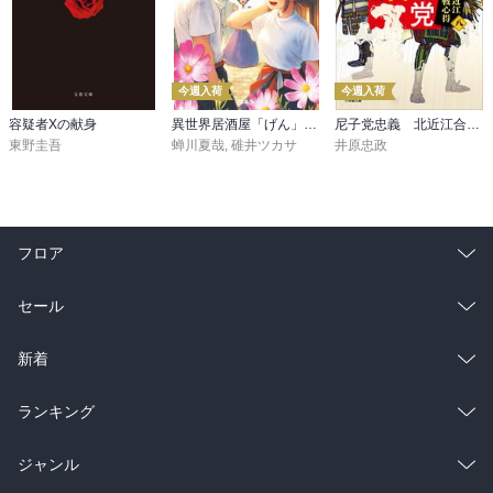
今週入荷
今週入荷
容疑者Xの献身
異世界居酒屋「げん」三杯目
尼子党忠義 北近江合戦心得〈八〉
東野圭吾
蝉川夏哉
,
碓井ツカサ
井原忠政
フロア
総合
コミック
セール
ラノベ
小説
総合
コミック
新着
雑誌・グラビア
ビジネス・実用
ラノベ
小説
総合
コミック
ランキング
BL・TL
雑誌・グラビア
ビジネス・実用
ラノベ
小説
総合
コミック
ジャンル