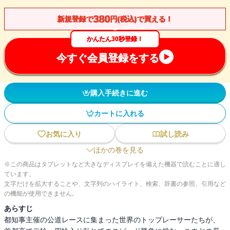
380
新規登録で
円(税込)で買える！
かんたん30秒登録！
今すぐ会員登録をする
購入手続きに進む
カートに入れる
お気に入り
試し読み
ほかの巻を見る
※この商品はタブレットなど大きなディスプレイを備えた機器で読むことに適し
ています。
文字だけを拡大することや、文字列のハイライト、検索、辞書の参照、引用など
の機能が使用できません。
あらすじ
都知事主催の公道レースに集まった世界のトップレーサーたちが、