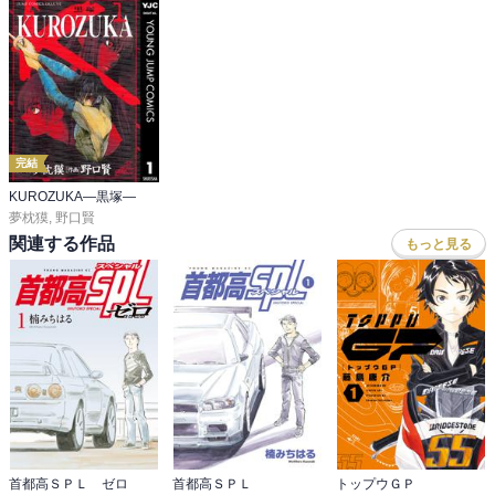
完結
KUROZUKA―黒塚―
夢枕獏
,
野口賢
関連する作品
もっと見る
首都高ＳＰＬ ゼロ
首都高ＳＰＬ
トップウＧＰ