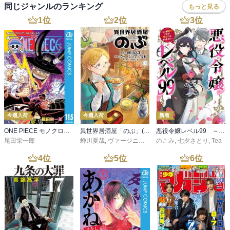
同じジャンルのランキング
もっと見る
1
位
2
位
3
位
今週入荷
今週入荷
新着
ONE PIECE モノクロ版 115
異世界居酒屋「のぶ」(22)
悪役令嬢レベル99 ～私は裏ボスですが魔王ではありません～ その６
尾田栄一郎
蝉川夏哉
,
ヴァージニア二等兵
のこみ
,
転
,
七夕さとり
,
Tea
4
位
5
位
6
位