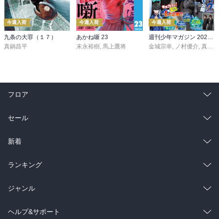
今週入荷
今週入荷
今週入荷
九条の大罪（１７）
あかね噺 23
週刊少年マガジン 2026年36・37号[2026年8月5日発売]
真鍋昌平
末永裕樹
,
馬上鷹将
金城宗幸
,
ノ村優介
,
真島ヒロ
フロア
総合
コミック
セール
ラノベ
小説
総合
コミック
新着
雑誌・グラビア
ビジネス・実用
ラノベ
小説
総合
コミック
ランキング
BL・TL
雑誌・グラビア
ビジネス・実用
ラノベ
小説
総合
コミック
ジャンル
BL・TL
雑誌・グラビア
ビジネス・実用
ラノベ
小説
コミック
男性コミック
ヘルプ&サポート