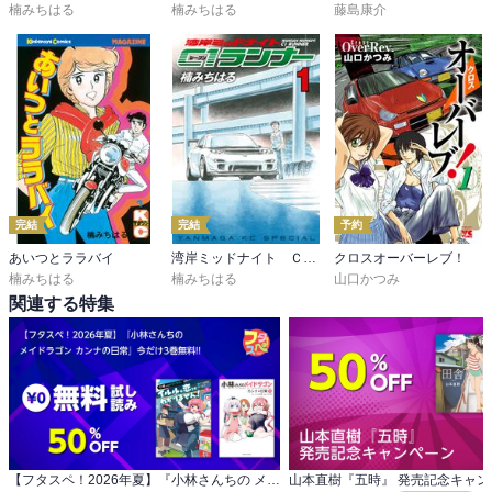
楠みちはる
楠みちはる
藤島康介
完結
完結
予約
あいつとララバイ
湾岸ミッドナイト Ｃ１ランナー
クロスオーバーレブ！
楠みちはる
楠みちはる
山口かつみ
関連する特集
【フタスペ！2026年夏】『小林さんちの メイドラゴン カンナの日常』今だけ3巻無料!!
山本直樹『五時』 発売記念キャン