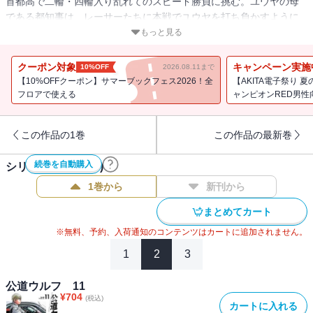
首都高で二輪・四輪入り乱れてのスピード勝負に挑む。ユウヤの母
である都知事は、レーサーたちに本戦でユウヤを打ち負かすように
と依頼するが!?
もっと見る
クーポン対象
キャンペーン実施
10%OFF
2026.08.11まで
【10%OFFクーポン】サマーブックフェス2026！全
【AKITA電子祭り
フロアで使える
ャンピオンRED男
この作品の1巻
この作品の最新巻
続巻を自動購入
シリーズ作品(
21
件)
1巻から
新刊から
まとめてカート
※無料、予約、入荷通知のコンテンツはカートに追加されません。
1
2
3
公道ウルフ 11
¥
704
(税込)
カートに入れる