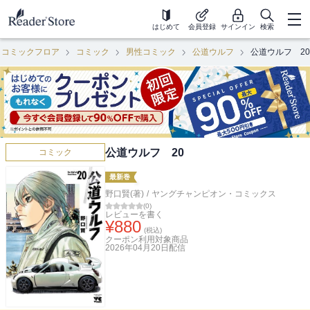
はじめて
会員登録
サインイン
検索
コミックフロア
コミック
男性コミック
公道ウルフ
公道ウルフ 20
公道ウルフ 20
コミック
最新巻
野口賢(著)
/
ヤングチャンピオン・コミックス
(
0
)
レビューを書く
¥
880
(税込)
クーポン利用対象商品
2026年04月20日
配信