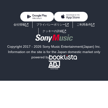
BL・TL
雑誌・グラビア
ビジネス・実用
女性コミック
コミック誌
初めての方へ
ヘルプ
BL・TL
ライトノベル
男子向けラノベ
よくあるご質問
お問い合わせ
会社情報
プライバシーポリシー
ご利用条件
女子向けラノベ
小説
利用規約
クッキーの詳細
国内小説
海外小説
Copyright 2017 - 2026 Sony Music Entertainment(Japan) Inc.
ミステリー
SF
Information on the site is for the Japan domestic market only
powered by
歴史・時代小説
文学
雑誌
グラビア写真集
ボーイズラブ
ティーンズラブ
人文・思想・歴史
社会・政治・法律
ビジネス・経済
サイエンス・テクノロジー