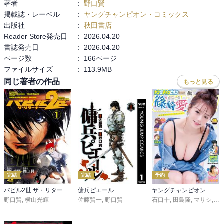
著者
:
野口賢
掲載誌・レーベル
:
ヤングチャンピオン・コミックス
出版社
:
秋田書店
Reader Store発売日
:
2026.04.20
書誌発売日
:
2026.04.20
ページ数
:
166ページ
ファイルサイズ
:
113.9MB
同じ著者の作品
もっと見る
完結
完結
予約
バビル2世 ザ・リターナー
傭兵ピエール
ヤングチャンピオン
野口賢
,
横山光輝
佐藤賢一
,
野口賢
石口十
,
田島隆
,
マサシ
,
高