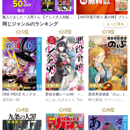
魔入りました！入間くん 【アニメ大人気配信中】
同じジャンルのランキング
もっと見る
1
位
2
位
3
位
今週入荷
今週入荷
今週入荷
ONE PIECE モノクロ版 115
悪役令嬢レベル99 ～私は裏ボスですが魔王ではありません～ その６
異世界居酒屋「のぶ」(22)
尾田栄一郎
のこみ
,
七夕さとり
,
Tea
蝉川夏哉
,
ヴァージニア二等兵
4
位
5
位
6
位