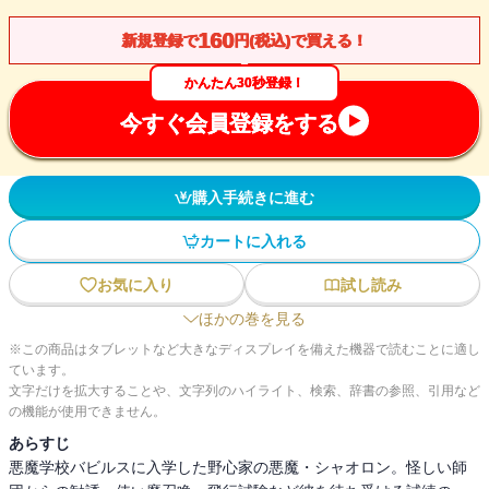
160
新規登録で
円(税込)で買える！
かんたん30秒登録！
今すぐ会員登録をする
購入手続きに進む
カートに入れる
お気に入り
試し読み
ほかの巻を見る
※この商品はタブレットなど大きなディスプレイを備えた機器で読むことに適し
ています。
文字だけを拡大することや、文字列のハイライト、検索、辞書の参照、引用など
の機能が使用できません。
あらすじ
悪魔学校バビルスに入学した野心家の悪魔・シャオロン。怪しい師