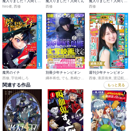
魔入りました！入間くん if Episode of 魔フィア
魔入りました！入間くん
魔入りました！入間くん外伝
hiro者
,
西修
西修
西修
続巻入荷
魔男のイチ
別冊少年チャンピオン
週刊少年チャンピオン
西修
,
宇佐崎しろ
綱本将也
,
でも
,
奥嶋ひろまさ
西修
,
ニャロメロン
,
漆原侑来
,
渡辺航
,
うすはる
,
田
関連する作品
もっと見る