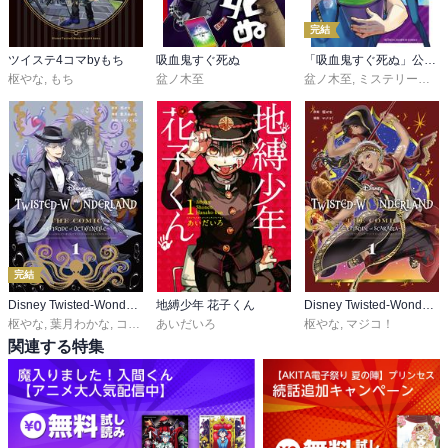
完結
ツイステ4コマbyもち
吸血鬼すぐ死ぬ
「吸血鬼すぐ死ぬ」公式アンソロジー 新横浜で会いましょう
枢やな
,
もち
盆ノ木至
盆ノ木至
,
ミステリーボニータ編集部
完結
Disney Twisted-Wonderland The Comic Episode of Octavinelle
地縛少年 花子くん
Disney Twisted-Wonderland The Comic Episode of Scarabia
枢やな
,
葉月わかな
,
コヲノスミレ
あいだいろ
枢やな
,
マジコ！
関連する特集