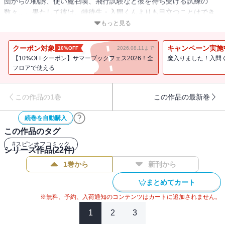
団からの勧誘、使い魔召喚、飛行試験など彼を待ち受ける試練の
数々…。果たして彼は、特待生・入間くんよりも目立つことはでき
るのか!? 大人気、動画製作グループ「○○の主役は我々だ!」全面協力
もっと見る
の夢のコラボコミック!! 悪魔学校バビルスで紡がれる、もう一つの
物語。珠玉のサイドストーリーである!!
クーポン対象
キャンペーン実施
10%OFF
2026.08.11まで
【10%OFFクーポン】サマーブックフェス2026！全
魔入りました！入間
フロアで使える
この作品の1巻
この作品の最新巻
続巻を自動購入
この作品のタグ
#
スピンオフコミック
シリーズ作品(
22
件)
1巻から
新刊から
まとめてカート
※無料、予約、入荷通知のコンテンツはカートに追加されません。
1
2
3