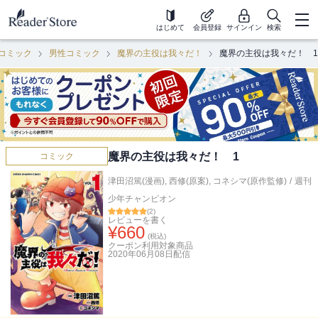
はじめて
会員登録
サインイン
検索
コミック
男性コミック
魔界の主役は我々だ！
魔界の主役は我々だ！ 1
魔界の主役は我々だ！ 1
コミック
津田沼篤(漫画)
,
西修(原案)
,
コネシマ(原作監修)
/
週刊
少年チャンピオン
(
2
)
レビューを書く
¥
660
(税込)
クーポン利用対象商品
2020年06月08日
配信