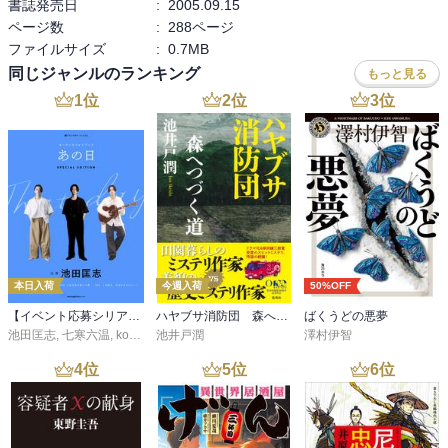
書誌発売日
:
2005.09.15
ページ数
:
288ページ
ファイルサイズ
:
0.7MB
同じジャンルのランキング
もっと見る
1
位
2
位
3
位
本日入荷
今週入荷
50%OFF
【イベント応募シリアルコード付】池田匡志出演・オーディオフォトブック「あの日」SPECIAL EDITION（音声／動画付）
ハヤブサ消防団 森へつづく道
ばくうどの悪夢
池田匡志
,
七寒六温
,
konoko58
池井戸潤
,
村崎キコ
澤村伊智
4
位
5
位
6
位