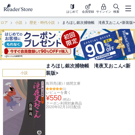
はじめて
会員登録
サインイン
検索
フロア
小説
歴史・時代小説
まろほし銀次捕物帳 滝夜叉おこん<新装版>
まろほし銀次捕物帳 滝夜叉おこん<新
装版>
小説
鳥羽亮(著)
/
徳間文庫
(
1
)
レビューを書く
¥
550
(税込)
クーポン利用対象商品
2020年02月10日
配信