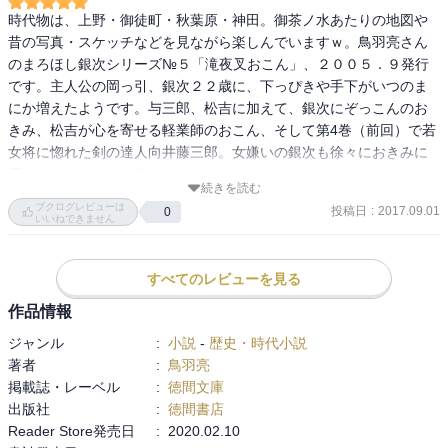
時代物は、上野・御徒町・秋葉原・神田。御茶ノ水あたりの地図や
昔の写真・スケッチなどを見ながら楽しんでいますｗ。鳥羽亮さん
のまろほし銀次シリーズ№５「滝夜叉おこん」、２００５．９発行
です。主人公の岡っ引、銀次２２歳に、下っぴきや手下がいつのま
にか増えたようです。与三郎、松吉に加えて、銀次にぞっこんのお
きみ、松吉が心を寄せる軽業師のおこん、そして第4巻（前回）で若
女将に惚れた剣の達人向井藤三郎。女嫌いの銀次も徐々におきみに
優しくなっていくようです(^-^)
続きを読む
ブクログレビューは
投稿日
:
2017.09.01
0
いいねできません
すべてのレビューを見る
作品情報
ジャンル
:
小説
-
歴史・時代小説
著者
:
鳥羽亮
掲載誌・レーベル
:
徳間文庫
出版社
:
徳間書店
Reader Store発売日
:
2020.02.10