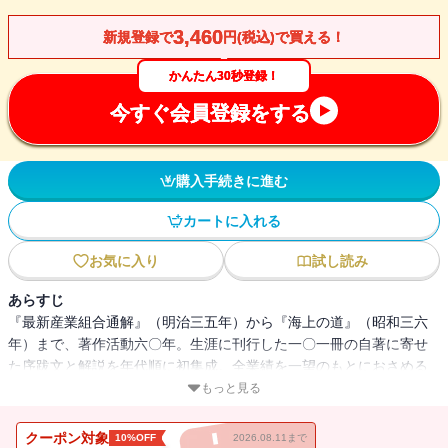
3,460
新規登録で
円(税込)で買える！
かんたん30秒登録！
今すぐ会員登録をする
購入手続きに進む
カートに入れる
お気に入り
試し読み
あらすじ
『最新産業組合通解』（明治三五年）から『海上の道』（昭和三六
年）まで、著作活動六〇年。生涯に刊行した一〇一冊の自著に寄せ
た序跋文と解説を年代順に初集成。全業績を一望のもとにおさめる
オリジナル自著解題集。
もっと見る
〈解説〉「柳田國男による柳田國男」佐藤健二
クーポン対象
10%OFF
2026.08.11まで