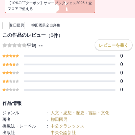
【10%OFFクーポン】サマーブックフェス2026！全
フロアで使える
新刊通知
柳田國男
柳田國男全自序集
この作品のレビュー
（
0
件）
--
レビューを書く
平均
0
0
0
0
0
作品情報
ジャンル
:
人文・思想・歴史
-
言語・文化
著者
:
柳田國男
掲載誌・レーベル
:
中公クラシックス
出版社
:
中央公論新社