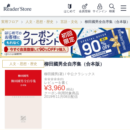
はじめて
会員登録
サインイン
検索
・実用フロア
人文・思想・歴史
言語・文化
柳田國男全自序集（合本版）
柳田國男全自序集（合本版）
人文・思想・歴史
柳田國男(著)
/
中公クラシックス
(
0
)
レビューを書く
¥
3,960
(税込)
クーポン利用対象商品
2019年11月08日
配信