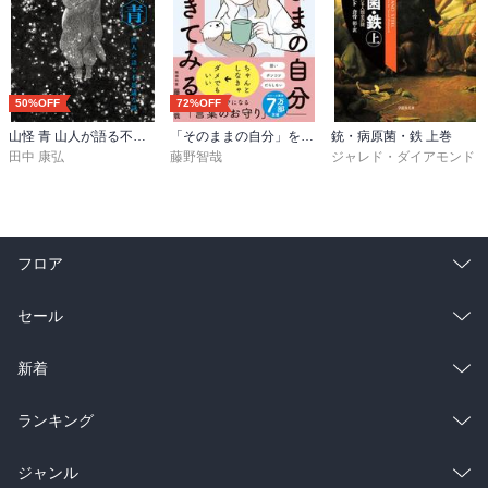
50%OFF
72%OFF
山怪 青 山人が語る不思議な話
「そのままの自分」を生きてみる 精神科医が教える自分を責めない気持ちの整理術 (特装版)
銃・病原菌・鉄 上巻
田中 康弘
藤野智哉
ジャレド・ダイアモンド
フロア
総合
コミック
セール
ラノベ
小説
総合
コミック
新着
雑誌・グラビア
ビジネス・実用
ラノベ
小説
総合
コミック
ランキング
BL・TL
雑誌・グラビア
ビジネス・実用
ラノベ
小説
総合
コミック
ジャンル