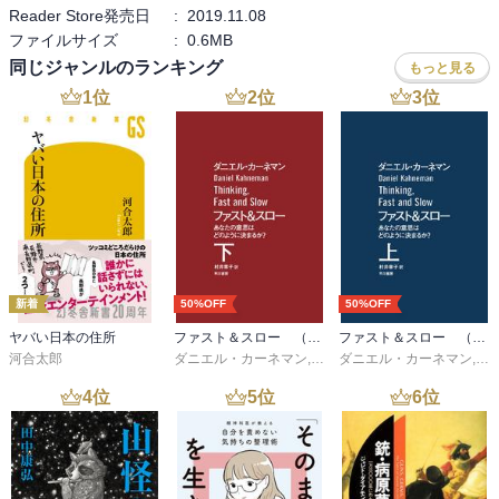
Reader Store発売日
:
2019.11.08
ファイルサイズ
:
0.6MB
同じジャンルのランキング
もっと見る
1
位
2
位
3
位
新着
50%OFF
50%OFF
ヤバい日本の住所
ファスト＆スロー （下）
ファスト＆スロー （上）
河合太郎
ダニエル・カーネマン
,
村井章子
ダニエル・カーネマン
,
村
4
位
5
位
6
位