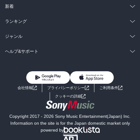
ラノベ
小説
総合
コミック
新着
雑誌・グラビア
ビジネス・実用
ラノベ
小説
総合
コミック
ランキング
BL・TL
雑誌・グラビア
ビジネス・実用
ラノベ
小説
総合
コミック
ジャンル
BL・TL
雑誌・グラビア
ビジネス・実用
ラノベ
小説
コミック
男性コミック
ヘルプ&サポート
BL・TL
雑誌・グラビア
ビジネス・実用
女性コミック
コミック誌
初めての方へ
ヘルプ
BL・TL
ライトノベル
男子向けラノベ
よくあるご質問
お問い合わせ
会社情報
プライバシーポリシー
ご利用条件
女子向けラノベ
小説
利用規約
クッキーの詳細
国内小説
海外小説
Copyright 2017 - 2026 Sony Music Entertainment(Japan) Inc.
ミステリー
SF
Information on the site is for the Japan domestic market only
powered by
歴史・時代小説
文学