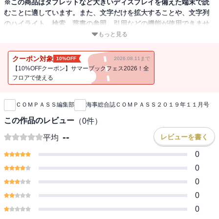
※この商品はタブレットなど大きいディスプレイを備えた端末で読
むことに適しています。また、文字だけを拡大することや、文字列
のハイライト、検索、辞書の参照、引用などの機能が使用できませ
ん。
もっと見る
海運・造船・舶用工業を対象分野とした隔月刊の海事総合誌。各業
クーポン対象
10%OFF
2026.08.11まで
界の現況・将来を鋭く分析・解説し、業界人の羅針盤（コンパス）
【10%OFFクーポン】サマーブックフェス2026！全
として、強い影響力を持っています。巻頭特集にタンカー・不定期
フロアで使える
新刊通知
船などの海運市況や、エネルギー・自動車・鉄鋼などのカーゴ動
向、現地取材による海外レポートなどの掲載をはじめ、業界トップ
ＣＯＭＰＡＳＳ編集部
海事総合誌ＣＯＭＰＡＳＳ２０１９年１１月号
のインタビューや対談、技術革新や新製品開発の動向、新製品の紹
介、国際競争力問題と、タイムリーな企画が好評です。
この作品のレビュー
（
0
件）
--
レビューを書く
平均
0
0
0
0
0