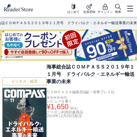
はじめて
会員登録
サインイン
検索
合誌ＣＯＭＰＡＳＳ２０１９年１１月号 ドライバルク・エネルギー輸送事業の未来
海事総合誌ＣＯＭＰＡＳＳ２０１９年１
１月号 ドライバルク・エネルギー輸送
事業の未来
ビジネス・経済
ＣＯＭＰＡＳＳ編集部(編)
/
海事プレス社
(
0
)
レビューを書く
¥
1,650
(税込)
クーポン利用対象商品
2019年12月06日
配信