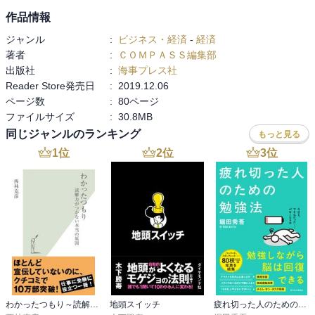
作品情報
ジャンル
:
ビジネス・経済
-
経済
著者
:
ＣＯＭＰＡＳＳ編集部
出版社
:
海事プレス社
Reader Store発売日
:
2019.12.06
ページ数
:
80ページ
ファイルサイズ
:
30.8MB
同じジャンルのランキング
もっと見る
1
位
2
位
3
位
わかったつもり～読解力がつかない本当の原因～
地頭スイッチ
疲れ切った人のための勉強法