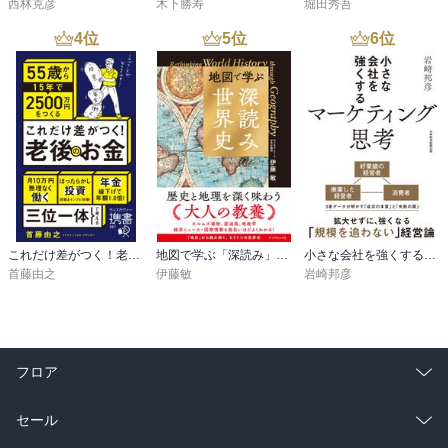
西林克彦
木下勝寿
堀田秀吾
4
位
5
位
6
位
これだけ差がつく！老後のお金 55歳から15年で2500万円をつくる
地図で学ぶ「深読み」世界史
小さな会社を強くするマーケティング思考
首藤由之
伊藤敏
岩崎邦彦
フロア
総合
コミック
セール