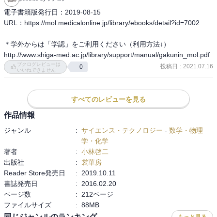
電子書籍版発行日：2019-08-15

URL：https://mol.medicalonline.jp/library/ebooks/detail?id=7002

＊学外からは「学認」をご利用ください（利用方法↓）

http://www.shiga-med.ac.jp/library/support/manual/gakunin_mol.pdf
ブクログレビューは
投稿日
:
2021.07.16
0
いいねできません
すべてのレビューを見る
作品情報
ジャンル
:
サイエンス・テクノロジー
-
数学・物理
学・化学
著者
:
小林啓二
出版社
:
裳華房
Reader Store発売日
:
2019.10.11
書誌発売日
:
2016.02.20
ページ数
:
212ページ
ファイルサイズ
:
88MB
同じジャンルのランキング
もっと見る