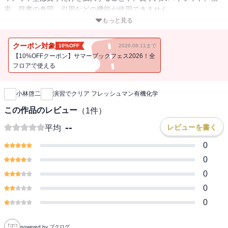
索、辞書の参照、引用などの機能が使用できません。
もっと見る
大学で初めて有機化学を学ぶ学生を対象に、分子構造論の初歩から
基礎的な有機反応まで、最も重要な題材を精選し、じっくりと丁寧
クーポン対象
10%OFF
2026.08.11まで
に解説した。ポイント・ポイントに織り込まれた数多くの演習問題
【10%OFFクーポン】サマーブックフェス2026！全
に取り組むことによって、自らの到達度を確認しながら効率的に学
フロアで使える
新刊通知
習を進めることができる。巻末には演習問題の詳細な解答（および
解説）もついて、講義テキストとしても自習書としても好適な一
小林啓二
演習でクリア フレッシュマン有機化学
冊。
この作品のレビュー
（
1
件）
--
レビューを書く
平均
0
0
0
0
0
powered by ブクログ