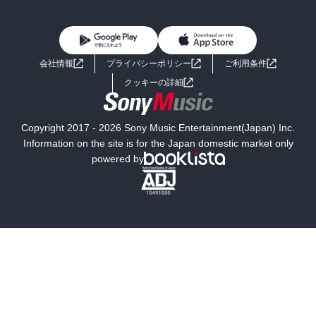
BL・TL
雑誌・グラビア
ビジネス・実用
女性コミック
コミック誌
初めての方へ
ヘルプ
BL・TL
ライトノベル
男子向けラノベ
よくあるご質問
お問い合わせ
会社情報
プライバシーポリシー
ご利用条件
女子向けラノベ
小説
利用規約
クッキーの詳細
国内小説
海外小説
Copyright 2017 - 2026 Sony Music Entertainment(Japan) Inc.
ミステリー
SF
Information on the site is for the Japan domestic market only
powered by
歴史・時代小説
文学
雑誌
グラビア写真集
ボーイズラブ
ティーンズラブ
人文・思想・歴史
社会・政治・法律
ビジネス・経済
サイエンス・テクノロジー