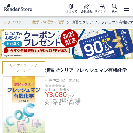
はじめて
会員登録
サインイン
検索
ス・テクノロジー
数学・物理学・化学
演習でクリア フレッシュマン有機化学
サイエンス・テク
演習でクリア フレッシュマン有機化学
ノロジー
小林啓二(著)
/
裳華房
(
1
)
レビューを書く
¥
3,080
(税込)
クーポン利用対象商品
2019年10月11日
配信