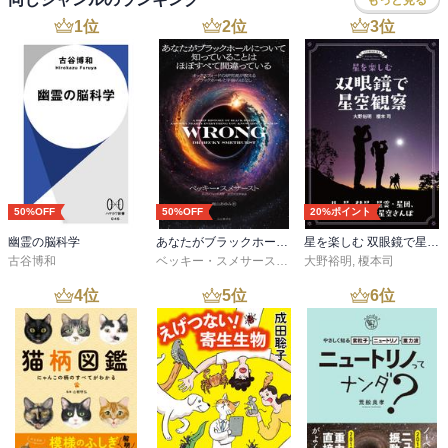
1
位
2
位
3
位
50%OFF
50%OFF
20%ポイント
幽霊の脳科学
あなたがブラックホールについて知っていることはほぼすべて間違っている
星を楽しむ 双眼鏡で星空観察
古谷博和
ベッキー・スメサースト
,
梶山 あゆみ
大野裕明
,
榎本司
4
位
5
位
6
位