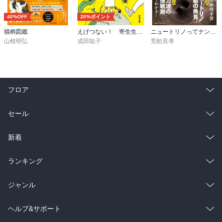
40%OFF
20%ポイント
猫柄図鑑
えげつない！ 寄生生物（新潮文庫）
ニュートリノってナンダ？-やさしく知る素粒子・ニュートリノ・重力波
山根明弘
成田聡子
荒舩良孝
フロア
総合
コミック
セール
ラノベ
小説
総合
コミック
新着
雑誌・グラビア
ビジネス・実用
ラノベ
小説
総合
コミック
ランキング
BL・TL
雑誌・グラビア
ビジネス・実用
ラノベ
小説
総合
コミック
ジャンル
BL・TL
雑誌・グラビア
ビジネス・実用
ラノベ
小説
コミック
男性コミック
ヘルプ&サポート